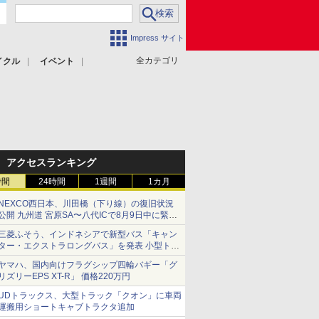
Impress サイト
全カテゴリ
イクル
イベント
アクセスランキング
時間
24時間
1週間
1カ月
NEXCO西日本、川田橋（下り線）の復旧状況
公開 九州道 宮原SA〜八代ICで8月9日中に緊急
車両を通行可能に
三菱ふそう、インドネシアで新型バス「キャン
ター・エクストラロングバス」を発表 小型トラ
ックベースの観光・旅客輸送向けバス
ヤマハ、国内向けフラグシップ四輪バギー「グ
リズリーEPS XT-R」 価格220万円
UDトラックス、大型トラック「クオン」に車両
運搬用ショートキャブトラクタ追加