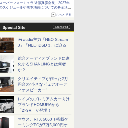
スーパーフォーミュラ 近藤真彦会長、2027年
のスケジュールや熊本地震についての募金活動
を紹介
もっと見る
Special Site
iFi audio主力「NEO Stream
3」「NEO iDSD 3」に迫る
総合オーディオブランドに進
化するSHANLINGとは何者
か？
クリエイティブが作った2万
円台の“小さなピュアオーデ
ィオスピーカー”
レイズのプレミアムカー向け
ブランドHOMURAから
「2×9R」が登場！
マウス、RTX 5060 Ti搭載ゲ
ーミングPCが7万5,000円オ