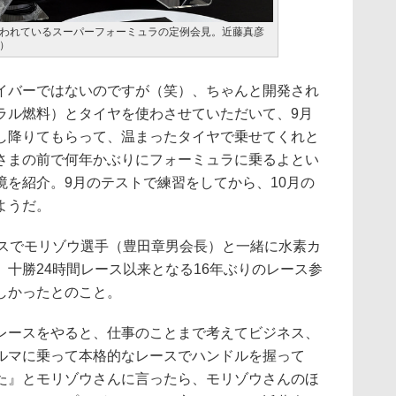
われているスーパーフォーミュラの定例会見。近藤真彦
）
バーではないのですが（笑）、ちゃんと開発され
ラル燃料）とタイヤを使わさせていただいて、9月
し降りてもらって、温まったタイヤで乗せてくれと
さまの前で何年かぶりにフォーミュラに乗るよとい
境を紹介。9月のテストで練習をしてから、10月の
ようだ。
スでモリゾウ選手（豊田章男会長）と一緒に水素カ
十勝24時間レース以来となる16年ぶりのレース参
しかったとのこと。
ースをやると、仕事のことまで考えてビジネス、
ルマに乗って本格的なレースでハンドルを握って
た』とモリゾウさんに言ったら、モリゾウさんのほ