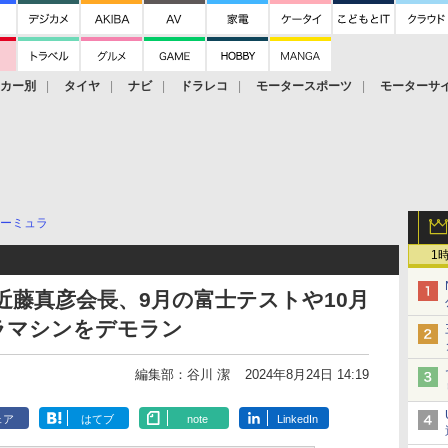
ーカー別
タイヤ
ナビ
ドラレコ
モータースポーツ
モーターサ
ーミュラ
1
近藤真彦会長、9月の富士テストや10月
ラマシンをデモラン
編集部：谷川 潔
2024年8月24日 14:19
ェア
はてブ
note
LinkedIn