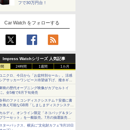
フで30万円台！
Car Watch をフォローする
Impress Watchシリーズ 人気記事
時間
24時間
1週間
1カ月
ユニクロ、今日から「お盆特別セール」。涼感
シアサッカーワンピース待望値下げ、撥水ギア
ショーツは1990円に
東映の歴代オープニング映像がカプセルトイ
に。全5種で8月下旬発売
令和のファミコンディスクシステム？安価に書
き換え可能なGB用「しましまディスクシステ
ム」
カルディ、オンライン限定「ネコバッグ＆タン
ブラーセット」を一般販売。7月の抽選販売の
当選無効分
スターバックス、横浜に“文化財カフェ”8月10日