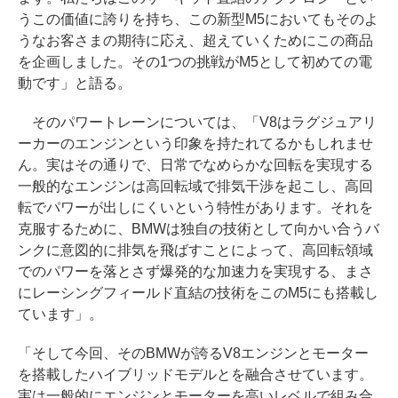
うこの価値に誇りを持ち、この新型M5においてもそのよ
うなお客さまの期待に応え、超えていくためにこの商品
を企画しました。その1つの挑戦がM5として初めての電
動です」と語る。
そのパワートレーンについては、「V8はラグジュアリ
ーカーのエンジンという印象を持たれてるかもしれませ
ん。実はその通りで、日常でなめらかな回転を実現する
一般的なエンジンは高回転域で排気干渉を起こし、高回
転でパワーが出しにくいという特性があります。それを
克服するために、BMWは独自の技術として向かい合うバ
ンクに意図的に排気を飛ばすことによって、高回転領域
でのパワーを落とさず爆発的な加速力を実現する、まさ
にレーシングフィールド直結の技術をこのM5にも搭載し
ています」。
「そして今回、そのBMWが誇るV8エンジンとモーター
を搭載したハイブリッドモデルとを融合させています。
実は一般的にエンジンとモーターを高いレベルで組み合