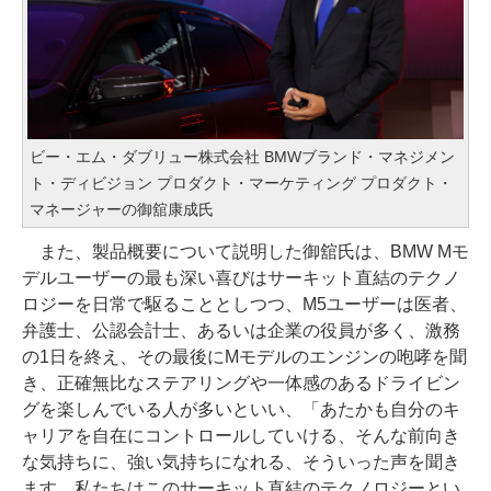
ビー・エム・ダブリュー株式会社 BMWブランド・マネジメン
ト・ディビジョン プロダクト・マーケティング プロダクト・
マネージャーの御舘康成氏
また、製品概要について説明した御舘氏は、BMW Mモ
デルユーザーの最も深い喜びはサーキット直結のテクノ
ロジーを日常で駆ることとしつつ、M5ユーザーは医者、
弁護士、公認会計士、あるいは企業の役員が多く、激務
の1日を終え、その最後にMモデルのエンジンの咆哮を聞
き、正確無比なステアリングや一体感のあるドライビン
グを楽しんでいる人が多いといい、「あたかも自分のキ
ャリアを自在にコントロールしていける、そんな前向き
な気持ちに、強い気持ちになれる、そういった声を聞き
ます。私たちはこのサーキット直結のテクノロジーとい