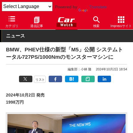
Powered by
Translate
Car Watch
自動車
BMW
M5
カテゴリ
過去記事
検索
Impressサイト
ニュース
BMW、PHEV仕様の新型「M5」公開 システムト
ータル727PS/1000Nmのモンスターマシンに
編集部：小林 隆
2024年10月2日 18:54
リスト
2024年10月2日 発売
1998万円