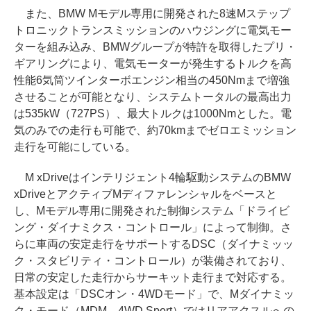
また、BMW Mモデル専用に開発された8速Mステップ
トロニックトランスミッションのハウジングに電気モー
ターを組み込み、BMWグループが特許を取得したプリ・
ギアリングにより、電気モーターが発生するトルクを高
性能6気筒ツインターボエンジン相当の450Nmまで増強
させることが可能となり、システムトータルの最高出力
は535kW（727PS）、最大トルクは1000Nmとした。電
気のみでの走行も可能で、約70kmまでゼロエミッション
走行を可能にしている。
M xDriveはインテリジェント4輪駆動システムのBMW
xDriveとアクティブMディファレンシャルをベースと
し、Mモデル専用に開発された制御システム「ドライビ
ング・ダイナミクス・コントロール」によって制御。さ
らに車両の安定走行をサポートするDSC（ダイナミッッ
ク・スタビリティ・コントロール）が装備されており、
日常の安定した走行からサーキット走行まで対応する。
基本設定は「DSCオン・4WDモード」で、Mダイナミッ
ク・モード（MDM、4WD Sport）ではリアアクスルへの