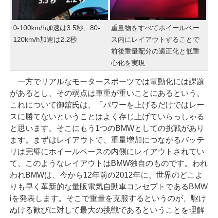
0-100km/h加速は3.5秒、80-
重量物をすべてホイールベー
120km/h加速は2.2秒
ス内にレイアウトすることで
前後重量配分の適正化と低重
心化を実現
一方でリアルなモータースポーツでは電動化には課題
があるとし、その弱点は車重が重いことにあるという。
これについて御舘氏は、「パワーを上げるだけではレー
スに勝てないということはよく存じ上げていらっしゃる
と思います。そこにもう1つのBMWとしての挑戦があり
ます。まずはレイアウトで、重量増加につながるバッテ
リは完璧にホイールベースの内側にレイアウトされてい
て、このようなレイアウトはBMW独自のものです。われ
われBMWは、今から12年前の2012年に、世界のどこよ
りも早く革新的な量販電気自動車コンセプトであるBMW
iを発表します。そこで重量を克服するというのが、駆け
ぬける歓びに対して最大の挑戦であるということを理解