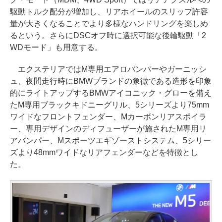
駆動トルク配分が増加し、リアホイールのスリップ許容
量が大きくなることでより多様なハンドリングを楽しめ
るという。さらにDSCオフ時に選択可能な後輪駆動「2
WDモード」も用意する。
エクステリアではM専用エアロバンパーやガーニッシ
ュ、夜間走行時にBMWブランドの象徴である造形を印象
的にライトアップするBMWアイコニック・グローを備え
たM専用ブラックキドニーグリル、5シリーズより75mm
ワイドなフロントフェンダー、Mカーボンリアスポイラ
ー、専用デザインのディフューザーが施されたM専用リ
アバンパー、Mスポーツエギゾーストシステム、5シリー
ズより48mmワイドなリアフェンダーなどを特徴とし
た。