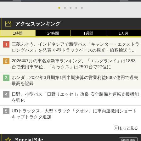
●
●
●
●
●
アクセスランキング
1時間
24時間
1週間
1カ月
三菱ふそう、インドネシアで新型バス「キャンター・エクストラ
ロングバス」を発表 小型トラックベースの観光・旅客輸送向け
バス
2026年7月の車名別新車ランキング、「エルグランド」は1883
台で乗用車36位、「キックス」は2591台で27位に
ホンダ、2027年3月期第1四半期決算の営業利益5307億円で過去
最高を記録
日野、小型バス「日野リエッセII」改良 安全装備と運転支援機能
を強化
UDトラックス、大型トラック「クオン」に車両運搬用ショート
キャブトラクタ追加
もっと見る
Special Site