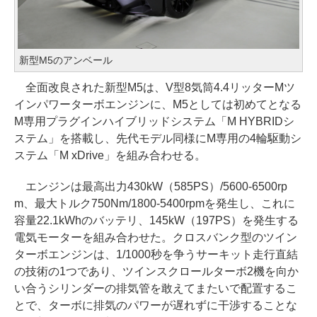
新型M5のアンベール
全面改良された新型M5は、V型8気筒4.4リッターMツ
インパワーターボエンジンに、M5としては初めてとなる
M専用プラグインハイブリッドシステム「M HYBRIDシ
ステム」を搭載し、先代モデル同様にM専用の4輪駆動シ
ステム「M xDrive」を組み合わせる。
エンジンは最高出力430kW（585PS）/5600-6500rp
m、最大トルク750Nm/1800-5400rpmを発生し、これに
容量22.1kWhのバッテリ、145kW（197PS）を発生する
電気モーターを組み合わせた。クロスバンク型のツイン
ターボエンジンは、1/1000秒を争うサーキット走行直結
の技術の1つであり、ツインスクロールターボ2機を向か
い合うシリンダーの排気管を敢えてまたいで配置するこ
とで、ターボに排気のパワーが遅れずに干渉することな