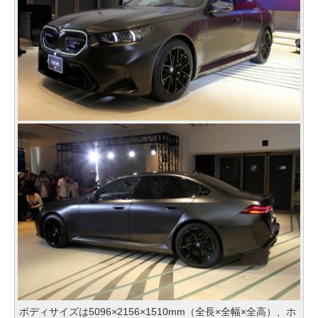
ボディサイズは5096×2156×1510mm（全長×全幅×全高）、ホ