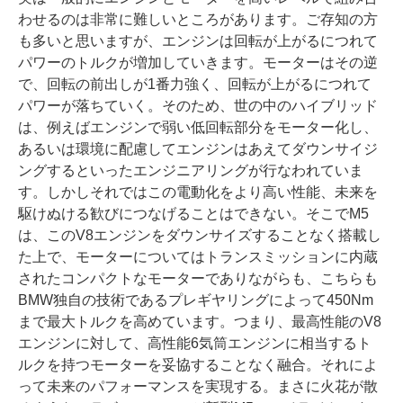
わせるのは非常に難しいところがあります。ご存知の方
も多いと思いますが、エンジンは回転が上がるにつれて
パワーのトルクが増加していきます。モーターはその逆
で、回転の前出しが1番力強く、回転が上がるにつれて
パワーが落ちていく。そのため、世の中のハイブリッド
は、例えばエンジンで弱い低回転部分をモーター化し、
あるいは環境に配慮してエンジンはあえてダウンサイジ
ングするといったエンジニアリングが行なわれていま
す。しかしそれではこの電動化をより高い性能、未来を
駆けぬける歓びにつなげることはできない。そこでM5
は、このV8エンジンをダウンサイズすることなく搭載し
た上で、モーターについてはトランスミッションに内蔵
されたコンパクトなモーターでありながらも、こちらも
BMW独自の技術であるプレギヤリングによって450Nm
まで最大トルクを高めています。つまり、最高性能のV8
エンジンに対して、高性能6気筒エンジンに相当するト
ルクを持つモーターを妥協することなく融合。それによ
って未来のパフォーマンスを実現する。まさに火花が散