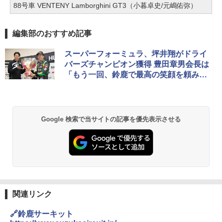
88号車 VENTENY Lamborghini GT3（小暮卓史/元嶋佑弥）
編集部のおすすめ記事
スーパーフォーミュラ、坪井翔がドライ
バーズチャンピオン獲得 豊田章男会長は
「もう一回、鈴鹿で最高の笑顔を頼みま
す」と祝福メッセージ
Google 検索で当サイトの記事を優先表示させる
関連リンク
🔗鈴鹿サーキット