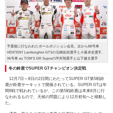
予選後に行なわれたポールポジション会見。左から88号車
VENTENY Lamborghini GT3の元嶋佑弥選手と小暮卓史選手、
36号車 au TOM'S GR Supraの坪井翔選手と山下健太選手
冬の鈴鹿でSUPER GTチャンピオン決定戦
12月7日～8日の2日間にわたってSUPER GT第5戦鈴
鹿が鈴鹿サーキットで開催されている。SUPER GTは年
間8戦で戦われているが、この第5戦鈴鹿は本来8月に行
なわれるもので、天候の問題により12月初旬へと移動し
た。