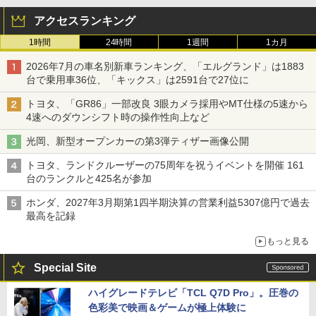
アクセスランキング
1時間
24時間
1週間
1カ月
2026年7月の車名別新車ランキング、「エルグランド」は1883
台で乗用車36位、「キックス」は2591台で27位に
トヨタ、「GR86」一部改良 3眼カメラ採用やMT仕様の5速から
4速へのダウンシフト時の操作性向上など
光岡、新型オープンカーの第3弾ティザー画像公開
トヨタ、ランドクルーザーの75周年を祝うイベントを開催 161
台のランクルと425名が参加
ホンダ、2027年3月期第1四半期決算の営業利益5307億円で過去
最高を記録
もっと見る
Special Site
ハイグレードテレビ「TCL Q7D Pro」。圧巻の
色彩美で映画＆ゲームが極上体験に