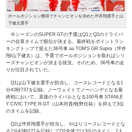
ポールポジション獲得でチャンピオンを決めた坪井翔選手と山
下健太選手
今シーズンのSUPER GTの予選はQ1とQ2のドライバ
ーの合算タイムで順位が決まる。最終戦をポイントラン
キングトップで迎えた36号車 au TOM'S GR Supra（坪井
翔/山下健太）は、予選でポールポジションを取ればシリ
ーズチャンピオンが決まる状況。そのため、36号車の走
りが注目されていた。
Q1は山下健太選手が担当し、コースレコードとなる1
分43秒737を記録。ノーウェイトでノーハンデとなる最
終戦において、直接のライバルとなる100号車 STANLE
Y CIVIC TYPE R-GT（山本尚貴/牧野任祐）を抑えて3位
のタイムを記録。
Q2は坪井翔選手が担当し、やはりコースレコードとな
る1分43秒271を記録してQ2全体では3位のタイム。2人