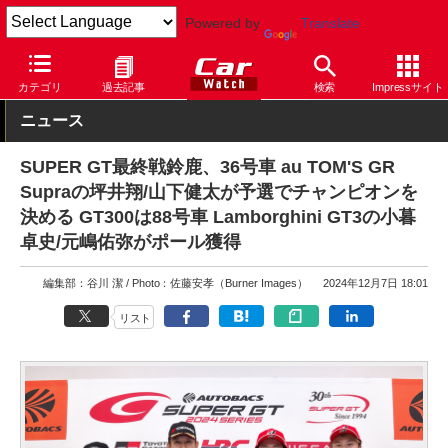
Powered by
Translate
Car Watch
モータースポーツ
SUPER GT
カテゴリ
過去記事
検索
Impressサイト
ニュース
SUPER GT最終戦鈴鹿、36号車 au TOM'S GR
Supraの坪井翔/山下健太が予選でチャンピオンを
決める GT300は88号車 Lamborghini GT3の小暮
卓史/元嶋佑弥がポール獲得
編集部：谷川 潔
Photo：佐藤安孝（Burner Images）
2024年12月7日 18:01
リスト