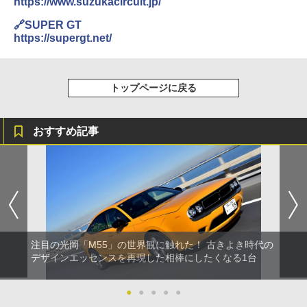
https://www.suzukacircuit.jp/
🔗SUPER GT
https://supergt.net/
トップページに戻る
おすすめ記事
注目の光岡「M55」の世界観に触れた！ 古きよき時代の
デザインエッセンスを再現した相棒にしたくなる1台
●
●
●
●
●