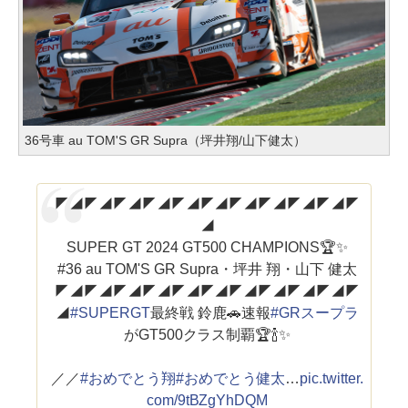
36号車 au TOM'S GR Supra（坪井翔/山下健太）
◤◢◤◢◤◢◤◢◤◢◤◢◤◢◤◢◤◢◤◢◤
◢
SUPER GT 2024 GT500 CHAMPIONS🏆✨️
#36 au TOM'S GR Supra・坪井 翔・山下 健太
◤◢◤◢◤◢◤◢◤◢◤◢◤◢◤◢◤◢◤◢◤
◢
#SUPERGT
最終戦 鈴鹿🚗速報
#GRスープラ
がGT500クラス制覇🏆🍾✨️
／／
#おめでとう翔
#おめでとう健太
…
pic.twitter.
com/9tBZgYhDQM