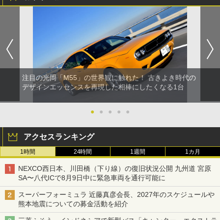
注目の光岡「M55」の世界観に触れた！ 古きよき時代の
デザインエッセンスを再現した相棒にしたくなる1台
●
●
●
●
●
アクセスランキング
1時間
24時間
1週間
1カ月
NEXCO西日本、川田橋（下り線）の復旧状況公開 九州道 宮原
SA〜八代ICで8月9日中に緊急車両を通行可能に
スーパーフォーミュラ 近藤真彦会長、2027年のスケジュールや
熊本地震についての募金活動を紹介