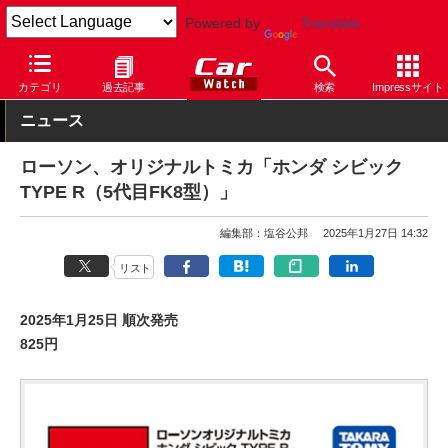
Powered by
Translate
Car Watch
自動車
ホンダ
CIVIC TYPE R
カテゴリ
過去記事
検索
Impressサイト
ニュース
ローソン、オリジナルトミカ「ホンダ シビック
TYPE R（5代目FK8型）」
編集部：塩谷公邦
2025年1月27日 14:32
リスト
2025年1月25日 順次発売
825円