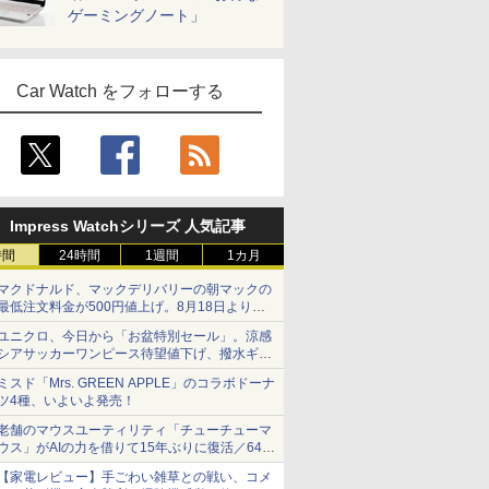
ゲーミングノート」
Car Watch をフォローする
Impress Watchシリーズ 人気記事
時間
24時間
1週間
1カ月
マクドナルド、マックデリバリーの朝マックの
最低注文料金が500円値上げ。8月18日より
1,500円から受付
ユニクロ、今日から「お盆特別セール」。涼感
シアサッカーワンピース待望値下げ、撥水ギア
ショーツは1990円に
ミスド「Mrs. GREEN APPLE」のコラボドーナ
ツ4種、いよいよ発売！
老舗のマウスユーティリティ「チューチューマ
ウス」がAIの力を借りて15年ぶりに復活／64bit
化、Windows 10/11、「Chrome」も走り回
【家電レビュー】手ごわい雑草との戦い、コメ
る。復活記念で2026年末まで500円