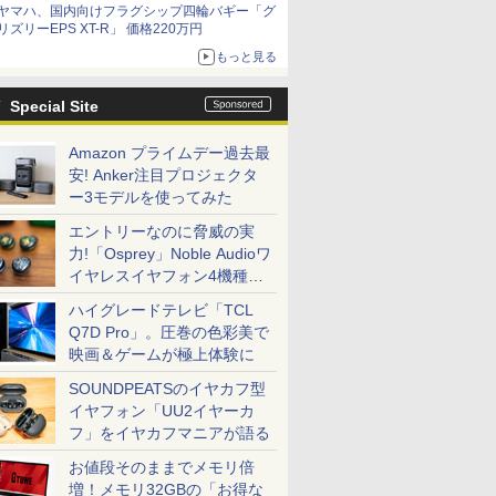
ヤマハ、国内向けフラグシップ四輪バギー「グ
リズリーEPS XT-R」 価格220万円
もっと見る
Special Site
Amazon プライムデー過去最
安! Anker注目プロジェクタ
ー3モデルを使ってみた
エントリーなのに脅威の実
力!「Osprey」Noble Audioワ
イヤレスイヤフォン4機種を
一気に聴く
ハイグレードテレビ「TCL
Q7D Pro」。圧巻の色彩美で
映画＆ゲームが極上体験に
SOUNDPEATSのイヤカフ型
イヤフォン「UU2イヤーカ
フ」をイヤカフマニアが語る
お値段そのままでメモリ倍
増！メモリ32GBの「お得な