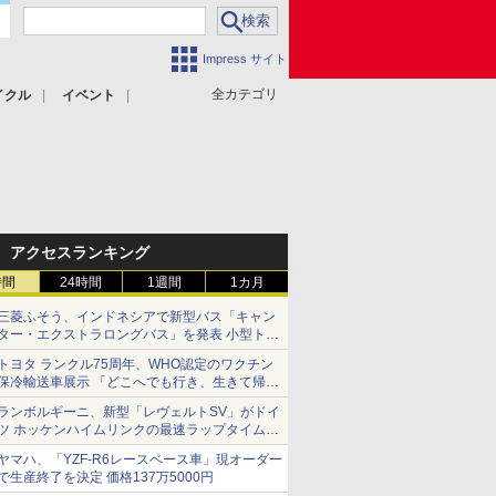
Impress サイト
全カテゴリ
イクル
イベント
アクセスランキング
時間
24時間
1週間
1カ月
三菱ふそう、インドネシアで新型バス「キャン
ター・エクストラロングバス」を発表 小型トラ
ックベースの観光・旅客輸送向けバス
トヨタ ランクル75周年、WHO認定のワクチン
保冷輸送車展示 「どこへでも行き、生きて帰っ
てこられる」ランドクルーザーで命をつなぐ
ランボルギーニ、新型「レヴェルトSV」がドイ
ツ ホッケンハイムリンクの最速ラップタイムを
記録
ヤマハ、「YZF-R6レースベース車」現オーダー
で生産終了を決定 価格137万5000円