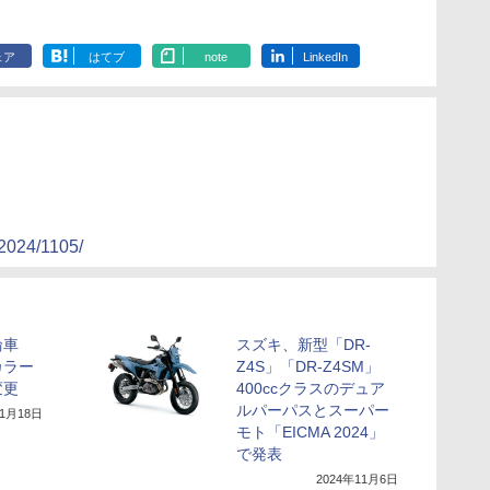
ェア
はてブ
note
LinkedIn
/2024/1105/
輪車
スズキ、新型「DR-
カラー
Z4S」「DR-Z4SM」
変更
400ccクラスのデュア
ルパーパスとスーパー
11月18日
モト「EICMA 2024」
で発表
2024年11月6日