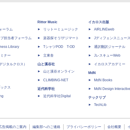
Rittor Music
イカロス出版
dフォーラム
リットーミュージック
AIRLINEweb
ップ担当者フォーラム
楽器探そう!デジマート
Jディフェンスニュー
ness Library
TシャツPOD T-OD
通訳翻訳ジャーナル
セミナー
立東舎
JレスキューWeb
 X（デジタルクロス）
山と溪谷社
イカロスアカデミー
山と溪谷オンライン
MdN
CLIMBING-NET
MdN Books
ブックス
近代科学社
MdN Design Interactiv
ing
近代科学社Digital
テックリブ
TechLib
広告掲載のご案内
編集部へのご連絡
プライバシーポリシー
会社概要