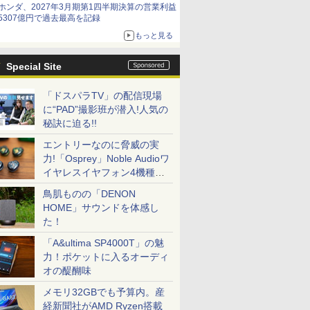
ホンダ、2027年3月期第1四半期決算の営業利益
5307億円で過去最高を記録
もっと見る
Special Site
「ドスパラTV」の配信現場
に“PAD”撮影班が潜入!人気の
秘訣に迫る!!
エントリーなのに脅威の実
力!「Osprey」Noble Audioワ
イヤレスイヤフォン4機種を
一気に聴く
鳥肌ものの「DENON
HOME」サウンドを体感し
た！
「A&ultima SP4000T」の魅
力！ポケットに入るオーディ
オの醍醐味
メモリ32GBでも予算内。産
経新聞社がAMD Ryzen搭載