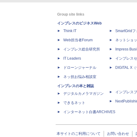
Group site links
インプレスのビジネスWeb
Think IT
SmartGri
Web担当者Forum
ネットショ
インプレス総合研究所
Impress Busi
IT Leaders
インプレス
ドローンジャーナル
DIGITAL
ネッ担お悩み相談室
インプレスの本と雑誌
インプレス
デジタルカメラマガジン
NextPublish
できるネット
インターネット白書ARCHIVES
本サイトのご利用について
お問い合わせ