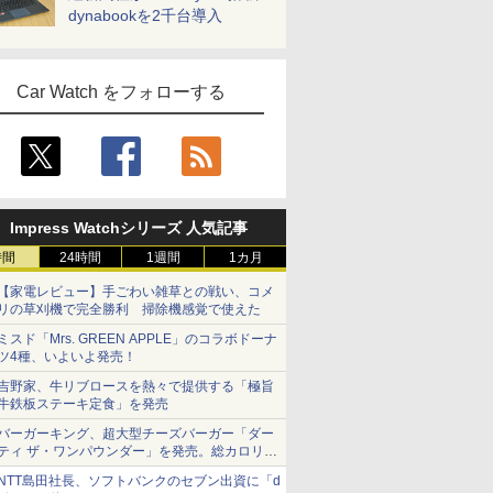
dynabookを2千台導入
Car Watch をフォローする
Impress Watchシリーズ 人気記事
時間
24時間
1週間
1カ月
【家電レビュー】手ごわい雑草との戦い、コメ
リの草刈機で完全勝利 掃除機感覚で使えた
ミスド「Mrs. GREEN APPLE」のコラボドーナ
ツ4種、いよいよ発売！
吉野家、牛リブロースを熱々で提供する「極旨
牛鉄板ステーキ定食」を発売
バーガーキング、超大型チーズバーガー「ダー
ティ ザ・ワンパウンダー」を発売。総カロリー
約1656kcal、総重量約527g！
NTT島田社長、ソフトバンクのセブン出資に「d