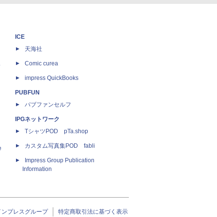
ICE
天海社
ス
Comic curea
impress QuickBooks
PUBFUN
パブファンセルフ
IPGネットワーク
TシャツPOD pTa.shop
カスタム写真集POD fabli
e
Impress Group Publication
Information
インプレスグループ
特定商取引法に基づく表示