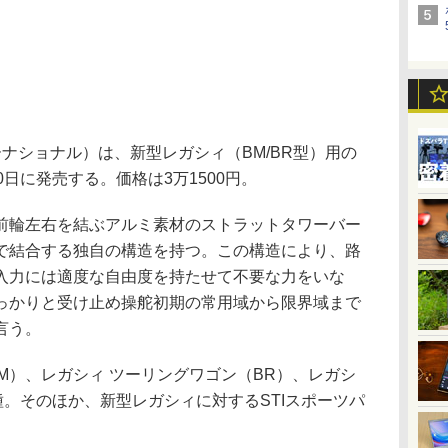
ナショナル）は、新型レガシィ（BM/BR型）用の
日に発売する。価格は3万1500円。
輪左右を結ぶアルミ素材のストラットタワーバー
で結合する独自の構造を持つ。この構造により、路
入力には適度な自由度を持たせて不要な力をいな
っかりと受け止め操舵初期の常用域から限界域まで
言う。
M）、レガシィ ツーリングワゴン（BR）、レガシ
種。そのほか、新型レガシィに対するSTIスポーツパ