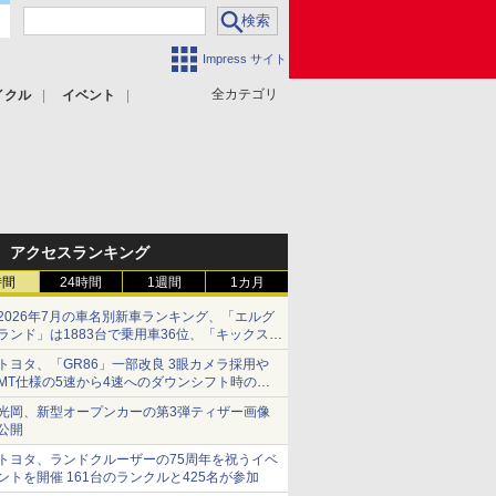
Impress サイト
全カテゴリ
イクル
イベント
アクセスランキング
時間
24時間
1週間
1カ月
2026年7月の車名別新車ランキング、「エルグ
ランド」は1883台で乗用車36位、「キックス」
は2591台で27位に
トヨタ、「GR86」一部改良 3眼カメラ採用や
MT仕様の5速から4速へのダウンシフト時の操
作性向上など
光岡、新型オープンカーの第3弾ティザー画像
公開
トヨタ、ランドクルーザーの75周年を祝うイベ
ントを開催 161台のランクルと425名が参加