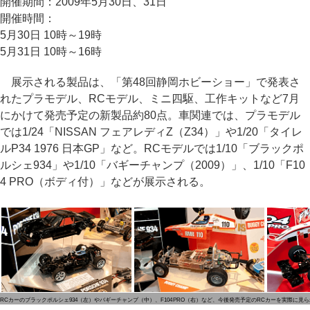
開催期間：2009年5月30日、31日
開催時間：
5月30日 10時～19時
5月31日 10時～16時
展示される製品は、「第48回静岡ホビーショー」で発表さ
れたプラモデル、RCモデル、ミニ四駆、工作キットなど7月
にかけて発売予定の新製品約80点。車関連では、プラモデル
では1/24「NISSAN フェアレディZ（Z34）」や1/20「タイレ
ルP34 1976 日本GP」など。RCモデルでは1/10「ブラックポ
ルシェ934」や1/10「バギーチャンプ（2009）」、1/10「F10
4 PRO（ボディ付）」などが展示される。
RCカーのブラックポルシェ934（左）やバギーチャンプ（中）、F104 PRO（右）など、今後発売予定のRCカーを実際に見