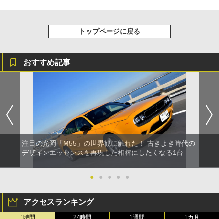
トップページに戻る
おすすめ記事
注目の光岡「M55」の世界観に触れた！ 古きよき時代の
デザインエッセンスを再現した相棒にしたくなる1台
●
●
●
●
●
アクセスランキング
1時間
24時間
1週間
1カ月