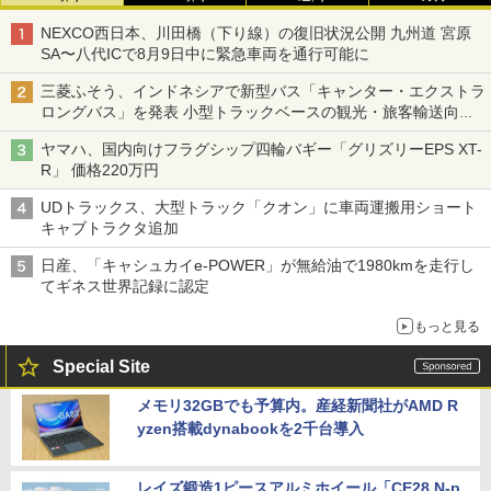
NEXCO西日本、川田橋（下り線）の復旧状況公開 九州道 宮原
SA〜八代ICで8月9日中に緊急車両を通行可能に
三菱ふそう、インドネシアで新型バス「キャンター・エクストラ
ロングバス」を発表 小型トラックベースの観光・旅客輸送向け
バス
ヤマハ、国内向けフラグシップ四輪バギー「グリズリーEPS XT-
R」 価格220万円
UDトラックス、大型トラック「クオン」に車両運搬用ショート
キャブトラクタ追加
日産、「キャシュカイe-POWER」が無給油で1980kmを走行し
てギネス世界記録に認定
もっと見る
Special Site
メモリ32GBでも予算内。産経新聞社がAMD R
yzen搭載dynabookを2千台導入
レイズ鍛造1ピースアルミホイール「CE28 N-p