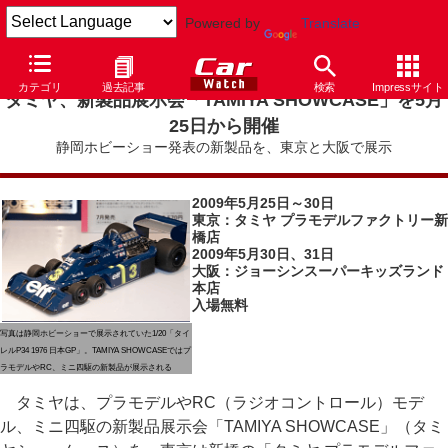
Powered by
Translate
カテゴリ
過去記事
検索
Impressサイト
タミヤ、新製品展示会「TAMIYA SHOWCASE」を5月
25日から開催
静岡ホビーショー発表の新製品を、東京と大阪で展示
2009年5月25日～30日
東京：タミヤ プラモデルファクトリー新
橋店
2009年5月30日、31日
大阪：
ジョーシンスーパーキッズランド
本店
入場無料
写真は静岡ホビーショーで展示されていた1/20「タイ
レルP34 1976 日本GP」。TAMIYA SHOWCASEではプ
ラモデルやRC、ミニ四駆の新製品が展示される
タミヤは、プラモデルやRC（ラジオコントロール）モデ
ル、ミニ四駆の新製品展示会「TAMIYA SHOWCASE」（タミ