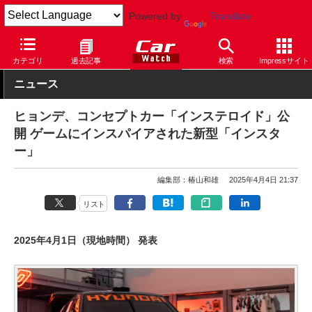
Powered by
Translate
Car Watch
自動車
ヒョンデ
インスター
カテゴリ
過去記事
検索
Impressサイト
ニュース
ヒョンデ、コンセプトカー「インステロイド」公
開 ゲームにインスパイアされた新型「インスタ
ー」
編集部：椿山和雄
2025年4月4日 21:37
リスト
2025年4月1日（現地時間） 発表