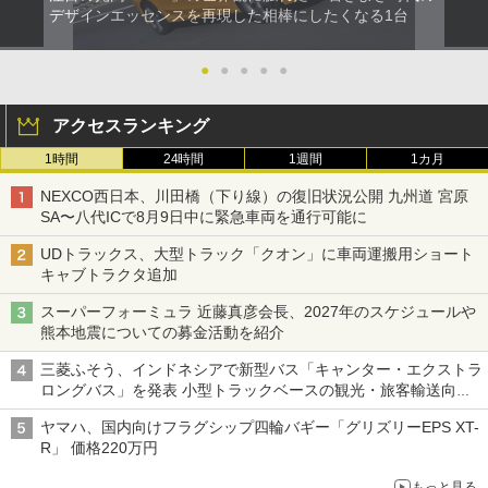
デザインエッセンスを再現した相棒にしたくなる1台
●
●
●
●
●
アクセスランキング
1時間
24時間
1週間
1カ月
NEXCO西日本、川田橋（下り線）の復旧状況公開 九州道 宮原
SA〜八代ICで8月9日中に緊急車両を通行可能に
UDトラックス、大型トラック「クオン」に車両運搬用ショート
キャブトラクタ追加
スーパーフォーミュラ 近藤真彦会長、2027年のスケジュールや
熊本地震についての募金活動を紹介
三菱ふそう、インドネシアで新型バス「キャンター・エクストラ
ロングバス」を発表 小型トラックベースの観光・旅客輸送向け
バス
ヤマハ、国内向けフラグシップ四輪バギー「グリズリーEPS XT-
R」 価格220万円
もっと見る