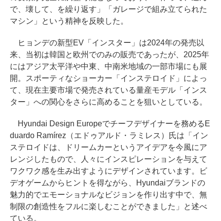
で、壊して、を繰り返す」「ガレージで組み立てられた
マシン」という精神を反映した。
ヒョンデの新型EV「インスター」は2024年の発売以
来、当初は韓国と欧州でのみの販売であったが、2025年
にはアジア太平洋や中東、中南米地域の一部市場にも展
開。スポーティなショーカー「インステロイド」によっ
て、現在主要市場で発売されている量産モデル「インス
ター」への関心をさらに高めることを狙いとしている。
Hyundai Design Europeでチーフデザイナーを務めるE
duardo Ramírez（エドゥアルド・ラミレス）氏は「イン
ステロイドは、ドリームカーというアイデアを今風にア
レンジしたもので、人々にインスピレーションを与えて
ワクワク感を生み出すようにデザインされています。ビ
デオゲームからヒントを得ながら、Hyundaiブランドの
魅力的でエモーショナルなビジョンを作り出す中で、無
制限の創造性をフルに楽しむことができました」と述べ
ている。