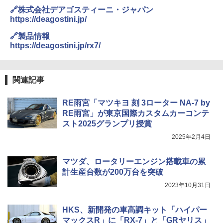
🔗株式会社デアゴスティーニ・ジャパン
https://deagostini.jp/
🔗製品情報
https://deagostini.jp/rx7/
関連記事
RE雨宮「マツキヨ 刻 3ローター NA-7 by
RE雨宮」が東京国際カスタムカーコンテ
スト2025グランプリ授賞
2025年2月4日
マツダ、ロータリーエンジン搭載車の累
計生産台数が200万台を突破
2023年10月31日
HKS、新開発の車高調キット「ハイパー
マックスR」に「RX-7」と「GRヤリス」