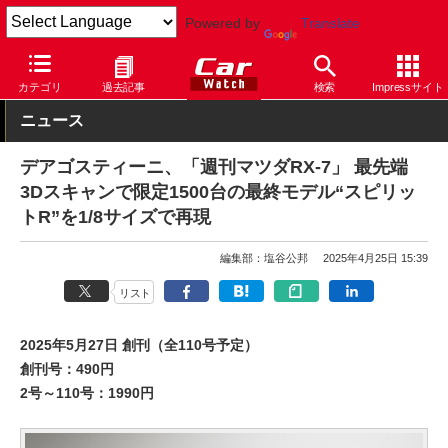
Powered by
Translate
Car Watch
自動車
マツダ
カテゴリ
過去記事
検索
Impressサイト
ニュース
デアゴスティーニ、「週刊マツダRX-7」 最先端
3Dスキャンで限定1500台の最終モデル“スピリッ
トR”を1/8サイズで再現
編集部：塩谷公邦
2025年4月25日 15:39
リスト
2025年5月27日 創刊（全110号予定）
創刊号：490円
2号～110号：1990円