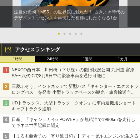
注目の光岡「M55」の世界観に触れた！ 古きよき時代の
デザインエッセンスを再現した相棒にしたくなる1台
●
●
●
●
●
アクセスランキング
1時間
24時間
1週間
1カ月
NEXCO西日本、川田橋（下り線）の復旧状況公開 九州道 宮原
SA〜八代ICで8月9日中に緊急車両を通行可能に
三菱ふそう、インドネシアで新型バス「キャンター・エクストラ
ロングバス」を発表 小型トラックベースの観光・旅客輸送向け
バス
UDトラックス、大型トラック「クオン」に車両運搬用ショート
キャブトラクタ追加
日産、「キャシュカイe-POWER」が無給油で1980kmを走行し
てギネス世界記録に認定
【まるも亜希子の「寄り道日和」】ディーゼルエンジンの生きる