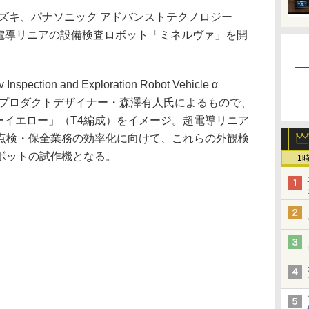
ズキ、パナソニック アドバンストテクノロジー
、超電導リニアの設備検査ロボット「ミネルヴァ」を開
ction and Exploration Robot Vehicle α
ンは、プロダクトデザイナー・森澤有人氏によるもので、
ターイエロー」（T4編成）をイメージ。超電導リニア
点検・保全業務の効率化に向けて、これらの外観検
ボットの試作機となる。
1