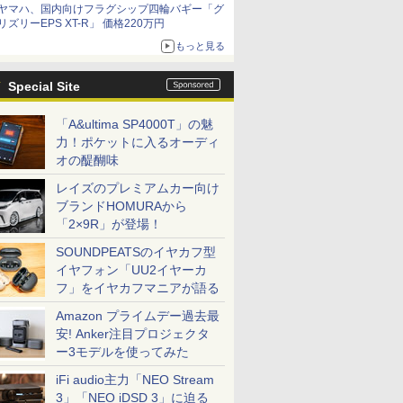
ヤマハ、国内向けフラグシップ四輪バギー「グ
リズリーEPS XT-R」 価格220万円
もっと見る
Special Site
「A&ultima SP4000T」の魅
力！ポケットに入るオーディ
オの醍醐味
レイズのプレミアムカー向け
ブランドHOMURAから
「2×9R」が登場！
SOUNDPEATSのイヤカフ型
イヤフォン「UU2イヤーカ
フ」をイヤカフマニアが語る
Amazon プライムデー過去最
安! Anker注目プロジェクタ
ー3モデルを使ってみた
iFi audio主力「NEO Stream
3」「NEO iDSD 3」に迫る