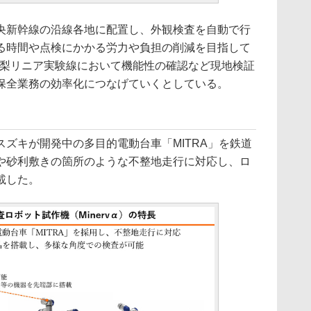
新幹線の沿線各地に配置し、外観検査を自動で行
る時間や点検にかかる労力や負担の削減を目指して
で山梨リニア実験線において機能性の確認など現地検証
保全業務の効率化につなげていくとしている。
ズキが開発中の多目的電動台車「MITRA」を鉄道
や砂利敷きの箇所のような不整地走行に対応し、ロ
載した。