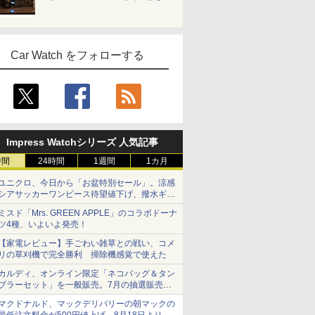
Car Watch をフォローする
Impress Watchシリーズ 人気記事
時間
24時間
1週間
1カ月
ユニクロ、今日から「お盆特別セール」。涼感
シアサッカーワンピース待望値下げ、撥水ギア
ショーツは1990円に
ミスド「Mrs. GREEN APPLE」のコラボドーナ
ツ4種、いよいよ発売！
【家電レビュー】手ごわい雑草との戦い、コメ
リの草刈機で完全勝利 掃除機感覚で使えた
カルディ、オンライン限定「ネコバッグ＆タン
ブラーセット」を一般販売。7月の抽選販売の
当選無効分
マクドナルド、マックデリバリーの朝マックの