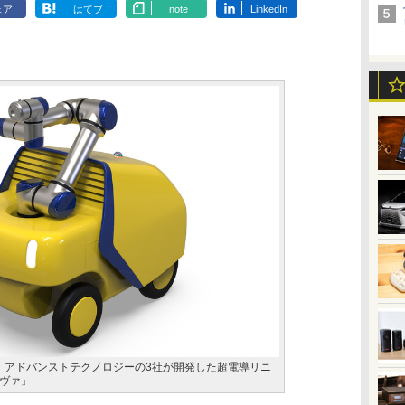
ェア
はてブ
note
LinkedIn
ク アドバンストテクノロジーの3社が開発した超電導リニ
ヴァ」