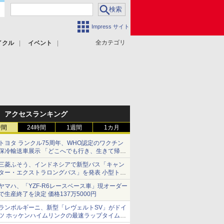
Impress サイト
全カテゴリ
イクル
イベント
アクセスランキング
時間
24時間
1週間
1カ月
トヨタ ランクル75周年、WHO認定のワクチン
保冷輸送車展示 「どこへでも行き、生きて帰っ
てこられる」ランドクルーザーで命をつなぐ
三菱ふそう、インドネシアで新型バス「キャン
ター・エクストラロングバス」を発表 小型トラ
ックベースの観光・旅客輸送向けバス
ヤマハ、「YZF-R6レースベース車」現オーダー
で生産終了を決定 価格137万5000円
ランボルギーニ、新型「レヴェルトSV」がドイ
ツ ホッケンハイムリンクの最速ラップタイムを
記録