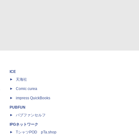
ICE
天海社
ス
Comic curea
impress QuickBooks
PUBFUN
パブファンセルフ
IPGネットワーク
TシャツPOD pTa.shop