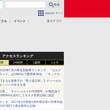
Impress サイト
全カテゴリ
イクル
イベント
アクセスランキング
時間
24時間
1週間
1カ月
2026年7月の車名別新車ランキング、「エルグ
ランド」は1883台で乗用車36位、「キックス」
は2591台で27位に
【まるも亜希子の「寄り道日和」】ディーゼル
エンジンの生きる道
日産、「キャシュカイe-POWER」が無給油で
1980kmを走行してギネス世界記録に認定
ホンダ、2027年3月期第1四半期決算の営業利益
5307億円で過去最高を記録