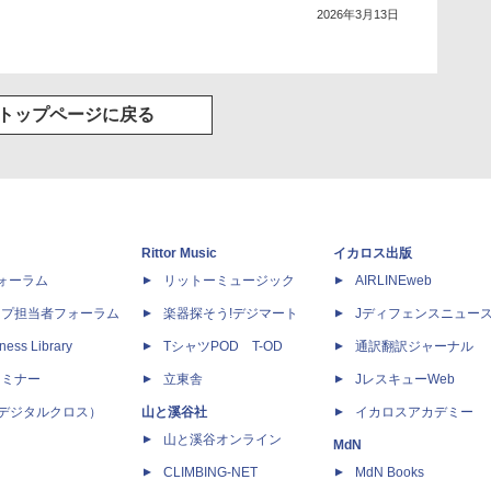
2026年3月13日
トップページに戻る
Rittor Music
イカロス出版
dフォーラム
リットーミュージック
AIRLINEweb
ップ担当者フォーラム
楽器探そう!デジマート
Jディフェンスニュー
ness Library
TシャツPOD T-OD
通訳翻訳ジャーナル
セミナー
立東舎
JレスキューWeb
 X（デジタルクロス）
山と溪谷社
イカロスアカデミー
山と溪谷オンライン
MdN
CLIMBING-NET
MdN Books