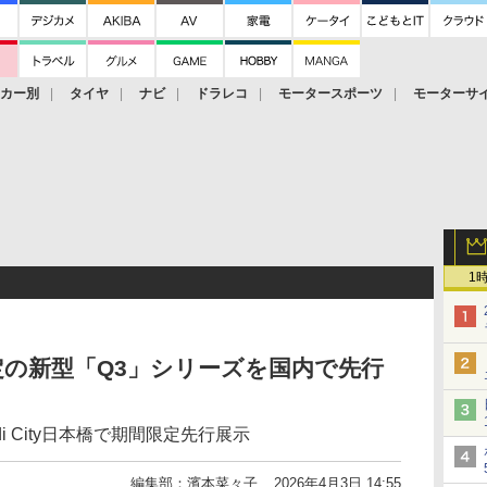
ーカー別
タイヤ
ナビ
ドラレコ
モータースポーツ
モーターサ
1
の新型「Q3」シリーズを国内で先行
udi City日本橋で期間限定先行展示
編集部：濱本菜々子
2026年4月3日 14:55