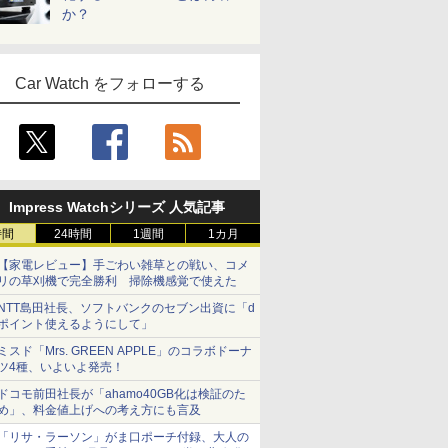
か？
Car Watch をフォローする
Impress Watchシリーズ 人気記事
時間
24時間
1週間
1カ月
【家電レビュー】手ごわい雑草との戦い、コメ
リの草刈機で完全勝利 掃除機感覚で使えた
NTT島田社長、ソフトバンクのセブン出資に「d
ポイント使えるようにして」
ミスド「Mrs. GREEN APPLE」のコラボドーナ
ツ4種、いよいよ発売！
ドコモ前田社長が「ahamo40GB化は検証のた
め」、料金値上げへの考え方にも言及
「リサ・ラーソン」がま口ポーチ付録、大人の