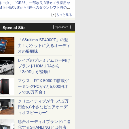
トヨタ、「GR86」一部改良 3眼カメラ採用や
MT仕様の5速から4速へのダウンシフト時の操
作性向上など
もっと見る
Special Site
「A&ultima SP4000T」の魅
力！ポケットに入るオーディ
オの醍醐味
レイズのプレミアムカー向け
ブランドHOMURAから
「2×9R」が登場！
マウス、RTX 5060 Ti搭載ゲ
ーミングPCが7万5,000円オ
フで30万円台！
クリエイティブが作った2万
円台の“小さなピュアオーデ
ィオスピーカー”
総合オーディオブランドに進
化するSHANLINGとは何者