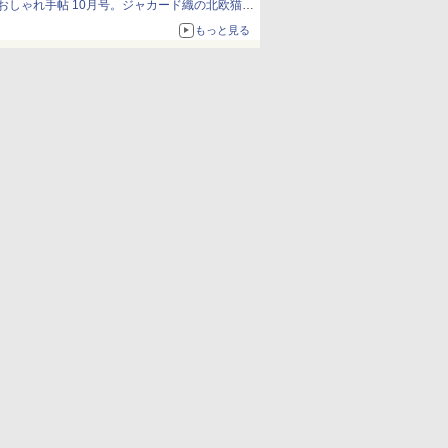
おしゃれ手帖 10月号。ジャカード織の北欧猫デ
ザイン
もっと見る