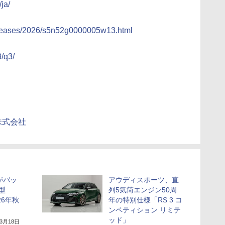
ja/
releases/2026/s5n52g0000005w13.html
3/q3/
an株式会社
がバッ
アウディスポーツ、直
型
列5気筒エンジン50周
026年秋
年の特別仕様「RS 3 コ
ンペティション リミテ
ッド」
年3月18日