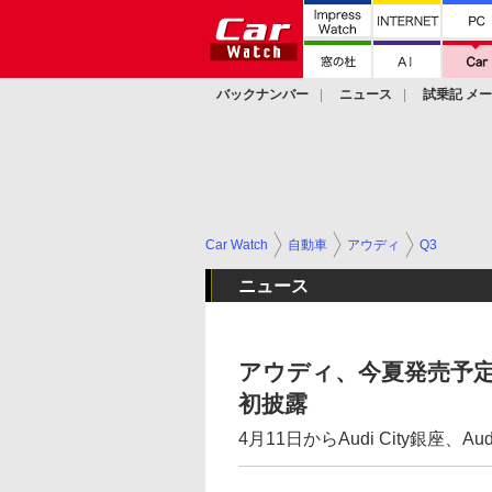
バックナンバー
ニュース
試乗記 メ
カスタム
Car Watch
自動車
アウディ
Q3
ニュース
アウディ、今夏発売予定
初披露
4月11日からAudi City銀座、A