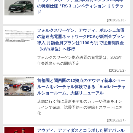
の特別仕様「RS 3 コンペティション リミテッ
ド」
(2026/3/13)
フォルクスワーゲン、アウディ、ポルシェ加盟
の急速充電器ネットワークPCAが新料金プラン
導入 月額会員プランは1100円/月で従量制課金
（kWh単位）へ移行
フォルクスワーゲン拠点設置の充電器は、2026年
年央以降からの開始予定
(2026/3/2)
首都圏と関西圏の12拠点のアウディ新車ショー
ルームをバーチャル体験できる「Audiバーチャ
ルショールーム」大幅リニューアル
店舗に行く前に最新モデルのカラーや詳細をオン
ラインで確認、試乗予約への導線もスマートに進
化
(2026/2/27)
アウディ、アディダスとコラボした新アパレル