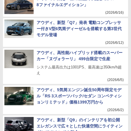
8ファイナルエディション」
(2026/6/16)
アウディ、新型「Q7」発表 電動コンプレッサ
ー付きV型6気筒ディーゼルを搭載する第3世代
モデル登場
(2026/6/12)
アウディ、高性能ハイブリッド搭載のスーパー
カー「ヌヴォラーリ」 499台限定で生産
システム最高出力は1001PS、最高速は350km/h超
え
(2026/6/5)
アウディ、5気筒エンジン誕生50周年限定モデ
ル「RS 3スポーツバック/セダン コンペティシ
ョンリミテッド」価格1399万円から
(2026/6/2)
アウディ、新型「Q9」のインテリアを初公開
エレガンスで広々とした快適空間にライティン