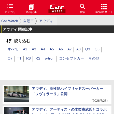
カテゴリ
過去記事
検索
Impressサイト
Car Watch
自動車
アウディ
アウディ 関連記事
絞り込む
すべて
A1
A3
A4
A5
A6
A7
A8
Q3
Q5
Q7
TT
R8
RS
e-tron
コンセプトカー
その他
アウディ、高性能ハイブリッドスーパーカー
「ヌヴォラーリ」公開
(2026/7/28)
アウディ、アーティストの木梨憲武氏とコラボ