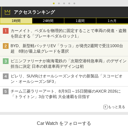
●
●
●
●
●
アクセスランキング
1時間
24時間
1週間
1カ月
カーメイト、ペダルを物理的に固定することで車両の発進・盗難
を防止する「ブレーキペダルロック1」
BYD、新型軽バッテリEV「ラッコ」が発売2週間で受注1000台
超 8割が最上級グレードを選択
ピニンファリーナが南海電鉄の「次期空港特急車両」のデザイン
担当に決定 日本の鉄道車両デザインは初
ピレリ、SUV向けオールシーズンタイヤの新製品「スコーピオ
ン・オールシーズンSF3」
チーム三菱ラリーアート、8月9日～15日開催のAXCR 2026に
「トライトン」3台で参戦 大会連覇を目指す
もっと見る
Car Watch をフォローする