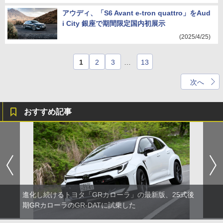
アウディ、「S6 Avant e-tron quattro」をAud
i City 銀座で期間限定国内初展示
(2025/4/25)
1
2
3
…
13
次へ
おすすめ記事
進化し続けるトヨタ「GRカローラ」の最新版、25式後
期GRカローラのGR-DATに試乗した