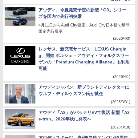
アウディ、今夏発売予定の新型「Q3」シリー
ズを国内で先行初披露
4月11日からAudi City銀座、Audi City日本橋で期間
限定先行展示
(2026/4/3)
レクサス、新充電サービス「LEXUS Chargin
g」開始 ポルシェ・アウディ・フォルクスワー
ゲンの「Premium Charging Alliance」も利用
可能
(2026/4/1)
アウディジャパン、新ブランドディレクターに
ウルフ・ディルケスマン氏が就任
(2026/3/31)
アウディ「A2」がバッテリEVで復活 新型「A2
e-tron」2026年秋に発表へ
(2026/3/18)
アウディスポーツ、直列5気筒エンジン50周年