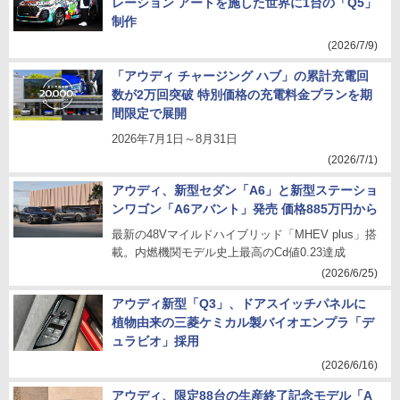
レーション アートを施した世界に1台の「Q5」
制作
(2026/7/9)
「アウディ チャージング ハブ」の累計充電回
数が2万回突破 特別価格の充電料金プランを期
間限定で展開
2026年7月1日～8月31日
(2026/7/1)
アウディ、新型セダン「A6」と新型ステーショ
ンワゴン「A6アバント」発売 価格885万円から
最新の48Vマイルドハイブリッド「MHEV plus」搭
載。内燃機関モデル史上最高のCd値0.23達成
(2026/6/25)
アウディ新型「Q3」、ドアスイッチパネルに
植物由来の三菱ケミカル製バイオエンプラ「デ
ュラビオ」採用
(2026/6/16)
アウディ、限定88台の生産終了記念モデル「A