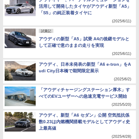
活用して開発したタイヤがアウディ新型「A5」
「S5」の純正装着タイヤに
(2025/6/11)
試乗記
アウディの新型「A5」試乗 A4の後継モデルと
して正確で意のままの走りを実現
(2025/6/11)
アウディ、日本未発表の新型「A6 e-tron」をA
udi City日本橋で期間限定展示
(2025/6/2)
「アウディチャージングステーション厚木」す
べてのEVユーザーへの急速充電サービス開始
(2025/5/20)
アウディ、新型「A6 セダン」公開 空気抵抗係
数0.23は内燃機関搭載モデルとしてアウディ史
上最高値
(2025/4/28)