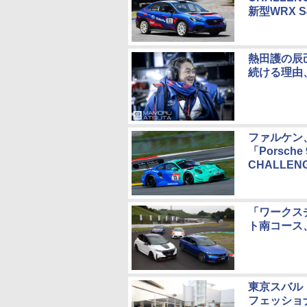
新型WRX 
熱田護の辰
続ける理由
ファルケン
「Porsche
CHALLEN
「ワークス
ト南コース
東京スバル・千
フェッショ