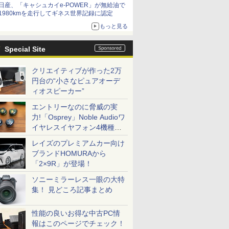
日産、「キャシュカイe-POWER」が無給油で
1980kmを走行してギネス世界記録に認定
もっと見る
Special Site
クリエイティブが作った2万
円台の“小さなピュアオーデ
ィオスピーカー”
エントリーなのに脅威の実
力!「Osprey」Noble Audioワ
イヤレスイヤフォン4機種を
一気に聴く
レイズのプレミアムカー向け
ブランドHOMURAから
「2×9R」が登場！
ソニーミラーレス一眼の大特
集！ 見どころ記事まとめ
性能の良いお得な中古PC情
報はこのページでチェック！