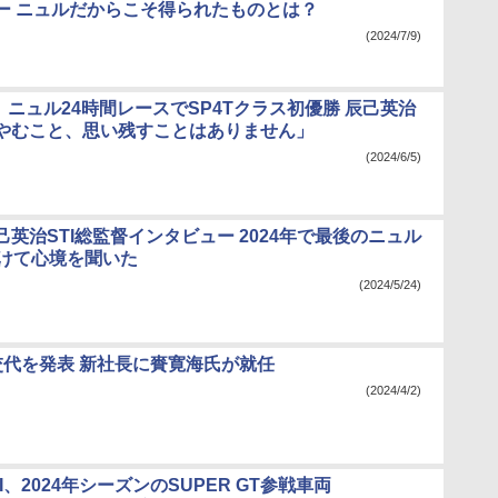
ー ニュルだからこそ得られたものとは？
(2024/7/9)
I、ニュル24時間レースでSP4Tクラス初優勝 辰己英治
やむこと、思い残すことはありません」
(2024/6/5)
英治STI総監督インタビュー 2024年で最後のニュル
向けて心境を聞いた
(2024/5/24)
長交代を発表 新社長に賚寛海氏が就任
(2024/4/2)
I、2024年シーズンのSUPER GT参戦車両