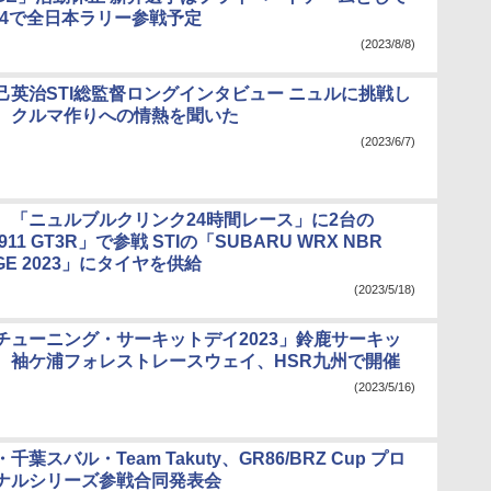
S4で全日本ラリー参戦予定
(2023/8/8)
己英治STI総監督ロングインタビュー ニュルに挑戦し
、クルマ作りへの情熱を聞いた
(2023/6/7)
、「ニュルブルクリンク24時間レース」に2台の
 911 GT3R」で参戦 STIの「SUBARU WRX NBR
GE 2023」にタイヤを供給
(2023/5/18)
チューニング・サーキットデイ2023」鈴鹿サーキッ
、袖ケ浦フォレストレースウェイ、HSR九州で開催
(2023/5/16)
葉スバル・Team Takuty、GR86/BRZ Cup プロ
ナルシリーズ参戦合同発表会