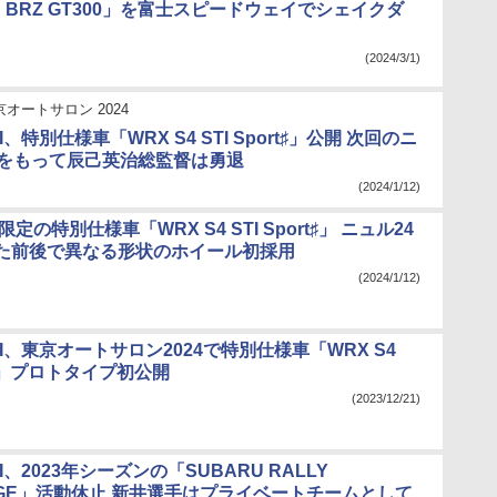
U BRZ GT300」を富士スピードウェイでシェイクダ
(2024/3/1)
京オートサロン 2024
、特別仕様車「WRX S4 STI Sport♯」公開 次回のニ
間をもって辰己英治総監督は勇退
(2024/1/12)
台限定の特別仕様車「WRX S4 STI Sport♯」 ニュル24
た前後で異なる形状のホイール初採用
(2024/1/12)
I、東京オートサロン2024で特別仕様車「WRX S4
rt♯」プロトタイプ初公開
(2023/12/21)
I、2023年シーズンの「SUBARU RALLY
NGE」活動休止 新井選手はプライベートチームとして