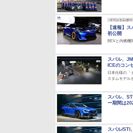
イベントレポー
【速報】スバ
初公開
BEVと内燃
スバル、JM
ICEのコ
日本仕様の「
スタムモデル
スバル、ST
ー期間は20
スバル/ST