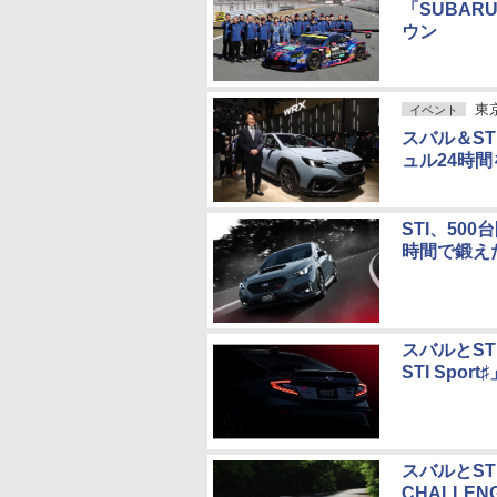
「SUBAR
ウン
東
イベント
スバル＆STI
ュル24時
STI、500
時間で鍛え
スバルとST
STI Spo
スバルとST
CHALLE