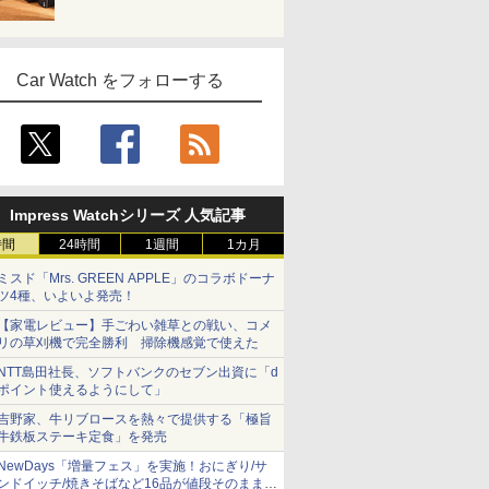
Car Watch をフォローする
Impress Watchシリーズ 人気記事
時間
24時間
1週間
1カ月
ミスド「Mrs. GREEN APPLE」のコラボドーナ
ツ4種、いよいよ発売！
【家電レビュー】手ごわい雑草との戦い、コメ
リの草刈機で完全勝利 掃除機感覚で使えた
NTT島田社長、ソフトバンクのセブン出資に「d
ポイント使えるようにして」
吉野家、牛リブロースを熱々で提供する「極旨
牛鉄板ステーキ定食」を発売
NewDays「増量フェス」を実施！おにぎり/サ
ンドイッチ/焼きそばなど16品が値段そのままで