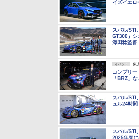
イズイエロ
スバル/STI
GT300
澤田稔監督
東
イベント
コンプリー
「BRZ」
スバル/ST
ュル24時
スバル/ST
2025年春