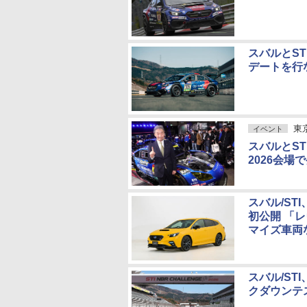
スバルとST
デートを行
東
イベント
スバルとS
2026会場
スバル/ST
初公開 「
マイズ車両
スバル/ST
クダウンテ