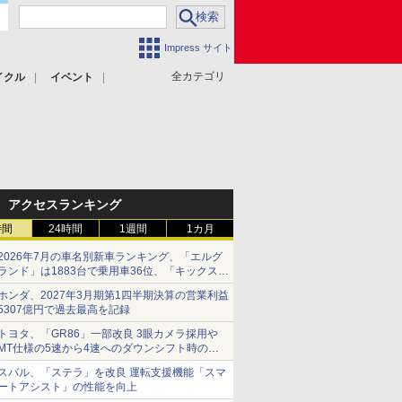
Impress サイト
全カテゴリ
イクル
イベント
アクセスランキング
時間
24時間
1週間
1カ月
2026年7月の車名別新車ランキング、「エルグ
ランド」は1883台で乗用車36位、「キックス」
は2591台で27位に
ホンダ、2027年3月期第1四半期決算の営業利益
5307億円で過去最高を記録
トヨタ、「GR86」一部改良 3眼カメラ採用や
MT仕様の5速から4速へのダウンシフト時の操
作性向上など
スバル、「ステラ」を改良 運転支援機能「スマ
ートアシスト」の性能を向上