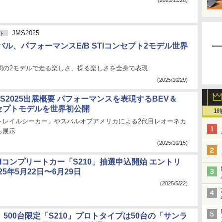
(2025/11/28)
JMS2025
ト
ル、パフォーマンスE/B STIコンセプト2モデル世界
機関の2モデルで走る楽しさ、操る楽しさを全身で表現
(2025/10/29)
S2025出展概要 パフォーマンスを表現するBEV＆
ンセプトモデルを世界初公開
1
トレイルシーカー」やスバルオブアメリカによる2代目レオーネカ
も展示
(2025/10/15)
Iコンプリートカー「S210」抽選申込開始 エントリ
25年5月22日〜6月29日
(2025/5/22)
I、500台限定「S210」プロトタイプは50台の「サンラ