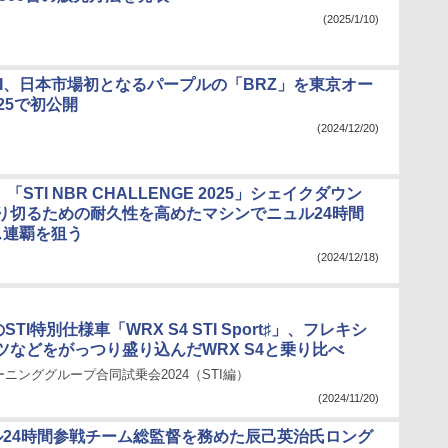
(2025/1/10)
TI、日本市場初となるパープルの「BRZ」を東京オー
25で初公開
(2024/12/20)
、「STI NBR CHALLENGE 2025」シェイクダウン
り切るための耐久性を高めたマシンでニュル24時間
ス連覇を狙う
(2024/12/18)
STI特別仕様車「WRX S4 STI Sport♯」、フレキシ
ツなどをがっつり盛り込んだWRX S4と乗り比べ
ニンググループ合同試乗会2024（STI編）
(2024/11/20)
ュル24時間参戦チーム総監督を務めた辰己英治氏ロング