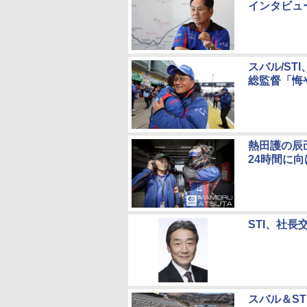
インタビュ
スバル/ST
総監督「悔
熱田護の辰己
24時間に
STI、社
スバル＆ST