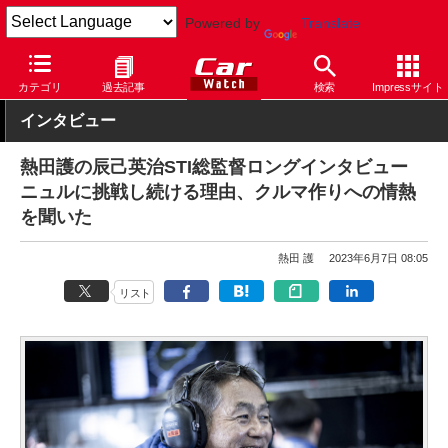
Powered by
Translate
Car Watch
モータースポーツ
ニュルブルクリンク24時間レース
カテゴリ
過去記事
検索
Impressサイト
インタビュー
熱田護の辰己英治STI総監督ロングインタビュー
ニュルに挑戦し続ける理由、クルマ作りへの情熱
を聞いた
熱田 護
2023年6月7日 08:05
リスト