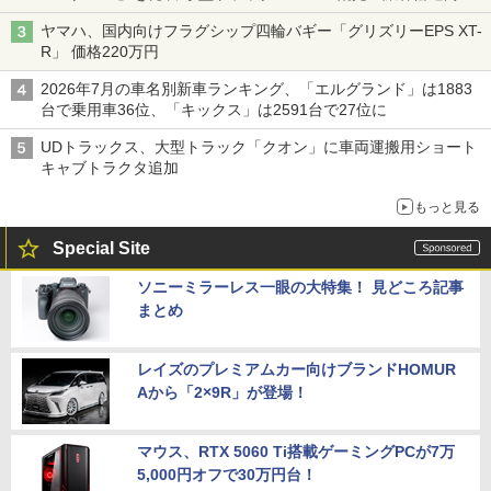
バス
ヤマハ、国内向けフラグシップ四輪バギー「グリズリーEPS XT-
R」 価格220万円
2026年7月の車名別新車ランキング、「エルグランド」は1883
台で乗用車36位、「キックス」は2591台で27位に
UDトラックス、大型トラック「クオン」に車両運搬用ショート
キャブトラクタ追加
もっと見る
Special Site
ソニーミラーレス一眼の大特集！ 見どころ記事
まとめ
レイズのプレミアムカー向けブランドHOMUR
Aから「2×9R」が登場！
マウス、RTX 5060 Ti搭載ゲーミングPCが7万
5,000円オフで30万円台！