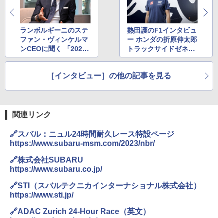
ランボルギーニのステ
熱田護のF1インタビュ
ファン・ヴィンケルマ
ー ホンダの折原伸太郎
ンCEOに聞く 「2023
トラックサイドゼネラ
年は60周年に加えてハ
ルマネージャー「レー
イブリッド化したV12
スの現場に行きたいと
［インタビュー］の他の記事を見る
エンジンがデビューす
言っていたので夢が叶
る重要な年」
った。ホンダって素晴
らしい会社だって思い
ます」
関連リンク
🔗スバル：ニュル24時間耐久レース特設ページ
https://www.subaru-msm.com/2023/nbr/
🔗株式会社SUBARU
https://www.subaru.co.jp/
🔗STI（スバルテクニカインターナショナル株式会社）
https://www.sti.jp/
🔗ADAC Zurich 24-Hour Race（英文）