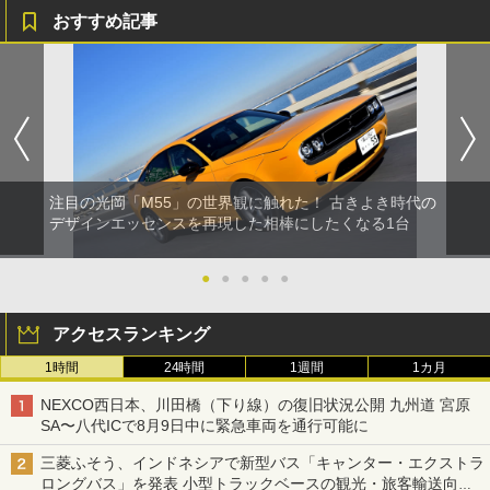
おすすめ記事
注目の光岡「M55」の世界観に触れた！ 古きよき時代の
デザインエッセンスを再現した相棒にしたくなる1台
●
●
●
●
●
アクセスランキング
1時間
24時間
1週間
1カ月
NEXCO西日本、川田橋（下り線）の復旧状況公開 九州道 宮原
SA〜八代ICで8月9日中に緊急車両を通行可能に
三菱ふそう、インドネシアで新型バス「キャンター・エクストラ
ロングバス」を発表 小型トラックベースの観光・旅客輸送向け