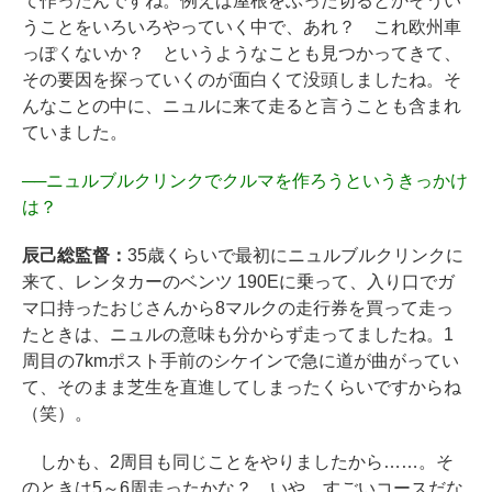
て作ったんですね。例えば屋根をぶった切るとかそうい
うことをいろいろやっていく中で、あれ？ これ欧州車
っぽくないか？ というようなことも見つかってきて、
その要因を探っていくのが面白くて没頭しましたね。そ
んなことの中に、ニュルに来て走ると言うことも含まれ
ていました。
──
ニュルブルクリンクでクルマを作ろうというきっかけ
は？
辰己総監督：
35歳くらいで最初にニュルブルクリンクに
来て、レンタカーのベンツ 190Eに乗って、入り口でガ
マ口持ったおじさんから8マルクの走行券を買って走っ
たときは、ニュルの意味も分からず走ってましたね。1
周目の7kmポスト手前のシケインで急に道が曲がってい
て、そのまま芝生を直進してしまったくらいですからね
（笑）。
しかも、2周目も同じことをやりましたから……。そ
のときは5～6周走ったかな？ いや、すごいコースだな