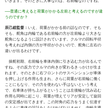
いきます。そのときに大事なのは、右前輪なのですね。
──
普通に考えると荷重がかかる左前と考えるのですが違
うのですか？
辰己総監督：
いえ、荷重がかかる前の話なのです。そも
そも、舵角は内輪である右前輪の方が左前輪より大きな
舵角になるように設計されています。クルマの回転半径
を考えれば内側の方が半径が小さいので、舵角に左右の
違いが出るわけです。
操舵初期、右前輪を車体内側に引き込む力が出るんで
すね。その反力でクルマの向きが変わるきっかけが生ま
れます。そのときに右フロントのサスペンションが車体
を押し上げる作用も生まれ、さらに荷重が右前輪に働く
ことにもなり、その力を使わない手はないという考え
で、右車体が持ち上がるということは左後輪が沈み込む
作用も同時に起こり、荷重が増えてリアが安定して旋回
の安定感が出てきます。この対角の応力をうまく伝達す
るように車体の設計をしなければなりません。内輪主導