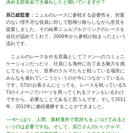
決める部長会で大暴れしたと聞いていますが？
辰己総監督：
ニュルのレースに参戦する必要性を、対案
のない理不尽な役員に対して怒鳴り散らしながら意見を
提案しました。その結果ニュルブルクリンクのレースを
会社が認めてくれて、2009年から参戦が始まったという
流れです。
ニュルのレースをやる意義としてファンへのコミュニ
ケーションだったり、社員にも海外に出て走る魅力を感
じてもらったり、世界のクルマたちと戦っている場所に
みんなを連れていこうというのが今につながっているん
です。STIのお客さんにとっても、レースを戦っているS
TIのイメージでパーツを買ってくれるファンもいるわけ
ですから、必要なことであると思うんです。そして2011
年、2012年に連続優勝することができました。
──
やっぱり、人間、適材適所で気持ちをぶつけてみると
いうのは必要ですね。そして、辰己さんのいいクルマ、