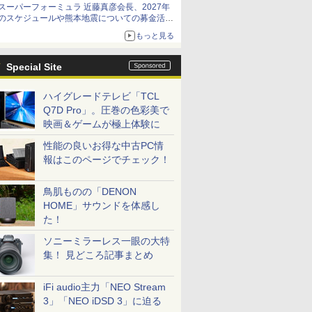
スーパーフォーミュラ 近藤真彦会長、2027年
のスケジュールや熊本地震についての募金活動
を紹介
もっと見る
Special Site
ハイグレードテレビ「TCL
Q7D Pro」。圧巻の色彩美で
映画＆ゲームが極上体験に
性能の良いお得な中古PC情
報はこのページでチェック！
鳥肌ものの「DENON
HOME」サウンドを体感し
た！
ソニーミラーレス一眼の大特
集！ 見どころ記事まとめ
iFi audio主力「NEO Stream
3」「NEO iDSD 3」に迫る