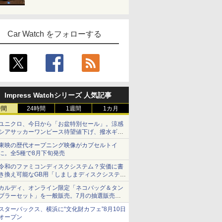
Car Watch をフォローする
Impress Watchシリーズ 人気記事
時間
24時間
1週間
1カ月
ユニクロ、今日から「お盆特別セール」。涼感
シアサッカーワンピース待望値下げ、撥水ギア
ショーツは1990円に
東映の歴代オープニング映像がカプセルトイ
に。全5種で8月下旬発売
令和のファミコンディスクシステム？安価に書
き換え可能なGB用「しましまディスクシステ
ム」
カルディ、オンライン限定「ネコバッグ＆タン
ブラーセット」を一般販売。7月の抽選販売の
当選無効分
スターバックス、横浜に“文化財カフェ”8月10日
オープン