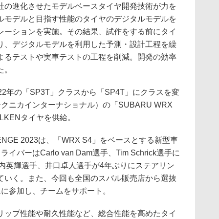
社の進化させたモデルベースタイヤ開発技術が力を
ルモデルと目指す性能のタイヤのデジタルモデルを
レーションを実施。その結果、試作をする前にタイ
り、デジタルモデルを利用した予測・設計工程を繰
よるテストや実車テストの工程を削減。開発の効率
た。
2年の「SP3T」クラスから「SP4T」にクラスを変
クニカインターナショナル）の「SUBARU WRX
にFALKENタイヤを供給。
LENGE 2023は、「WRX S4」をベースとする新型車
ーはCarlo van Dam選手、Tim Schrick選手に
る山内英輝選手、井口卓人選手が4年ぶりにステアリン
ていく。また、今回も全国のスバル販売店から選抜
ムに参加し、チームをサポート。
ップ性能や耐久性能など、総合性能を高めたタイ