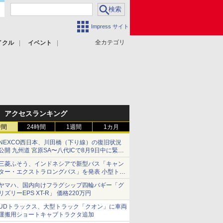
Impress サイト
全カテゴリ
イクル
イベント
アクセスランキング
時間
24時間
1週間
1カ月
NEXCO西日本、川田橋（下り線）の復旧状況
公開 九州道 宮原SA〜八代ICで8月9日中に緊急
車両を通行可能に
三菱ふそう、インドネシアで新型バス「キャン
ター・エクストラロングバス」を発表 小型トラ
ックベースの観光・旅客輸送向けバス
ヤマハ、国内向けフラグシップ四輪バギー「グ
リズリーEPS XT-R」 価格220万円
UDトラックス、大型トラック「クオン」に車両
運搬用ショートキャブトラクタ追加