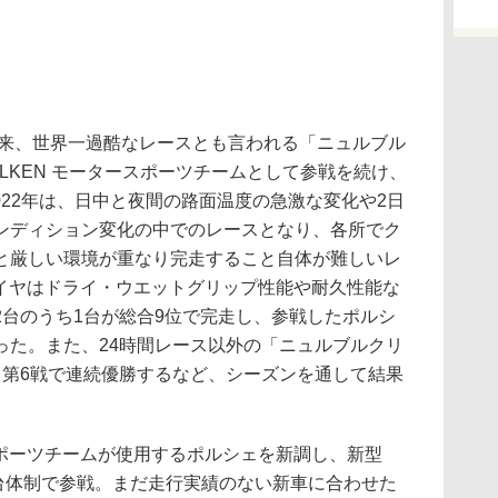
以来、世界一過酷なレースとも言われる「ニュルブル
ALKEN モータースポーツチームとして参戦を続け、
2022年は、日中と夜間の路面温度の急激な変化や2日
ンディション変化の中でのレースとなり、各所でク
と厳しい環境が重なり完走すること自体が難しいレ
タイヤはドライ・ウエットグリップ性能や耐久性能な
2台のうち1台が総合9位で完走し、参戦したポルシ
った。また、24時間レース以外の「ニュルブルクリ
、第6戦で連続優勝するなど、シーズンを通して結果
スポーツチームが使用するポルシェを新調し、新型
92）の2台体制で参戦。まだ走行実績のない新車に合わせた