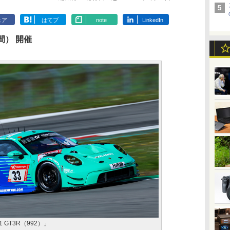
ェア
はてブ
note
LinkedIn
間） 開催
11 GT3R（992）」