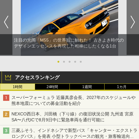
注目の光岡「M55」の世界観に触れた！ 古きよき時代の
デザインエッセンスを再現した相棒にしたくなる1台
●
●
●
●
●
アクセスランキング
1時間
24時間
1週間
1カ月
スーパーフォーミュラ 近藤真彦会長、2027年のスケジュールや
熊本地震についての募金活動を紹介
NEXCO西日本、川田橋（下り線）の復旧状況公開 九州道 宮原
SA〜八代ICで8月9日中に緊急車両を通行可能に
三菱ふそう、インドネシアで新型バス「キャンター・エクストラ
ロングバス」を発表 小型トラックベースの観光・旅客輸送向け