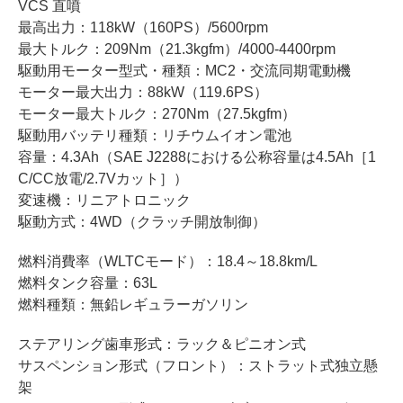
VCS 直噴
最高出力：118kW（160PS）/5600rpm
最大トルク：209Nm（21.3kgfm）/4000-4400rpm
駆動用モーター型式・種類：MC2・交流同期電動機
モーター最大出力：88kW（119.6PS）
モーター最大トルク：270Nm（27.5kgfm）
駆動用バッテリ種類：リチウムイオン電池
容量：4.3Ah（SAE J2288における公称容量は4.5Ah［1
C/CC放電/2.7Vカット］）
変速機：リニアトロニック
駆動方式：4WD（クラッチ開放制御）
燃料消費率（WLTCモード）：18.4～18.8km/L
燃料タンク容量：63L
燃料種類：無鉛レギュラーガソリン
ステアリング歯車形式：ラック＆ピニオン式
サスペンション形式（フロント）：ストラット式独立懸
架