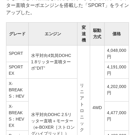
ター直噴ターボエンジンを搭載した「SPORT」をライン
アップした。
変
駆動
グレード
エンジン
速
価格
方式
機
4,048,000
SPORT
水平対向4気筒DOHC
円
1.8リッター直噴ター
SPORT
4,191,000
ボ“DIT”
EX
円
X-
リ
4,202,000
BREAK
ニ
円
S：HEV
ア
ト
X-
4WD
ロ
BREAK
4,477,000
水平対向DOHC 2.5リ
ニ
S：HEV
円
ッター直噴＋モーター
ッ
EX
（e-BOXER［ストロン
ク
グハイブリッド］）