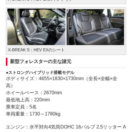
X-BREAK S：HEV EXのシート
新型フォレスターの主な諸元
ストロングハイブリッド搭載モデル
ボディサイズ：4655×1830×1730mm（全長×全幅×全
高）
ホイールベース：2670mm
最低地上高：220mm
乗車定員：5名
車両重量：1730～1780kg
エンジン：水平対向4気筒DOHC 16バルブ 2.5リッター A