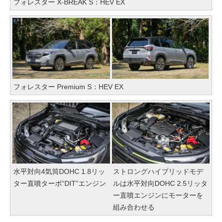
フォレスター X-BREAK S：HEV EX
フォレスター Premium S：HEV EX
水平対向4気筒DOHC 1.8リッ
ストロングハイブリッドモデ
ター直噴ターボ“DIT”エンジン
ルは水平対向DOHC 2.5リッタ
ー直噴エンジンにモーターを
組み合わせる