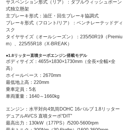
サスペンション形式（リア）：ダブルウィッシュボーン
式独立懸架
主ブレーキ形式：油圧・回生ブレーキ協調式
ブレーキ形式（フロント/リア）：ベンチレーテッドディ
スク
タイヤサイズ（オールシーズン）：235/50R19（Premiu
m）、225/55R18（X-BREAK）
1.8リッター直噴ターボエンジン搭載モデル
ボディサイズ：4655×1830×1730mm（全長×全幅×全
高）
ホイールベース：2670mm
最低地上高：220mm
乗車定員：5名
車両重量：1640～1660kg
エンジン：水平対向4気筒DOHC 16バルブ 1.8リッター
デュアルAVCS 直噴ターボ“DIT”
最高出力：130kW（177PS）/5200-5600rpm
最大トルク：300Nm（30.6kgfm）/1600-3600rpm