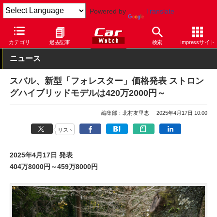
Powered by
Translate
Car Watch
自動車
スバル
フォレスター
カテゴリ
過去記事
検索
Impressサイト
ニュース
スバル、新型「フォレスター」価格発表 ストロン
グハイブリッドモデルは420万2000円～
編集部：北村友里恵
2025年4月17日 10:00
リスト
2025年4月17日 発表
404万8000円～459万8000円