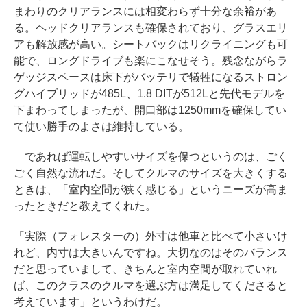
まわりのクリアランスには相変わらず十分な余裕があ
る。ヘッドクリアランスも確保されており、グラスエリ
アも解放感が高い。シートバックはリクライニングも可
能で、ロングドライブも楽にこなせそう。残念ながらラ
ゲッジスペースは床下がバッテリで犠牲になるストロン
グハイブリッドが485L、1.8 DITが512Lと先代モデルを
下まわってしまったが、開口部は1250mmを確保してい
て使い勝手のよさは維持している。
であれば運転しやすいサイズを保つというのは、ごく
ごく自然な流れだ。そしてクルマのサイズを大きくする
ときは、「室内空間が狭く感じる」というニーズが高ま
ったときだと教えてくれた。
「実際（フォレスターの）外寸は他車と比べて小さいけ
れど、内寸は大きいんですね。大切なのはそのバランス
だと思っていまして、きちんと室内空間が取れていれ
ば、このクラスのクルマを選ぶ方は満足してくださると
考えています」というわけだ。