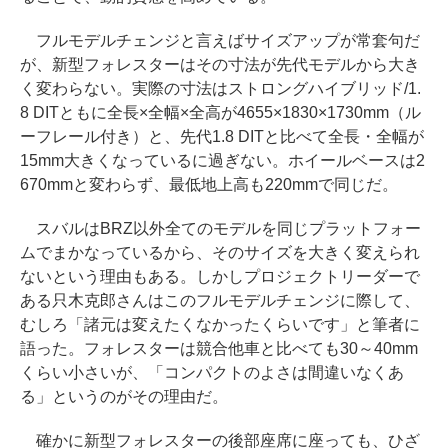
フルモデルチェンジと言えばサイズアップが常套句だ
が、新型フォレスターはその寸法が先代モデルから大き
く変わらない。実際の寸法はストロングハイブリッド/1.
8 DITともに全長×全幅×全高が4655×1830×1730mm（ル
ーフレール付き）と、先代1.8 DITと比べて全長・全幅が
15mm大きくなっているに過ぎない。ホイールベースは2
670mmと変わらず、最低地上高も220mmで同じだ。
スバルはBRZ以外全てのモデルを同じプラットフォー
ムでまかなっているから、そのサイズを大きく変えられ
ないという理由もある。しかしプロジェクトリーダーで
ある只木克郎さんはこのフルモデルチェンジに際して、
むしろ「諸元は変えたくなかったくらいです」と筆者に
語った。フォレスターは競合他車と比べても30～40mm
くらい小さいが、「コンパクトのよさは間違いなくあ
る」というのがその理由だ。
確かに新型フォレスターの後部座席に座っても、ひざ