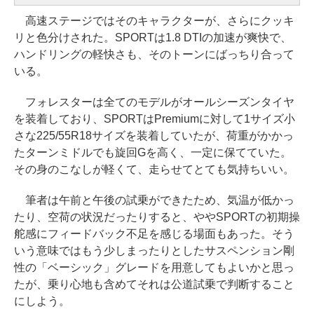
高速ステージではそのキャラクターが、さらにクッキ
リと色分けされた。SPORTは1.8 DTIの加速が爽快で、
ハンドリングの軽快さも、そのトーンにばっちり合って
いる。
フォレスターは全てのモデルがオールシーズンタイヤ
を装着しており、SPORTはPremiumに対して1サイズ小
さな225/55R18サイズを装着していたが、荷重がかかっ
たターンミドルでも旋回Gを高く、一定に保てていた。
その身のこなしが軽くて、走らせてとても気持ちいい。
筆者は午前と午後の試乗ができたため、気温が低かっ
たり、空荷の状況だったりすると、ややSPORTの初期操
舵感にフィードバック不足を感じる場面もあった。そう
いう意味ではもう少しまったりとしたサスペンション剛
性の「ベーシック」グレードを用意してもよいかと思っ
たが、乗り心地も含めてそれは公道試乗で判断すること
にしよう。