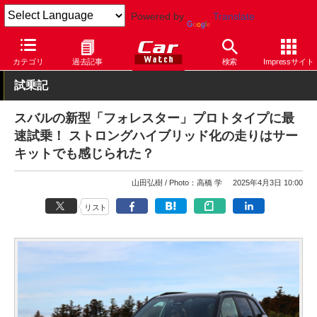
Powered by
Translate
Car Watch
自動車
スバル
フォレスター
カテゴリ
過去記事
検索
Impressサイト
試乗記
スバルの新型「フォレスター」プロトタイプに最
速試乗！ ストロングハイブリッド化の走りはサー
キットでも感じられた？
山田弘樹
Photo：高橋 学
2025年4月3日 10:00
リスト