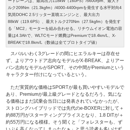
ートレーンは、最高出力118kW（160PS）/5600rpm、最大ト
ルク209Nm（21.3kgfm）/4000-4400rpmを発生する水平対向4
気筒DOHC 2.5リッター直噴エンジンと、最大出力
88kW（119.6PS）、最大トルク270Nm（27.5kgfm）を発生す
る「MC2」モーターを組み合わせる。リチウムイオン電池の容
量は4.3Ahで、WLTCモード燃費はPremiumで18.4km/L、X-
BREAKで18.8km/L（数値は全てプロトタイプ値）
スバルいわく3グレードの間にヒエラルキーは存在せ
ず、よりアウトドア志向なモデルがX-BREAK、よりアー
バン志向なモデルがSPORT、その中間がPremiumという
キャラクター付けになっているという。
ただ実質的な価格はSPORTが最も買いやすいモデルで
あり、Premiumが最上級グレードとなるだろう。気にな
る価格はまだ試乗会当日には発表されていなかったが、
ストロングハイブリッドでは先代のe-BOXERに対して＋
約88万円がスターティングプライスとなり、1.8 DITが＋
約55万円になる模様。そう聞くと「フォレスターも、ず
いぶん高くなってしまったなぁ」と思う読者も多いはず