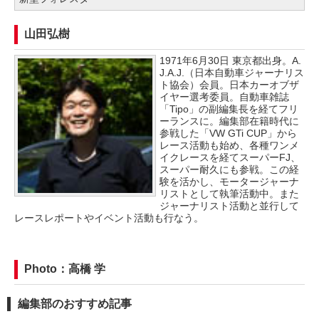
山田弘樹
1971年6月30日 東京都出身。A.
J.A.J.（日本自動車ジャーナリス
ト協会）会員。日本カーオブザ
イヤー選考委員。自動車雑誌
「Tipo」の副編集長を経てフリ
ーランスに。編集部在籍時代に
参戦した「VW GTi CUP」から
レース活動も始め、各種ワンメ
イクレースを経てスーパーFJ、
スーパー耐久にも参戦。この経
験を活かし、モータージャーナ
リストとして執筆活動中。また
ジャーナリスト活動と並行して
レースレポートやイベント活動も行なう。
Photo：高橋 学
編集部のおすすめ記事