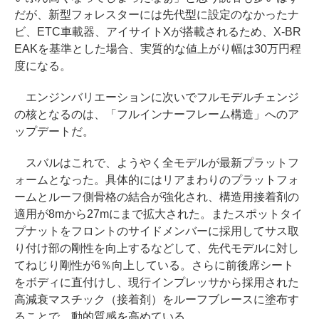
だが、新型フォレスターには先代型に設定のなかったナ
ビ、ETC車載器、アイサイトXが搭載されるため、X-BR
EAKを基準とした場合、実質的な値上がり幅は30万円程
度になる。
エンジンバリエーションに次いでフルモデルチェンジ
の核となるのは、「フルインナーフレーム構造」へのア
ップデートだ。
スバルはこれで、ようやく全モデルが最新プラットフ
ォームとなった。具体的にはリアまわりのプラットフォ
ームとルーフ側骨格の結合が強化され、構造用接着剤の
適用が8mから27mにまで拡大された。またスポットタイ
プナットをフロントのサイドメンバーに採用してサス取
り付け部の剛性を向上するなどして、先代モデルに対し
てねじり剛性が6％向上している。さらに前後席シート
をボディに直付けし、現行インプレッサから採用された
高減衰マスチック（接着剤）をルーフブレースに塗布す
ることで、動的質感を高めている。