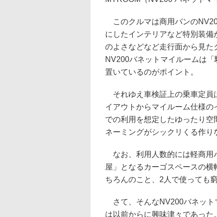
このクルマは商用バンのNV2
にしたインテリアなど特別装備
のよさなどなど走行面から見た
NV200バネットマイルームは
置いているのがポイント。
それゆえ車検証上の乗車定員は
イアウトからマイルーム仕様の
での利用を想定したゆったり空
ネーミングがシックリくる作り
なお、利用人数的には軽商用バ
屋」となるカーゴスペースの横
ちろんのこと、2人で使っても
さて、そんなNV200バネッ
は以前からに興味津々であった。