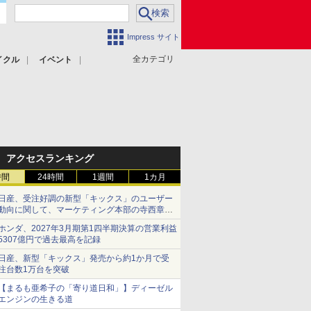
Impress サイト
全カテゴリ
イクル
イベント
アクセスランキング
時間
24時間
1週間
1カ月
日産、受注好調の新型「キックス」のユーザー
動向に関して、マーケティング本部の寺西章氏
が解説
ホンダ、2027年3月期第1四半期決算の営業利益
5307億円で過去最高を記録
日産、新型「キックス」発売から約1か月で受
注台数1万台を突破
【まるも亜希子の「寄り道日和」】ディーゼル
エンジンの生きる道