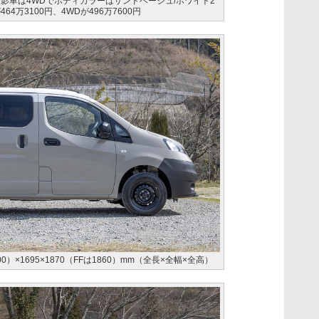
撮影車は4WDでボディカラーはサンドベージュ/ホワイト2
4万3100円、4WDが496万7600円
0）×1695×1870（FFは1860）mm（全長×全幅×全高）