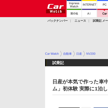
バックナンバー
ニュース
試乗記 メ
カスタム
Car Watch
自動車
日産
NV200
試乗記
日産が本気で作った車中
ム」初体験 実際に1泊