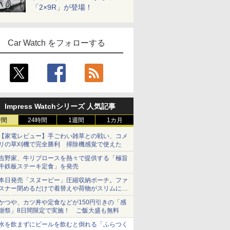
「2×9R」が登場！
Car Watch をフォローする
Impress Watchシリーズ 人気記事
時間
24時間
1週間
1カ月
【家電レビュー】手ごわい雑草との戦い、コメ
リの草刈機で完全勝利 掃除機感覚で使えた
吉野家、牛リブロースを熱々で提供する「極旨
牛鉄板ステーキ定食」を発売
本日発売「スヌーピー」圧縮収納ポーチ。ファ
スナー閉めるだけで着替えや荷物がスリムにま
とまる
かつや、カツ丼や定食などが150円引きの「感
謝祭」8日間限定で実施！ ご飯大盛も無料
水を飲まずにビールを飲むと倒れる「ふらつく