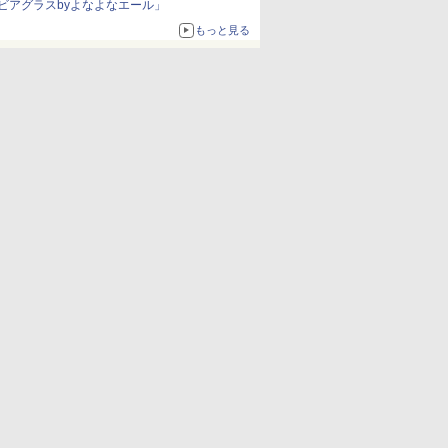
ビアグラスbyよなよなエール」
もっと見る