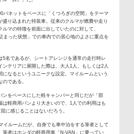
00バネットをベースに「くつろぎの空間」をテーマ
が盛り込まれた特装車。従来のクルマが燃費や走り
クルマの特徴を前面に出していたのに対して、
「駐まった状態」での車内での居心地のよさに重点を
5名であるが、シートアレンジを通常の走行時レ
インテリアに展開した際は、大人1人、もしくは2人
間になるというユニークな設定。マイルームという
なのである。
ンをベースにした軽キャンパーと同じだが「部
幅は軽商用バンより大きいので、1人での利用はも
窮屈に感じることはないだろう。
トマイルームだが、自身でも車中泊をする筆者として
筆者はホンダの軽商用車「N-VAN」に乗ってい