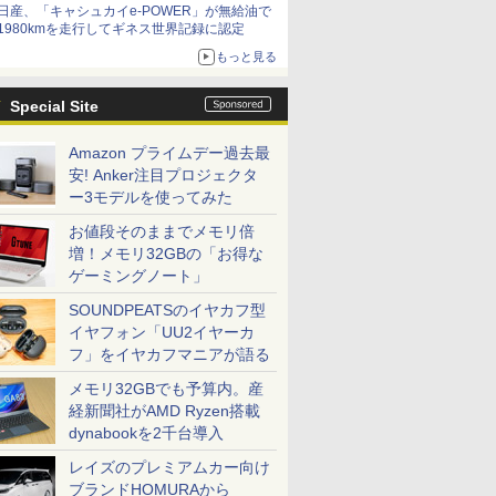
日産、「キャシュカイe-POWER」が無給油で
1980kmを走行してギネス世界記録に認定
もっと見る
Special Site
Amazon プライムデー過去最
安! Anker注目プロジェクタ
ー3モデルを使ってみた
お値段そのままでメモリ倍
増！メモリ32GBの「お得な
ゲーミングノート」
SOUNDPEATSのイヤカフ型
イヤフォン「UU2イヤーカ
フ」をイヤカフマニアが語る
メモリ32GBでも予算内。産
経新聞社がAMD Ryzen搭載
dynabookを2千台導入
レイズのプレミアムカー向け
ブランドHOMURAから