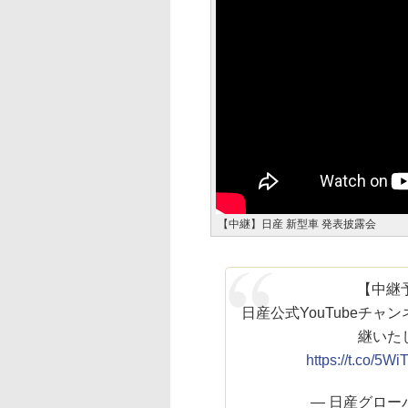
【中継】日産 新型車 発表披露会
【中継予
日産公式YouTubeチ
継いた
https://t.co/5
— 日産グローバル 