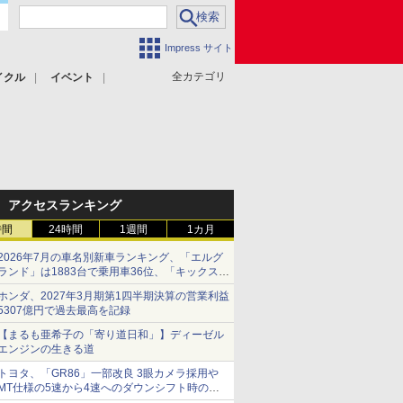
Impress サイト
全カテゴリ
イクル
イベント
アクセスランキング
時間
24時間
1週間
1カ月
2026年7月の車名別新車ランキング、「エルグ
ランド」は1883台で乗用車36位、「キックス」
は2591台で27位に
ホンダ、2027年3月期第1四半期決算の営業利益
5307億円で過去最高を記録
【まるも亜希子の「寄り道日和」】ディーゼル
エンジンの生きる道
トヨタ、「GR86」一部改良 3眼カメラ採用や
MT仕様の5速から4速へのダウンシフト時の操
作性向上など