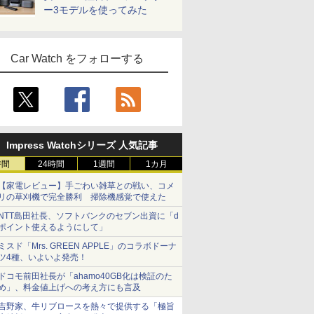
ー3モデルを使ってみた
Car Watch をフォローする
Impress Watchシリーズ 人気記事
時間
24時間
1週間
1カ月
【家電レビュー】手ごわい雑草との戦い、コメ
リの草刈機で完全勝利 掃除機感覚で使えた
NTT島田社長、ソフトバンクのセブン出資に「d
ポイント使えるようにして」
ミスド「Mrs. GREEN APPLE」のコラボドーナ
ツ4種、いよいよ発売！
ドコモ前田社長が「ahamo40GB化は検証のた
め」、料金値上げへの考え方にも言及
吉野家、牛リブロースを熱々で提供する「極旨