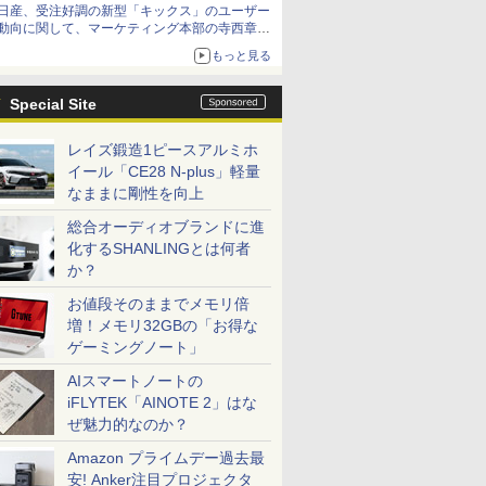
日産、受注好調の新型「キックス」のユーザー
動向に関して、マーケティング本部の寺西章氏
が解説
もっと見る
Special Site
レイズ鍛造1ピースアルミホ
イール「CE28 N-plus」軽量
なままに剛性を向上
総合オーディオブランドに進
化するSHANLINGとは何者
か？
お値段そのままでメモリ倍
増！メモリ32GBの「お得な
ゲーミングノート」
AIスマートノートの
iFLYTEK「AINOTE 2」はな
ぜ魅力的なのか？
Amazon プライムデー過去最
安! Anker注目プロジェクタ