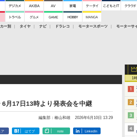
ーカー別
タイヤ
ナビ
ドラレコ
モータースポーツ
モーターサ
1
6月17日13時より発表会を中継
編集部：椿山和雄
2026年6月10日 13:29
ェア
はてブ
note
LinkedIn