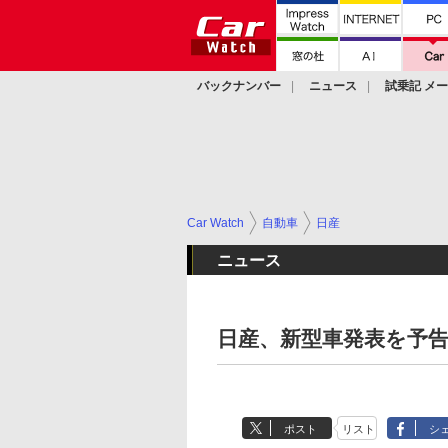
バックナンバー
ニュース
試乗記 メ
カスタム
Car Watch
自動車
日産
ニュース
日産、新型車発表を予告 
ポスト
リスト
シ