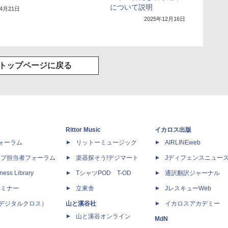
について説明
年4月21日
2025年12月16日
トップページに戻る
Rittor Music
イカロス出版
dフォーラム
リットーミュージック
AIRLINEweb
ップ担当者フォーラム
楽器探そう!デジマート
Jディフェンスニュー
ness Library
TシャツPOD T-OD
通訳翻訳ジャーナル
セミナー
立東舎
JレスキューWeb
 X（デジタルクロス）
山と溪谷社
イカロスアカデミー
山と溪谷オンライン
MdN