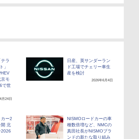
「テラ
日産、英サンダーラン
プト」
ド工場でチェリー車生
HEV
産を検討
北京モ
2026年6月4日
6で世
年4月24日
カー2
NISMOロードカーの車
開 北
種数倍増など、NMCの
026
真田社長がNISMOブラ
ンドの新たな取り組み