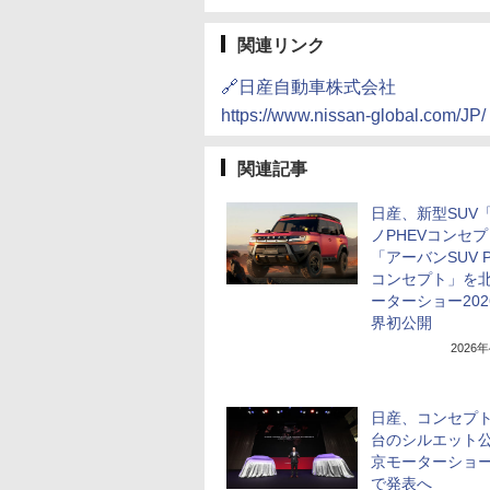
関連リンク
🔗日産自動車株式会社
https://www.nissan-global.com/JP/
関連記事
日産、新型SUV
ノPHEVコンセ
「アーバンSUV P
コンセプト」を
ーターショー202
界初公開
2026
日産、コンセプト
台のシルエット公
京モーターショー2
で発表へ