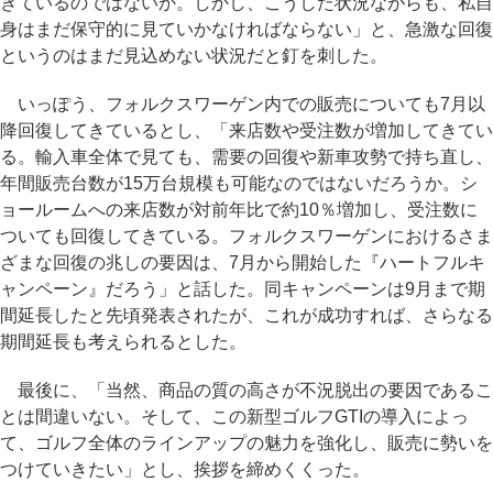
きているのではないか。しかし、こうした状況ながらも、私自
身はまだ保守的に見ていかなければならない」と、急激な回復
というのはまだ見込めない状況だと釘を刺した。
いっぽう、フォルクスワーゲン内での販売についても7月以
降回復してきているとし、「来店数や受注数が増加してきてい
る。輸入車全体で見ても、需要の回復や新車攻勢で持ち直し、
年間販売台数が15万台規模も可能なのではないだろうか。シ
ョールームへの来店数が対前年比で約10％増加し、受注数に
ついても回復してきている。フォルクスワーゲンにおけるさま
ざまな回復の兆しの要因は、7月から開始した『ハートフルキ
ャンペーン』だろう」と話した。同キャンペーンは9月まで期
間延長したと先頃発表されたが、これが成功すれば、さらなる
期間延長も考えられるとした。
最後に、「当然、商品の質の高さが不況脱出の要因であるこ
とは間違いない。そして、この新型ゴルフGTIの導入によっ
て、ゴルフ全体のラインアップの魅力を強化し、販売に勢いを
つけていきたい」とし、挨拶を締めくくった。