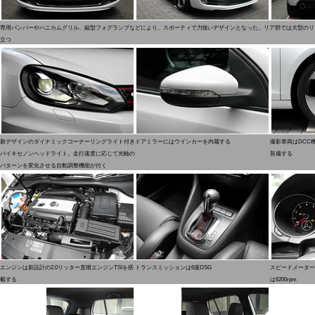
専用バンパーやハニカムグリル、縦型フォグランプなどにより、スポーティで力強いデザインとなった。リア部では大型のリ
立つ
新デザインのダイナミックコーナーリングライト付き
ドアミラーにはウインカーを内蔵する
撮影車両はDCC
バイキセノンヘッドライト。走行速度に応じて光軸の
装備する
パターンを変化させる自動調整機能が付く
エンジンは新設計の2.0リッター直噴エンジンTSIを搭
トランスミッションは6速DSG
スピードメーターは
載する
は6200rpm