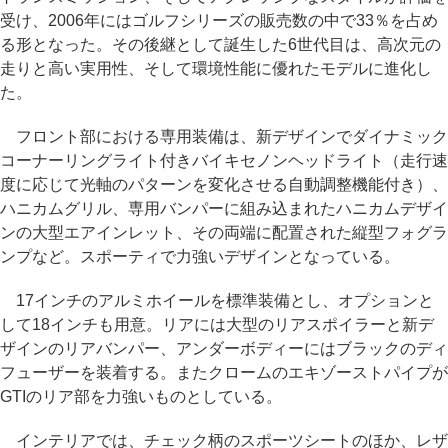
受け、2006年にはゴルフシリーズの販売数の中で33％を占め
る形となった。その後継として誕生した6世代目は、高次元の
走りと高い実用性、そして環境性能に優れたモデルに進化し
た。
フロント部における専用装備は、新デザインでダイナミック
コーナーリングライト付きバイキセノンヘッドライト（走行速
度に応じて光軸のパターンを変化させる自動調整機能付き）、
ハニカムグリル、専用バンパーに組み込まれたハニカムデザイ
ンの大型エアインレット、その両端に配置された縦型フォグラ
ンプなど。スポーティで力強いデザインとなっている。
17インチのアルミホイールを標準装備とし、オプションと
して18インチも用意。リアには大型のリアスポイラーと新デ
ザインのリアバンパー、アンダーボディーにはブラックのディ
フューザーを装着する。またクロームのエキゾーストパイプが
GTIのリア部を力強いものとしている。
インテリアでは、チェック柄のスポーツシートのほか、レザ