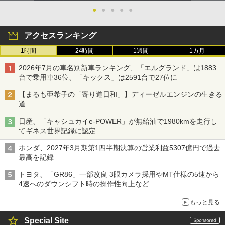
●
●
●
●
●
アクセスランキング
1時間
24時間
1週間
1カ月
2026年7月の車名別新車ランキング、「エルグランド」は1883
台で乗用車36位、「キックス」は2591台で27位に
【まるも亜希子の「寄り道日和」】ディーゼルエンジンの生きる
道
日産、「キャシュカイe-POWER」が無給油で1980kmを走行し
てギネス世界記録に認定
ホンダ、2027年3月期第1四半期決算の営業利益5307億円で過去
最高を記録
トヨタ、「GR86」一部改良 3眼カメラ採用やMT仕様の5速から
4速へのダウンシフト時の操作性向上など
もっと見る
Special Site