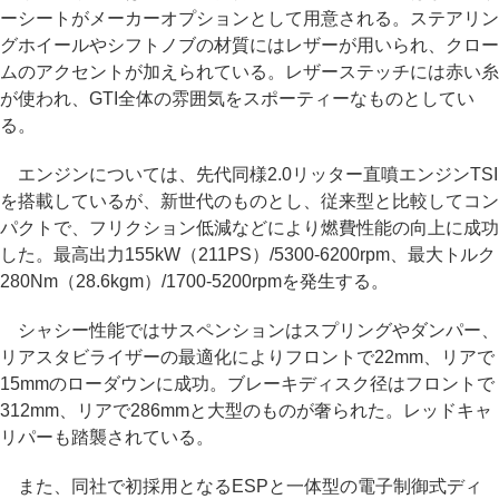
ーシートがメーカーオプションとして用意される。ステアリン
グホイールやシフトノブの材質にはレザーが用いられ、クロー
ムのアクセントが加えられている。レザーステッチには赤い糸
が使われ、GTI全体の雰囲気をスポーティーなものとしてい
る。
エンジンについては、先代同様2.0リッター直噴エンジンTSI
を搭載しているが、新世代のものとし、従来型と比較してコン
パクトで、フリクション低減などにより燃費性能の向上に成功
した。最高出力155kW（211PS）/5300-6200rpm、最大トルク
280Nm（28.6kgm）/1700-5200rpmを発生する。
シャシー性能ではサスペンションはスプリングやダンパー、
リアスタビライザーの最適化によりフロントで22mm、リアで
15mmのローダウンに成功。ブレーキディスク径はフロントで
312mm、リアで286mmと大型のものが奢られた。レッドキャ
リパーも踏襲されている。
また、同社で初採用となるESPと一体型の電子制御式ディ