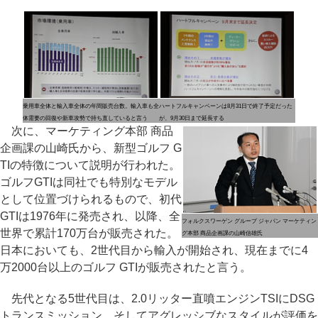
乗用車全体と輸入車全体の年間販売台数。輸入車も全
ハートフルキャンペーンは8月31日で終了予定だった
体需要の回復や新車攻勢で持ち直していると言う
が、9月30日まで延長する
次に、マーケティング本部 商品
企画課の山崎氏から、新型ゴルフ G
TIの特徴について説明が行われた。
ゴルフGTIは同社でも特別なモデル
として位置づけられるもので、初代
GTIは1976年に発売され、以降、全
フォルクスワーゲン グループ ジャパン マーケティン
世界で累計170万台が販売された。
グ本部 商品企画課の山崎信雄氏
日本においても、2世代目から輸入が開始され、現在までに4
万2000台以上のゴルフ GTIが販売されたと言う。
先代となる5世代目は、2.0リッター直噴エンジンTSIにDSG
トランスミッション、そしてアグレッシブなスタイルが評価を