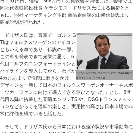
日：9月5日、価格：366万円）の発表会を開催した。会場では
同社代表取締役社長 ゲラシモス・ドリザス氏による挨拶とと
もに、同社マーケティング本部 商品企画課の山崎信雄氏より
商品説明が行われた。
ドリザス氏は、冒頭で「ゴルフ G
TIはフォルクスワーゲンのアイコン
ともいえる車であり、伝説の一部。
この車を発表できて光栄に思う。6
代目ゴルフのコンフォートラインと
ハイラインを導入してから、わずか
フォルクスワーゲン グループ ジャパン代表取締役社
4カ月あまりで性能に磨きをかけ、
長 ゲラシモス・ドリザス氏
デザインを一新して日本のフォルクスワーゲンオーナーやスポ
ーツカーファンに向けて導入できる運びとなった」とし、5世
代目以降に搭載した直噴エンジンTSIや、DSGトランスミッシ
ョンなどからくる運転の楽しさ、実用性の高さは日本市場で非
常に評価を得ていると話した。
そして、ドリザス氏から日本における経済状況や市場動向に