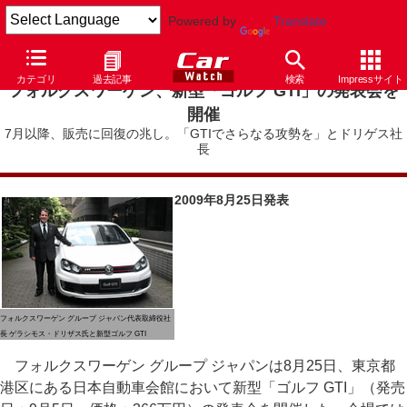
Powered by
Translate
カテゴリ
過去記事
検索
Impressサイト
フォルクスワーゲン、新型「ゴルフ GTI」の発表会を
開催
7月以降、販売に回復の兆し。「GTIでさらなる攻勢を」とドリゲス社
長
2009年8月25日発表
フォルクスワーゲン グループ ジャパン代表取締役社
長 ゲラシモス・ドリザス氏と新型ゴルフ GTI
フォルクスワーゲン グループ ジャパンは8月25日、東京都
港区にある日本自動車会館において新型「ゴルフ GTI」（発売