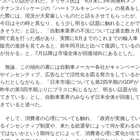
ついての話がされた。ドリザス氏は「6月末に3年間無料メン
テナンスパッケージの『ハートフルキャンペーン』の発表をし
た際には、現況が大変厳しいものだと話をさせてもらったが、
今日はその時と異なり、もう少し明るい話題に触れることがで
きそうだ」と話し、「自動車業界の不況については過去数カ月
間で底を打った感があり、実際に8月までのこれまでの輸入車
販売の進捗を見てみると、前年同月比と比べて復調しているの
が分かる」と、7月以降は市場全体が回復傾向にあるとした。
無論、この傾向の裏には自動車メーカー各社がキャンペーン
やインセンティブ、広告などで活性化を図る努力をしているか
らだとしながらも、「日本市場についても第2四半期のGDPが
昨年の第3四半期ぶりにプラスに転じるなど、明るい話題が出
てきている」とし、自動車業界のみならず日本全体が回復して
きていると述べた。
そして、消費者の心理についても触れ、「政府が実施してい
るインセンティブ制度や、来たる総選挙によって何か変わるの
ではないかという期待などによって、消費者心理に変化が出て