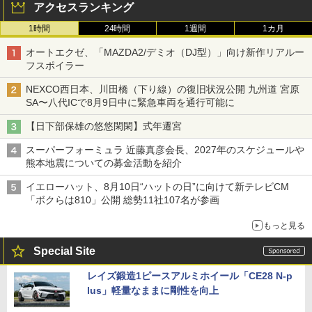
アクセスランキング
1時間
24時間
1週間
1カ月
オートエクゼ、「MAZDA2/デミオ（DJ型）」向け新作リアルー
フスポイラー
NEXCO西日本、川田橋（下り線）の復旧状況公開 九州道 宮原
SA〜八代ICで8月9日中に緊急車両を通行可能に
【日下部保雄の悠悠閑閑】式年遷宮
スーパーフォーミュラ 近藤真彦会長、2027年のスケジュールや
熊本地震についての募金活動を紹介
イエローハット、8月10日“ハットの日”に向けて新テレビCM
「ボクらは810」公開 総勢11社107名が参画
もっと見る
Special Site
レイズ鍛造1ピースアルミホイール「CE28 N-p
lus」軽量なままに剛性を向上