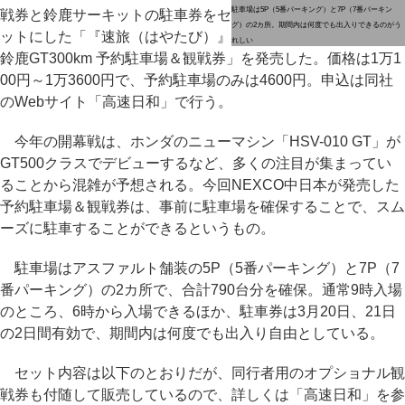
駐車場は5P（5番パーキング）と7P（7番パーキン
戦券と鈴鹿サーキットの駐車券をセ
グ）の2カ所。期間内は何度でも出入りできるのがう
ットにした「『速旅（はやたび）』
れしい
鈴鹿GT300km 予約駐車場＆観戦券」を発売した。価格は1万1
00円～1万3600円で、予約駐車場のみは4600円。申込は同社
のWebサイト「高速日和」で行う。
今年の開幕戦は、ホンダのニューマシン「HSV-010 GT」が
GT500クラスでデビューするなど、多くの注目が集まってい
ることから混雑が予想される。今回NEXCO中日本が発売した
予約駐車場＆観戦券は、事前に駐車場を確保することで、スム
ーズに駐車することができるというもの。
駐車場はアスファルト舗装の5P（5番パーキング）と7P（7
番パーキング）の2カ所で、合計790台分を確保。通常9時入場
のところ、6時から入場できるほか、駐車券は3月20日、21日
の2日間有効で、期間内は何度でも出入り自由としている。
セット内容は以下のとおりだが、同行者用のオプショナル観
戦券も付随して販売しているので、詳しくは「高速日和」を参