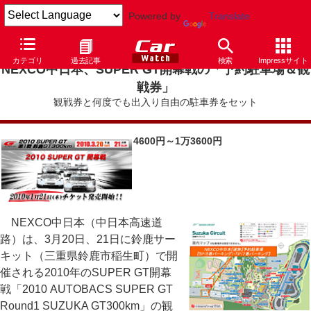
Powered by
Translate
カテゴリ
過去記事
検索
Impressサイト
NEXCO中日本、SUPER GT開幕戦の「予約駐車場＆観
戦券」
観戦券と何度でも出入り自由の駐車券をセット
4600円～1万3600円
NEXCO中日本（中日本高速道
路）は、3月20日、21日に鈴鹿サー
キット（三重県鈴鹿市稲生町）で開
催される2010年のSUPER GT開幕
戦「2010 AUTOBACS SUPER GT
Round1 SUZUKA GT300km」の観