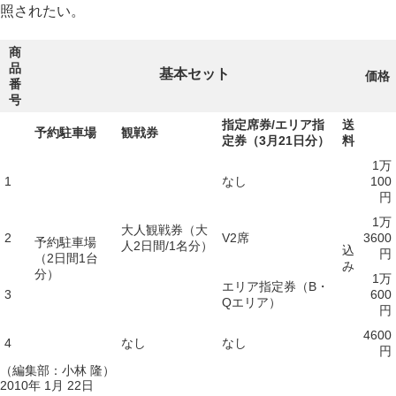
照されたい。
商
品
基本セット
価格
番
号
指定席券/エリア指
送
予約駐車場
観戦券
定券（3月21日分）
料
1万
1
なし
100
円
1万
大人観戦券（大
2
V2席
3600
予約駐車場
人2日間/1名分）
込
円
（2日間1台
み
分）
1万
エリア指定券（B・
3
600
Qエリア）
円
4600
4
なし
なし
円
（編集部：小林 隆）
2010年 1月 22日