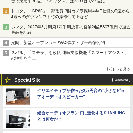
台で乗用車36位、「キックス」は2591台で27位に
トヨタ、「GR86」一部改良 3眼カメラ採用やMT仕様の5速から
4速へのダウンシフト時の操作性向上など
ホンダ、2027年3月期第1四半期決算の営業利益5307億円で過去
最高を記録
光岡、新型オープンカーの第3弾ティザー画像公開
スバル、「ステラ」を改良 運転支援機能「スマートアシスト」
の性能を向上
もっと見る
Special Site
クリエイティブが作った2万円台の“小さなピュ
アオーディオスピーカー”
総合オーディオブランドに進化するSHANLING
とは何者か？