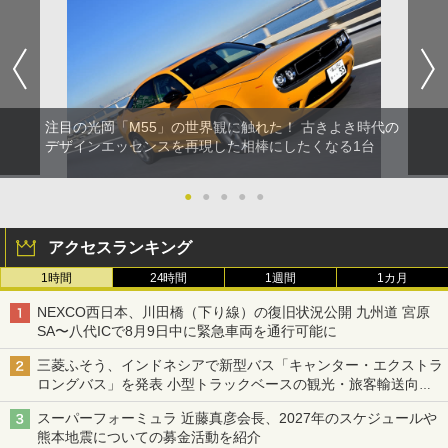
注目の光岡「M55」の世界観に触れた！ 古きよき時代の
デザインエッセンスを再現した相棒にしたくなる1台
●
●
●
●
●
アクセスランキング
1時間
24時間
1週間
1カ月
NEXCO西日本、川田橋（下り線）の復旧状況公開 九州道 宮原
SA〜八代ICで8月9日中に緊急車両を通行可能に
三菱ふそう、インドネシアで新型バス「キャンター・エクストラ
ロングバス」を発表 小型トラックベースの観光・旅客輸送向け
バス
スーパーフォーミュラ 近藤真彦会長、2027年のスケジュールや
熊本地震についての募金活動を紹介