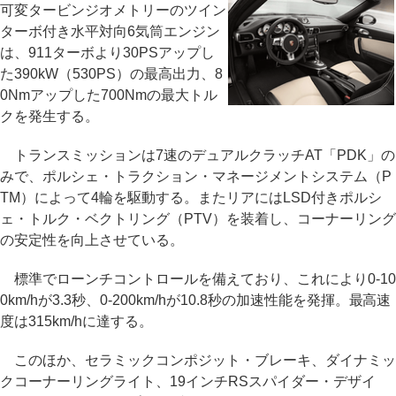
可変タービンジオメトリーのツイン
ターボ付き水平対向6気筒エンジン
は、911ターボより30PSアップし
た390kW（530PS）の最高出力、8
0Nmアップした700Nmの最大トル
クを発生する。
トランスミッションは7速のデュアルクラッチAT「PDK」の
みで、ポルシェ・トラクション・マネージメントシステム（P
TM）によって4輪を駆動する。またリアにはLSD付きポルシ
ェ・トルク・ベクトリング（PTV）を装着し、コーナーリング
の安定性を向上させている。
標準でローンチコントロールを備えており、これにより0-10
0km/hが3.3秒、0-200km/hが10.8秒の加速性能を発揮。最高速
度は315km/hに達する。
このほか、セラミックコンポジット・ブレーキ、ダイナミッ
クコーナーリングライト、19インチRSスパイダー・デザイ