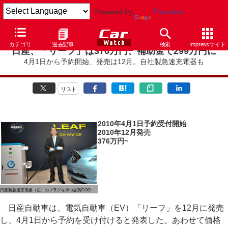
Powered by
Translate
カテゴリ
過去記事
検索
Impressサイト
日産、「リーフ」は376万円、補助金で299万円に
4月1日から予約開始、発売は12月。自社製急速充電器も
リスト
2010年4月1日予約受付開始
2010年12月発売
376万円~
日産製急速充電器（左）のプラグを持つ志賀COO
日産自動車は、電気自動車（EV）「リーフ」を12月に発売
し、4月1日から予約を受け付けると発表した。あわせて価格