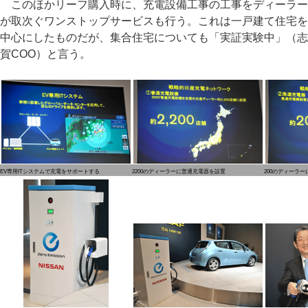
このほかリーフ購入時に、充電設備工事の工事をディーラー
が取次ぐワンストップサービスも行う。これは一戸建て住宅を
中心にしたものだが、集合住宅についても「実証実験中」（志
賀COO）と言う。
EV専用ITシステムで充電をサポートする
2200のディーラーに普通充電器を設置
200のディーラ