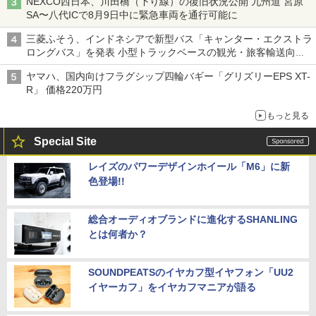
NEXCO西日本、川田橋（下り線）の復旧状況公開 九州道 宮原
SA〜八代ICで8月9日中に緊急車両を通行可能に
三菱ふそう、インドネシアで新型バス「キャンター・エクストラ
ロングバス」を発表 小型トラックベースの観光・旅客輸送向け
バス
ヤマハ、国内向けフラグシップ四輪バギー「グリズリーEPS XT-
R」 価格220万円
もっと見る
Special Site
レイズのパワーデザインホイール「M6」に新
色登場!!
総合オーディオブランドに進化するSHANLING
とは何者か？
SOUNDPEATSのイヤカフ型イヤフォン「UU2
イヤーカフ」をイヤカフマニアが語る