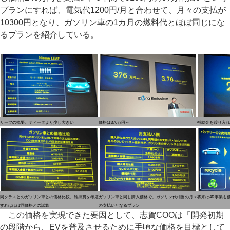
プランにすれば、電気代1200円/月と合わせて、月々の支払が
10300円となり、ガソリン車の1カ月の燃料代とほぼ同じにな
るプランを紹介している。
リーフの概要。ティーダより少し大きい
価格は376万円～
補助金を繰り入れ
同クラスとのガソリン車との価格比較。維持費を考慮
ガソリン車と同じ購入価格で、ガソリン代相当の月々
将来は4R事業も
すればほぼ同価格との試算
の支払いとなるプラン
この価格を実現できた要因として、志賀COOは「開発初期
の段階から、EVを普及させるために手頃な価格を目標として