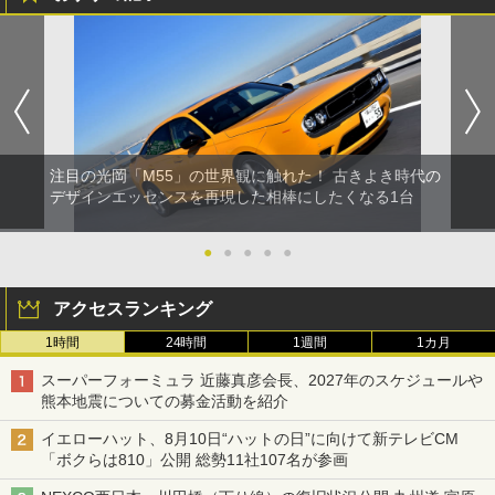
注目の光岡「M55」の世界観に触れた！ 古きよき時代の
デザインエッセンスを再現した相棒にしたくなる1台
●
●
●
●
●
アクセスランキング
1時間
24時間
1週間
1カ月
スーパーフォーミュラ 近藤真彦会長、2027年のスケジュールや
熊本地震についての募金活動を紹介
イエローハット、8月10日“ハットの日”に向けて新テレビCM
「ボクらは810」公開 総勢11社107名が参画