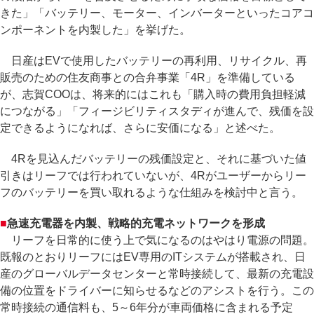
きた」「バッテリー、モーター、インバーターといったコアコ
ンポーネントを内製した」を挙げた。
日産はEVで使用したバッテリーの再利用、リサイクル、再
販売のための住友商事との合弁事業「4R」を準備している
が、志賀COOは、将来的にはこれも「購入時の費用負担軽減
につながる」「フィージビリティスタディが進んで、残価を設
定できるようになれば、さらに安価になる」と述べた。
4Rを見込んだバッテリーの残価設定と、それに基づいた値
引きはリーフでは行われていないが、4Rがユーザーからリー
フのバッテリーを買い取れるような仕組みを検討中と言う。
■
急速充電器を内製、戦略的充電ネットワークを形成
リーフを日常的に使う上で気になるのはやはり電源の問題。
既報のとおりリーフにはEV専用のITシステムが搭載され、日
産のグローバルデータセンターと常時接続して、最新の充電設
備の位置をドライバーに知らせるなどのアシストを行う。この
常時接続の通信料も、5～6年分が車両価格に含まれる予定