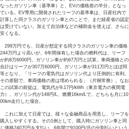
なったガソリン車（基準車）と、EVの価格差の半分」となっ
ている。EV専用に開発されたリーフの基準車は、日産社内で
計算した同クラスのガソリン車とのことで、まだ経産省の認定
は受けていない。加えて自治体などの補助金を使えば、さらに
安くなる。
299万円でも、日産が想定する同クラスのガソリン車の価格
244万円より高いが、6年間保有した場合の燃料代は、リーフ
が約8万6000円、ガソリン車が約67万円と試算。車両価格との
合計はリーフが307万6000円、ガソリン車が311万円とほぼ同
等となり、「リーフの電気代はガソリン代より圧倒的に有利。
その差額で、車両価格の差は埋められる」（片桐常務）。なお
この試算の前提は、電気代が9.17円/kWh（東京電力の夜間電
力）、ガソリン代が148円/L、燃費16km/Lで、どちらも月に10
00km走行した場合。
これに加えて日産では、様々な金融商品を用意し、リーフを
購入しやすくする。その1例として、購入時にガソリン車と同
じ価格240万円を支払い、6年間で9100円/月の分割払いという