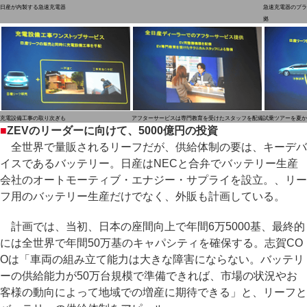
日産が内製する急速充電器
急速充電器のプラ
拠
充電設備工事の取り次ぎも
アフターサービスは専門教育を受けたスタッフを配備
試乗ツアーを夏か
■
ZEVのリーダーに向けて、5000億円の投資
全世界で量販されるリーフだが、供給体制の要は、キーデバ
イスであるバッテリー。日産はNECと合弁でバッテリー生産
会社のオートモーティブ・エナジー・サプライを設立。、リー
フ用のバッテリー生産だけでなく、外販も計画している。
計画では、当初、日本の座間向上で年間6万5000基、最終的
には全世界で年間50万基のキャパシティを確保する。志賀CO
Oは「車両の組み立て能力は大きな障害にならない。バッテリ
ーの供給能力が50万台規模で準備できれば、市場の状況やお
客様の動向によって地域での増産に期待できる」と、リーフと