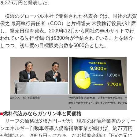
を376万円と発表した。
横浜のグローバル本社で開催された発表会では、同社の志賀
俊之 最高執行責任者（COO）と片桐隆夫 常務執行役員が出席
し、発売日程を発表。2009年12月から同社のWebサイトで行
われている先行登録では9300台が予約されていることを紹介
しつつ、初年度の目標販売台数を6000台とした。
志賀COO（左）と片桐常務
Web先行登録では9300台。大半を一般客が占める。一
般客を年齢別で見ると、最も多いのが40代、次いで50
代
■
燃料代込みならガソリン車と同価格
リーフの価格は376万円～だが、現在の経済産業省のクリー
ンエネルギー自動車等導入促進補助事業が続けば、約77万円
が補助され、299万円～になる。なお補助金額は「EVの元に