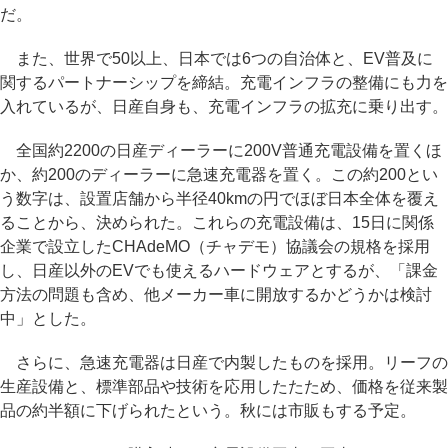
だ。
また、世界で50以上、日本では6つの自治体と、EV普及に
関するパートナーシップを締結。充電インフラの整備にも力を
入れているが、日産自身も、充電インフラの拡充に乗り出す。
全国約2200の日産ディーラーに200V普通充電設備を置くほ
か、約200のディーラーに急速充電器を置く。この約200とい
う数字は、設置店舗から半径40kmの円でほぼ日本全体を覆え
ることから、決められた。これらの充電設備は、15日に関係
企業で設立したCHAdeMO（チャデモ）協議会の規格を採用
し、日産以外のEVでも使えるハードウェアとするが、「課金
方法の問題も含め、他メーカー車に開放するかどうかは検討
中」とした。
さらに、急速充電器は日産で内製したものを採用。リーフの
生産設備と、標準部品や技術を応用したたため、価格を従来製
品の約半額に下げられたという。秋には市販もする予定。