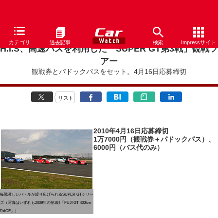
カテゴリ
過去記事
検索
Impressサイト
H.I.S、高速バスを利用した「SUPER GT第3戦」観戦ツ
アー
観戦券とパドックパスをセット。4月16日応募締切
リスト
2010年4月16日応募締切
1万7000円（観戦券＋パドックパス）、
6000円（バス代のみ）
毎戦激しいバトルが繰り広げられるSUPER GTシリー
ズ（写真はいずれも2009年の第3戦「FUJI GT 400km
RACE」）