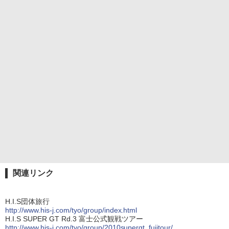
関連リンク
H.I.S団体旅行
http://www.his-j.com/tyo/group/index.html
H.I.S SUPER GT Rd.3 富士公式観戦ツアー
http://www.his-j.com/tyo/group/2010supergt_fujitour/