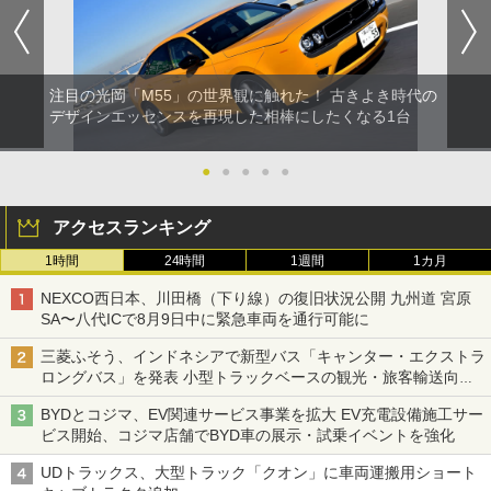
注目の光岡「M55」の世界観に触れた！ 古きよき時代の
デザインエッセンスを再現した相棒にしたくなる1台
●
●
●
●
●
アクセスランキング
1時間
24時間
1週間
1カ月
NEXCO西日本、川田橋（下り線）の復旧状況公開 九州道 宮原
SA〜八代ICで8月9日中に緊急車両を通行可能に
三菱ふそう、インドネシアで新型バス「キャンター・エクストラ
ロングバス」を発表 小型トラックベースの観光・旅客輸送向け
バス
BYDとコジマ、EV関連サービス事業を拡大 EV充電設備施工サー
ビス開始、コジマ店舗でBYD車の展示・試乗イベントを強化
UDトラックス、大型トラック「クオン」に車両運搬用ショート