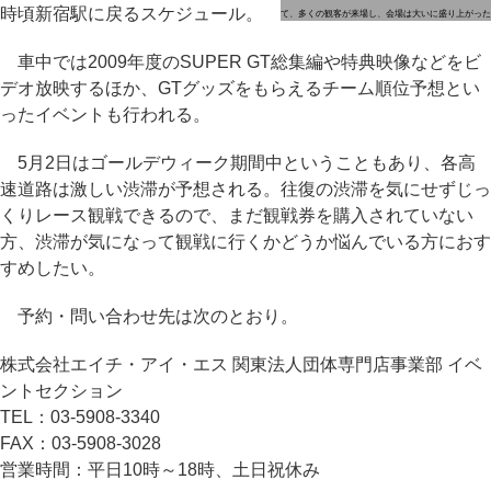
時頃新宿駅に戻るスケジュール。
て、多くの観客が来場し、会場は大いに盛り上がった
車中では2009年度のSUPER GT総集編や特典映像などをビ
デオ放映するほか、GTグッズをもらえるチーム順位予想とい
ったイベントも行われる。
5月2日はゴールデウィーク期間中ということもあり、各高
速道路は激しい渋滞が予想される。往復の渋滞を気にせずじっ
くりレース観戦できるので、まだ観戦券を購入されていない
方、渋滞が気になって観戦に行くかどうか悩んでいる方におす
すめしたい。
予約・問い合わせ先は次のとおり。
株式会社エイチ・アイ・エス 関東法人団体専門店事業部 イベ
ントセクション
TEL：03-5908-3340
FAX：03-5908-3028
営業時間：平日10時～18時、土日祝休み