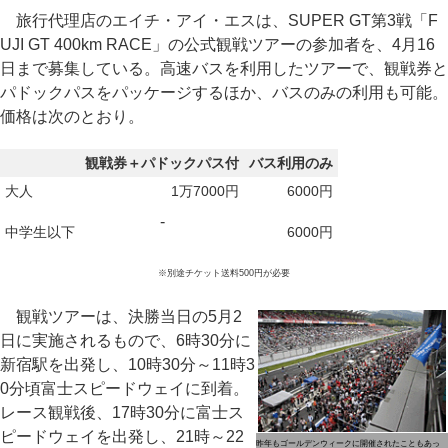
旅行代理店のエイチ・アイ・エスは、SUPER GT第3戦「F
UJI GT 400km RACE」の公式観戦ツアーの参加者を、4月16
日まで募集している。高速バスを利用したツアーで、観戦券と
パドックパスをパッケージするほか、バスのみの利用も可能。
価格は次のとおり。
観戦券＋パドックパス付
バス利用のみ
大人
1万7000円
6000円
-
中学生以下
6000円
※別途チケット送料500円が必要
観戦ツアーは、決勝当日の5月2
日に実施されるもので、6時30分に
新宿駅を出発し、10時30分～11時3
0分頃富士スピードウェイに到着。
レース観戦後、17時30分に富士ス
ピードウェイを出発し、21時～22
昨年もゴールデンウィークに開催されたこともあっ