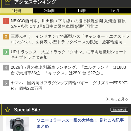
アクセスランキング
1時間
24時間
1週間
1カ月
NEXCO西日本、川田橋（下り線）の復旧状況公開 九州道 宮原
SA〜八代ICで8月9日中に緊急車両を通行可能に
三菱ふそう、インドネシアで新型バス「キャンター・エクストラ
ロングバス」を発表 小型トラックベースの観光・旅客輸送向け
バス
UDトラックス、大型トラック「クオン」に車両運搬用ショート
キャブトラクタ追加
2026年7月の車名別新車ランキング、「エルグランド」は1883
台で乗用車36位、「キックス」は2591台で27位に
ヤマハ、国内向けフラグシップ四輪バギー「グリズリーEPS XT-
R」 価格220万円
もっと見る
Special Site
ソニーミラーレス一眼の大特集！ 見どころ記事
まとめ