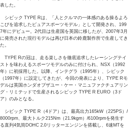
表した。
シビック TYPE Rは、「人とクルマの一体感のある操るよろ
こびを追求したピュアスポーツモデル」として開発され、199
7年にデビュー。2代目は生産国を英国に移したが、2007年3月
に発売された現行モデルは再び日本の鈴鹿製作所で生産してき
た。
TYPE Rの冠は、走る楽しさを徹底追求したレーシングテイ
ストを味わえるスポーツモデルのみに付けられ、NSX（1992
年）に初採用した。以降、インテグラ（1995年）、シビック
（1997年）に設定してきたが、今回の発表により、TYPE Rモ
デルは英国ホンダオブザユー・ケー・マニュファクチュアリン
グ・リミテッドで生産されるシビック TYPE R EURO（3ド
ア）のみとなる。
シビック TYPE R（4ドア）は、最高出力165kW（225PS）/
8000rpm、最大トルク215Nm（21.9kgm）/6100rpmを発生す
る直列4気筒DOHC 2.0リッターエンジンを搭載し、6速MTを