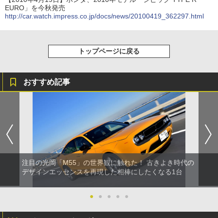
EURO」を今秋発売
http://car.watch.impress.co.jp/docs/news/20100419_362297.html
トップページに戻る
おすすめ記事
注目の光岡「M55」の世界観に触れた！ 古きよき時代の
デザインエッセンスを再現した相棒にしたくなる1台
●
●
●
●
●