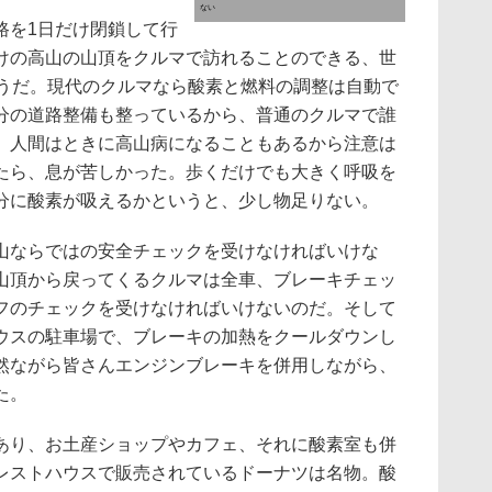
ない
を1日だけ閉鎖して行
けの高山の山頂をクルマで訪れることのできる、世
そうだ。現代のクルマなら酸素と燃料の調整は自動で
分の道路整備も整っているから、普通のクルマで誰
、人間はときに高山病になることもあるから注意は
たら、息が苦しかった。歩くだけでも大きく呼吸を
分に酸素が吸えるかというと、少し物足りない。
ならではの安全チェックを受けなければいけな
山頂から戻ってくるクルマは全車、ブレーキチェッ
フのチェックを受けなければいけないのだ。そして
ウスの駐車場で、ブレーキの加熱をクールダウンし
然ながら皆さんエンジンブレーキを併用しながら、
た。
り、お土産ショップやカフェ、それに酸素室も併
レストハウスで販売されているドーナツは名物。酸