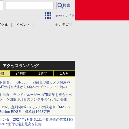
Impress サイト
全カテゴリ
イクル
イベント
アクセスランキング
時間
24時間
1週間
1カ月
トヨタ、「GR86」一部改良 3眼カメラ採用や
MT仕様の5速から4速へのダウンシフト時の操
作性向上など
トヨタ、ランドクルーザーの75周年を祝うイベ
ントを開催 161台のランクルと425名が参加
BMW、直列6気筒FRモデルの限定車「M2 CS
Edition EDGE」 価格は1663万円
ホンダ、2027年3月期第1四半期決算の営業利益
5307億円で過去最高を記録