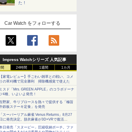
た！
Car Watch をフォローする
Impress Watchシリーズ 人気記事
時間
24時間
1週間
1カ月
【家電レビュー】手ごわい雑草との戦い、コメ
リの草刈機で完全勝利 掃除機感覚で使えた
ミスド「Mrs. GREEN APPLE」のコラボドーナ
ツ4種、いよいよ発売！
吉野家、牛リブロースを熱々で提供する「極旨
牛鉄板ステーキ定食」を発売
「スーパーリアル麻雀 Venus Returns」8月27
日に発売決定。脱衣麻雀が3D×VRで復活
発売から2週間は20%オフになるセールが実施
本日発売「スヌーピー」圧縮収納ポーチ。ファ