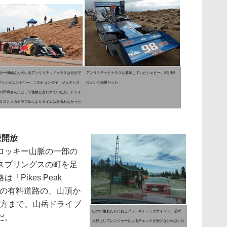
ター田嶋さんのいるアンリミテッドクラスは合計で
アンリミテッドクラスに参加していたシェビー。3台中2
マシンがエントリー。このヒュンダイ・ジェネシス
位という結果だった
の田嶋さんにとって強敵と言われていたが、ドライ
ミスとメカトラブルによりタイムは振るわなかった
般開放
ロッキー山脈の一部の
スプリングスの町を足
Pikes Peak
kmの有料道路の、山頂か
夕方まで、山岳ドライブ
山の中腹あたりにあるブレーキチェックポイント。必ず一
だ。
旦停止してレンジャーによるチェックを受けなければいけ