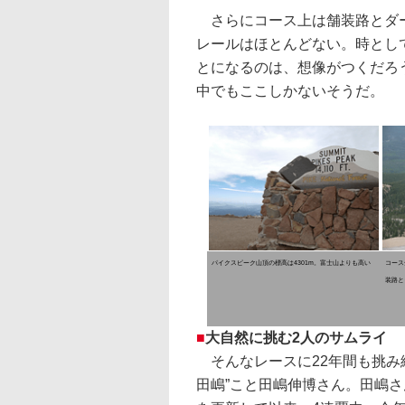
さらにコース上は舗装路とダー
レールはほとんどない。時とし
とになるのは、想像がつくだろ
中でもここしかないそうだ。
パイクスピーク山頂の標高は4301m。富士山よりも高い
コース
装路と
■
大自然に挑む2人のサムライ
そんなレースに22年間も挑み
田嶋”こと田嶋伸博さん。田嶋さ