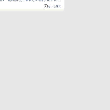
スナー閉めるだけで着替えや荷物がスリムにま
とまる
もっと見る