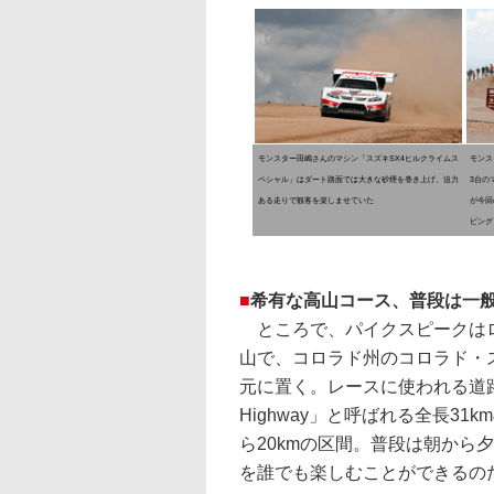
モンスター田嶋さんのマシン「スズキSX4ヒルクライムス
モンス
ペシャル」はダート路面では大きな砂煙を巻き上げ、迫力
3台の
ある走りで観客を楽しませていた
が今回
ビング
■
希有な高山コース、普段は一
ところで、パイクスピークは
山で、コロラド州のコロラド・
元に置く。レースに使われる道路は「
Highway」と呼ばれる全長31
ら20kmの区間。普段は朝から
を誰でも楽しむことができるの