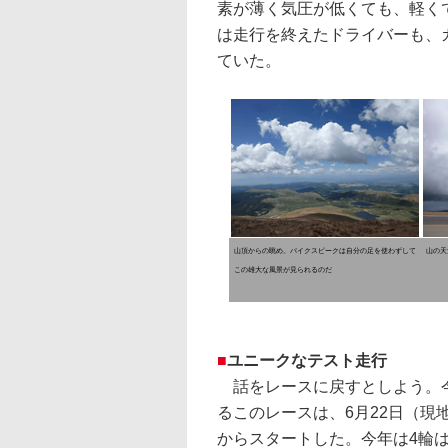
素が薄く気圧が低くても、軽く
は走行を終えたドライバーも、
ていた。
山頂からの眺め。パイクスピークは自分の足を使わずして
山の天
この雄大な風景が見られるのだ
■
ユニークなテスト走行
話をレースに戻すとしよう。今
るこのレースは、6月22日（現
からスタートした。今年は4輪は5