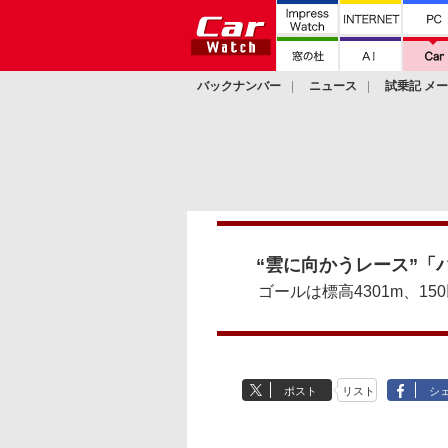
バックナンバー
ニュース
試乗記 メ
カスタム
“雲に向かうレース”「
ゴールは標高4301m、1
ポスト
リスト
シ