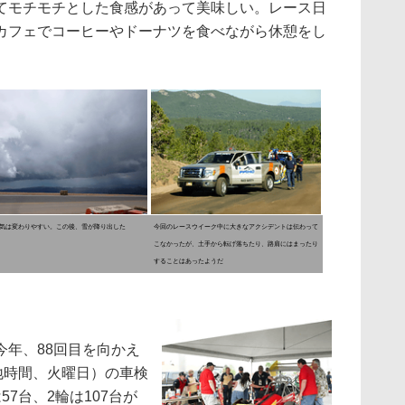
てモチモチとした食感があって美味しい。レース日
カフェでコーヒーやドーナツを食べながら休憩をし
気は変わりやすい。この後、雪が降り出した
今回のレースウイーク中に大きなアクシデントは伝わって
こなかったが、土手から転げ落ちたり、路肩にはまったり
することはあったようだ
年、88回目を向かえ
地時間、火曜日）の車検
7台、2輪は107台が