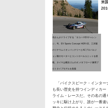
米
20
塙さんがドライブする「ヨコハマEVチャレン
ジ」号、EV Sports Concept HER-02。三洋製
のリチウムイオンバッテリーとACプロパルジ
ョン製のモーターとコントロールユニットを搭
載。タイヤは横浜ゴムのオン/オフロード兼用プ
ロトタイプモデルを装着
「パイクスピーク・インターナ
も長い歴史を持つインディカー・
ライム・レースだ。その名の通
ッキに駆け上がり、誰が一番速