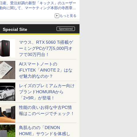
日産、受注好調の新型「キックス」のユーザー
動向に関して、マーケティング本部の寺西章氏
が解説
もっと見る
Special Site
マウス、RTX 5060 Ti搭載ゲ
ーミングPCが7万5,000円オ
フで30万円台！
AIスマートノートの
iFLYTEK「AINOTE 2」はな
ぜ魅力的なのか？
レイズのプレミアムカー向け
ブランドHOMURAから
「2×9R」が登場！
性能の良いお得な中古PC情
報はこのページでチェック！
鳥肌ものの「DENON
HOME」サウンドを体感し