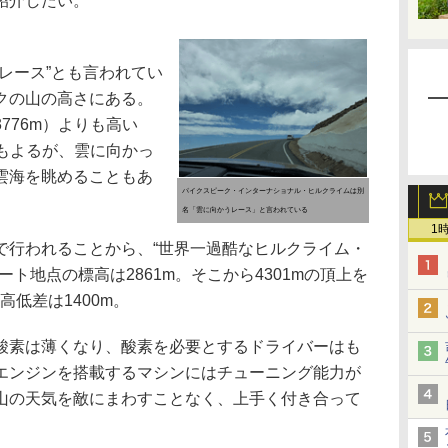
紹介したい。
レース”とも言われてい
クの山の高さにある。
776m）よりも高い
にもよるが、雲に向かっ
雲海を眺めることもあ
パイクスピーク・インターナショナル・ヒルクライムは別
名「雲に向かうレース」と言われている
1
行われることから、“世界一過酷なヒルクライム・
ト地点の標高は2861m。そこから4301mの頂上を
高低差は1400m。
素は薄くなり、酸素を必要とするドライバーはも
エンジンを搭載するマシンにはチューニング能力が
山の天気を敵にまわすことなく、上手く付き合って