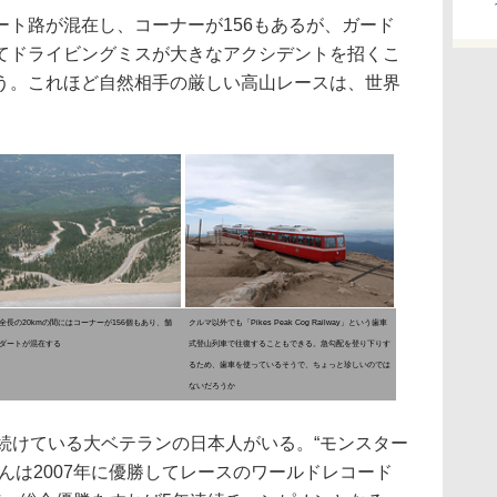
ト路が混在し、コーナーが156もあるが、ガード
てドライビングミスが大きなアクシデントを招くこ
う。これほど自然相手の厳しい高山レースは、世界
全長の20kmの間にはコーナーが156個もあり、舗
クルマ以外でも「Pikes Peak Cog Railway」という歯車
ダートが混在する
式登山列車で往復することもできる。急勾配を登り下りす
るため、歯車を使っているそうで、ちょっと珍しいのでは
ないだろうか
続けている大ベテランの日本人がいる。“モンスター
んは2007年に優勝してレースのワールドレコード