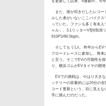
を更新して以来、4連覇中。今
また、彼が叩きだしたレコードタ
ルした者がいないここパイクス
っていた。ファンも多く有名人
ャル」。3.1リッターV型6気
910PS/90.5kgm。
そしてもう1人、昨年からEV
フロードレースに参加し、将来
と言う。そこでEVの可能性を
り、横浜ゴムがEVタイヤの開
EVでの挑戦は、やはり大きな
ッテリーの容量的には20分の全
コード更新という、目に見えな
手に挑んだのだった。