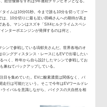
年、総合優勝をすれば5年連続チャンピオンとなる。
イムは10分01秒。今まで誰も10分を切ってゴー
では、10分切りに最も近い田嶋さんへの期待が高ま
である。マシンはスズキ「SX4ヒルクライムスペシ
筒ツインターボエンジンが発揮するのは何と、
マシンで参戦している塙郁夫さんだ。世界各地のオ
はロングディスタンス・レースにもEVで出場したい
探るべく、昨年から自ら設計したマシンで参戦してお
発も兼ねてバックアップしている。
注目を集めていた。EVに酸素濃度は関係なく、バ
開走行は可能だという。そこで今年はEVワールドレ
いライバルを意識しながら、パイクスの大自然を相