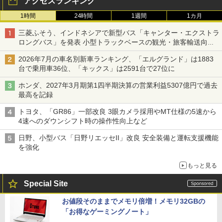
アクセスランキング
1時間
24時間
1週間
1カ月
三菱ふそう、インドネシアで新型バス「キャンター・エクストラ
ロングバス」を発表 小型トラックベースの観光・旅客輸送向け
バス
2026年7月の車名別新車ランキング、「エルグランド」は1883
台で乗用車36位、「キックス」は2591台で27位に
ホンダ、2027年3月期第1四半期決算の営業利益5307億円で過去
最高を記録
トヨタ、「GR86」一部改良 3眼カメラ採用やMT仕様の5速から
4速へのダウンシフト時の操作性向上など
日野、小型バス「日野リエッセII」改良 安全装備と運転支援機能
を強化
もっと見る
Special Site
お値段そのままでメモリ倍増！メモリ32GBの
「お得なゲーミングノート」