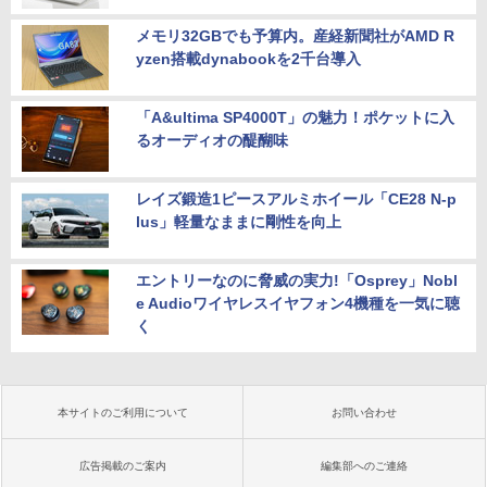
メモリ32GBでも予算内。産経新聞社がAMD R
yzen搭載dynabookを2千台導入
「A&ultima SP4000T」の魅力！ポケットに入
るオーディオの醍醐味
レイズ鍛造1ピースアルミホイール「CE28 N-p
lus」軽量なままに剛性を向上
エントリーなのに脅威の実力!「Osprey」Nobl
e Audioワイヤレスイヤフォン4機種を一気に聴
く
本サイトのご利用について
お問い合わせ
広告掲載のご案内
編集部へのご連絡