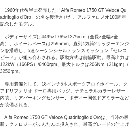
1960年代後半に発売した「Alfa Romeo 1750 GT Veloce Qu
adrifoglio d'Oro」の名を復活させた、アルファロメオ100周年
記念したモデル。
ボディーサイズは4495×1765×1375mm（全長×全幅×全
高）、ホイールベースは2595mm、直列4気筒2リッターエンジ
ンを搭載し、5速シーケンシャルトランスミッション「セレス
ピード」が組み合わされる。駆動方式は前輪駆動。最高出力は
122kW（166PS）/6400rpm、最大トルクは206Nm（21kgm）/
3250rpm。
専用装備として、18インチ5本スポークアロイホイール、ク
アドリフォリオ ドーロ専用バッジ、ナチュラルカラーレザー
内装、リアパーキングセンサー、ボディー同色ドアミラーなど
が装備される。
Alfa Romeo 1750 GT Veloce Quadrifoglio d'Oroは、当時の最
新テクノロジーがふんだんに投入され、最高グレードの仕上げ