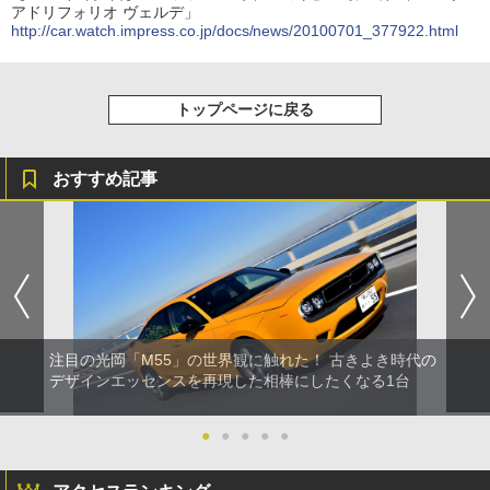
アドリフォリオ ヴェルデ」
http://car.watch.impress.co.jp/docs/news/20100701_377922.html
トップページに戻る
おすすめ記事
注目の光岡「M55」の世界観に触れた！ 古きよき時代の
デザインエッセンスを再現した相棒にしたくなる1台
●
●
●
●
●