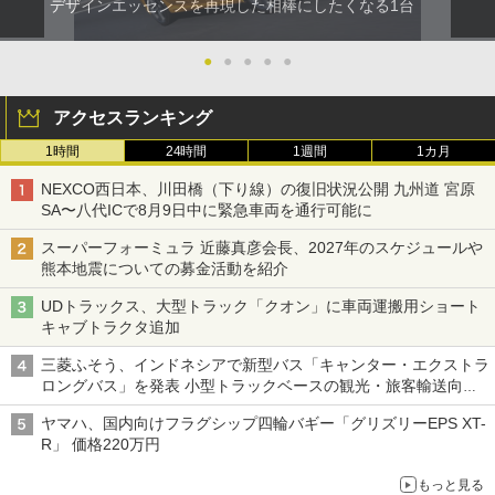
デザインエッセンスを再現した相棒にしたくなる1台
●
●
●
●
●
アクセスランキング
1時間
24時間
1週間
1カ月
NEXCO西日本、川田橋（下り線）の復旧状況公開 九州道 宮原
SA〜八代ICで8月9日中に緊急車両を通行可能に
スーパーフォーミュラ 近藤真彦会長、2027年のスケジュールや
熊本地震についての募金活動を紹介
UDトラックス、大型トラック「クオン」に車両運搬用ショート
キャブトラクタ追加
三菱ふそう、インドネシアで新型バス「キャンター・エクストラ
ロングバス」を発表 小型トラックベースの観光・旅客輸送向け
バス
ヤマハ、国内向けフラグシップ四輪バギー「グリズリーEPS XT-
R」 価格220万円
もっと見る