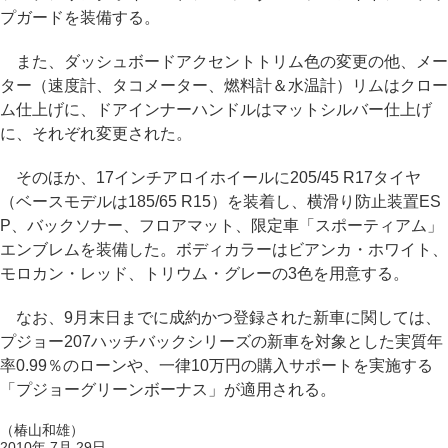
プガードを装備する。
また、ダッシュボードアクセントトリム色の変更の他、メー
ター（速度計、タコメーター、燃料計＆水温計）リムはクロー
ム仕上げに、ドアインナーハンドルはマットシルバー仕上げ
に、それぞれ変更された。
そのほか、17インチアロイホイールに205/45 R17タイヤ
（ベースモデルは185/65 R15）を装着し、横滑り防止装置ES
P、バックソナー、フロアマット、限定車「スポーティアム」
エンブレムを装備した。ボディカラーはビアンカ・ホワイト、
モロカン・レッド、トリウム・グレーの3色を用意する。
なお、9月末日までに成約かつ登録された新車に関しては、
プジョー207ハッチバックシリーズの新車を対象とした実質年
率0.99％のローンや、一律10万円の購入サポートを実施する
「プジョーグリーンボーナス」が適用される。
（椿山和雄）
2010年 7月 29日