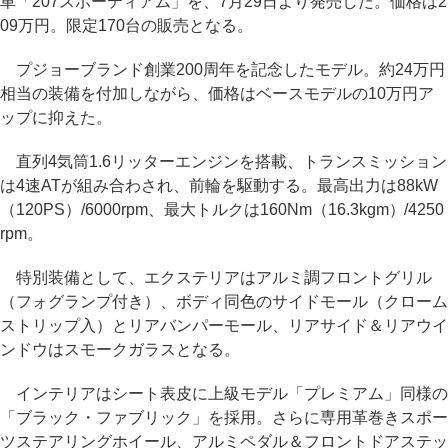
車「207スポーティアム」を、7月29日より発売した。価格は2
09万円。限定170台の販売となる。
プジョーブランド創業200周年を記念したモデル。約24万円
相当の装備を付加しながら、価格はベースモデルの10万円ア
ップに抑えた。
直列4気筒1.6リッターエンジンを搭載、トランスミッション
は4速ATが組み合わされ、前輪を駆動する。最高出力は88kW
（120PS）/6000rpm、最大トルクは160Nm（16.3kgm）/4250
rpm。
特別装備として、エクステリアはアルミ調フロントグリル
（フォグランプ付き）、ボディ同色のサイドモール（クローム
ストリップ入）とリアバンパーモール、リアサイド＆リアウイ
ンドウはスモークガラスとなる。
インテリアはシート表皮に上級モデル「プレミアム」同様の
「ブラック・ファブリック」を採用。さらに専用革巻きスポー
ツステアリングホイール、アルミペダル＆フロントドアステッ