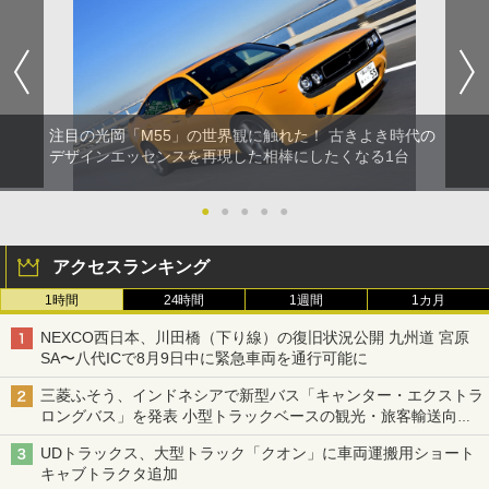
注目の光岡「M55」の世界観に触れた！ 古きよき時代の
デザインエッセンスを再現した相棒にしたくなる1台
●
●
●
●
●
アクセスランキング
1時間
24時間
1週間
1カ月
NEXCO西日本、川田橋（下り線）の復旧状況公開 九州道 宮原
SA〜八代ICで8月9日中に緊急車両を通行可能に
三菱ふそう、インドネシアで新型バス「キャンター・エクストラ
ロングバス」を発表 小型トラックベースの観光・旅客輸送向け
バス
UDトラックス、大型トラック「クオン」に車両運搬用ショート
キャブトラクタ追加