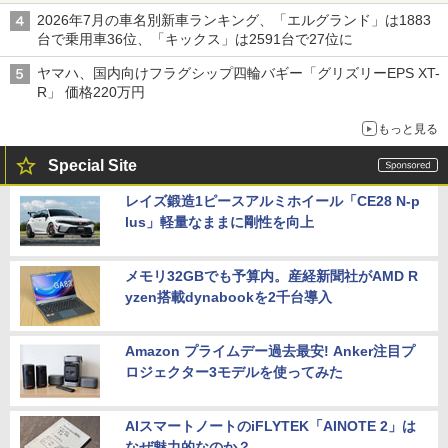
2026年7月の車名別新車ランキング、「エルグランド」は1883
台で乗用車36位、「キックス」は2591台で27位に
ヤマハ、国内向けフラグシップ四輪バギー「グリズリーEPS XT-
R」 価格220万円
もっと見る
Special Site
レイズ鍛造1ピースアルミホイール「CE28 N-p
lus」軽量なままに剛性を向上
メモリ32GBでも予算内。産経新聞社がAMD R
yzen搭載dynabookを2千台導入
Amazon プライムデー過去最安! Anker注目プ
ロジェクター3モデルを使ってみた
AIスマートノートのiFLYTEK「AINOTE 2」は
なぜ魅力的なのか？