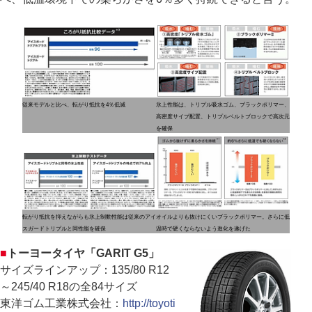
従来モデルと比べ、転がり抵抗を4％低減
氷上性能は、トリプル吸水ゴム、ブラックポリマー、
高密度サイプ配置、トリプルベルトブロックで高次元
を確保
転がり抵抗を抑えながらも氷上制動性能は従来のアイ
オイルよりも抜けにくいブラックポリマー。さらに低
スガードトリプルと同性能を確保
温時で硬くならないよう進化を遂げた
■
トーヨータイヤ「GARIT G5」
サイズラインアップ：135/80 R12
～245/40 R18の全84サイズ
東洋ゴム工業株式会社：
http://toyoti