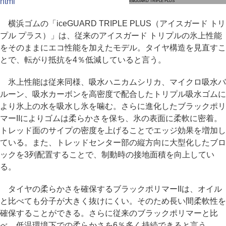
html
iceGUARD TRIPLE PLUS
横浜ゴムの「iceGUARD TRIPLE PLUS（アイスガード トリ
プル プラス）」は、従来のアイスガード トリプルの氷上性能
をそのままにエコ性能を加えたモデル。タイヤ構造を見直すこ
とで、転がり抵抗を4％低減していると言う。
氷上性能は従来同様、吸水ハニカムシリカ、マイクロ吸水バ
ルーン、吸水カーボンを高密度で配合したトリプル吸水ゴムに
より氷上の水を吸水し氷を噛む。さらに進化したブラックポリ
マーIIによりゴムは柔らかさを保ち、氷の表面に柔軟に密着。
トレッド面のサイプの密度を上げることでエッジ効果を増加し
ている。また、トレッドセンター部の縦方向に大型化したブロ
ックを3列配置することで、制動時の接地面積を向上してい
る。
タイヤの柔らかさを確保するブラックポリマーIIは、オイル
と比べても分子が大きく抜けにくい。そのため長い間柔軟性を
確保することができる。さらに従来のブラックポリマーと比
べ、低温環境下での柔らかさを6％多く持続できると言う。