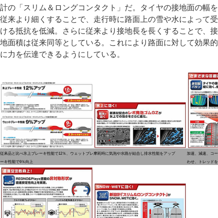
計の「スリム＆ロングコンタクト」だ。タイヤの接地面の幅を
従来より細くすることで、走行時に路面上の雪や水によって受
ける抵抗を低減。さらに従来より接地長を長くすることで、接
地面積は従来同等としている。これにより路面に対して効果的
に力を伝達できるようにしている。
従来品と比べ氷上ブレーキ性能で12％、ウェットブレ
摩耗時に気泡や水路が結合し排水性能をアップ
加速、減速、コー
ーキ性能で9％向上
わせ、トレッドを