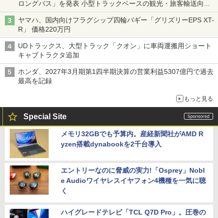
ロングバス」を発表 小型トラックベースの観光・旅客輸送向け
バス
ヤマハ、国内向けフラグシップ四輪バギー「グリズリーEPS XT-
R」 価格220万円
UDトラックス、大型トラック「クオン」に車両運搬用ショート
キャブトラクタ追加
ホンダ、2027年3月期第1四半期決算の営業利益5307億円で過去
最高を記録
もっと見る
Special Site
メモリ32GBでも予算内。産経新聞社がAMD R
yzen搭載dynabookを2千台導入
エントリーなのに脅威の実力!「Osprey」Nobl
e Audioワイヤレスイヤフォン4機種を一気に聴
く
ハイグレードテレビ「TCL Q7D Pro」。圧巻の