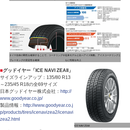
タイヤ自体の剛性を確保することで、コーナリングや
従来モデルと比べアイス制動、アイスコーナリングと
ブレーキングの安定性を確保
もに性能を向上
■
グッドイヤー「ICE NAVI ZEAII」
サイズラインアップ：135/80 R13
～235/45 R18の全69サイズ
日本グッドイヤー株式会社：
http://
www.goodyear.co.jp/
製品情報：
http://www.goodyear.co.j
p/products/tires/icenavizea2/icenavi
zea2.html
ICE NAVI ZEAII