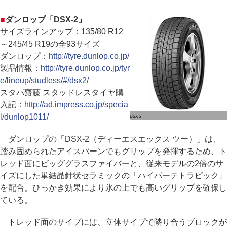
■
ダンロップ「DSX-2」
サイズラインアップ：135/80 R12
～245/45 R19の全93サイズ
ダンロップ：
http://tyre.dunlop.co.jp/
製品情報：
http://tyre.dunlop.co.jp/tyr
e/lineup/studless/#/dsx2/
スタパ齋藤 スタッドレスタイヤ購
入記：
http://ad.impress.co.jp/specia
l/dunlop1011/
DSX-2
ダンロップの「DSX-2（ディーエスエックス ツー）」は、
踏み固められたアイスバーンでもグリップを発揮するため、ト
レッド面にビッググラスファイバーと、従来モデルの2倍のサ
イズにした単結晶針状セラミックの「ハイパーテトラピック」
を配合。ひっかき効果により氷の上でも高いグリップを確保し
ている。
トレッド面のサイプには、立体サイプで隣り合うブロックが