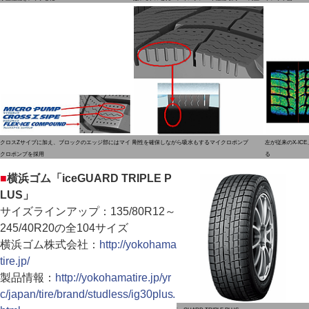
クロスZサイプに加え、ブロックのエッジ部にはマイ
剛性を確保しながら吸水もするマイクロポンプ
左が従来のX-IC
クロポンプを採用
る
■
横浜ゴム「iceGUARD TRIPLE P
LUS」
サイズラインアップ：135/80R12～
245/40R20の全104サイズ
横浜ゴム株式会社：
http://yokohama
tire.jp/
製品情報：
http://yokohamatire.jp/yr
c/japan/tire/brand/studless/ig30plus.