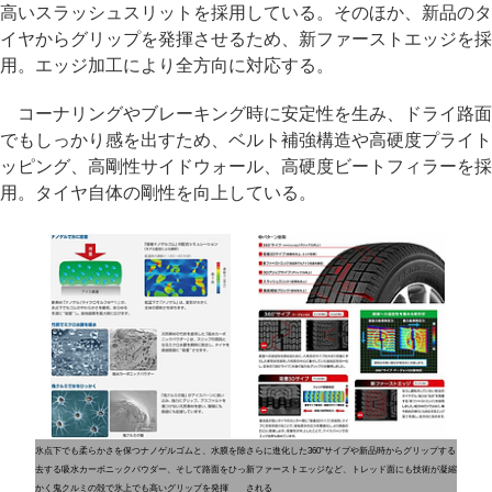
高いスラッシュスリットを採用している。そのほか、新品のタ
イヤからグリップを発揮させるため、新ファーストエッジを採
用。エッジ加工により全方向に対応する。
コーナリングやブレーキング時に安定性を生み、ドライ路面
でもしっかり感を出すため、ベルト補強構造や高硬度プライト
ッピング、高剛性サイドウォール、高硬度ビートフィラーを採
用。タイヤ自体の剛性を向上している。
氷点下でも柔らかさを保つナノゲルゴムと、水膜を除
さらに進化した360°サイプや新品時からグリップする
去する吸水カーボニックパウダー、そして路面をひっ
新ファーストエッジなど、トレッド面にも技術が凝縮
かく鬼クルミの殻で氷上でも高いグリップを発揮
される