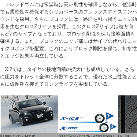
トレッドゴムには常温時は高い剛性を確保しながら、低温時
でも柔軟性を確保するシリカベースのフレックスアイスコンパ
ウンドを採用。さらにブロックには、路面を引っ掻くエッジ効
果を生むクロスZサイプを採用。このクロスZサイプは縦方向
もZ型のサイプとなっており、ブロック剛性を保ち接地面積を
確保する。また、ブロックのエッジ部にはサイプの代わりにマ
イクロポンプを配置。これによりブロック剛性を保ち、排水性
とエッジ効果を両立している。
XI2では、タイヤの接地面積の拡大にも成功している。さら
に圧力をトレッド全体に分散することで、優れた氷上性能とと
もに偏摩耗を抑えてロングライフを実現している。
氷上性能をアップしたX-ICE XI2
従来モデルと比べアイスブレーキ性能で約15％向上
トレッド面