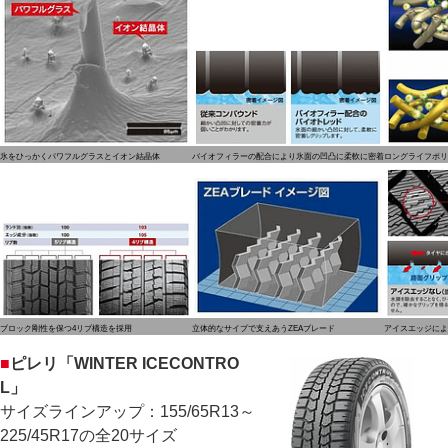
氷をひっかくパワフルグラスとイオン結晶体
バイオフィラーの配合により氷面の凹凸に柔軟に密着
ロングライフポリ
ブロック剛性を保つ4リブ構造を採用
立体的なサイプで支えあうZEAブレード
アイスエッジによ
■
ピレリ「WINTER ICECONTRO
L」
サイズラインアップ：155/65R13～
225/45R17の全20サイズ