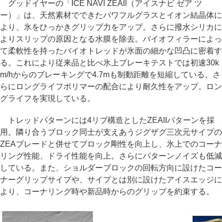
グッドイヤーの「ICE NAVI ZEAII（アイスナビ ゼア ツ
ー）」は、天然素材でできたパワフルグラスとイオン結晶体に
より、氷をひっかきグリップ力をアップ。さらに撥水シリカに
よりスリップの原因となる水膜を除去。バイオフィラーによっ
て柔軟性を持ったバイオトレッドが氷面の細かな凹凸に密着す
る。これにより従来品と比べ氷上ブレーキテストでは初速30k
m/hからのブレーキングで4.7mも制動距離を短縮している。さ
らにロングライフポリマーの配合により耐久性をアップ。ロン
グライフを実現している。
トレッドパターンには4リブ構造としたZEAIIパターンを採
用。隣り合うブロック同士が支えあうジグザグ三次元サイプの
ZEAブレードと併せてブロック剛性を向上し、氷上でのコーナ
リング性能、ドライ性能を向上。さらにパターンノイズも低減
している。また、ショルダーブロックの回転方向に設けたコー
ナーグリップサイプや、サイプとは別に設けたアイスエッジに
より、コーナリング時や新品時からのグリップを約束する。