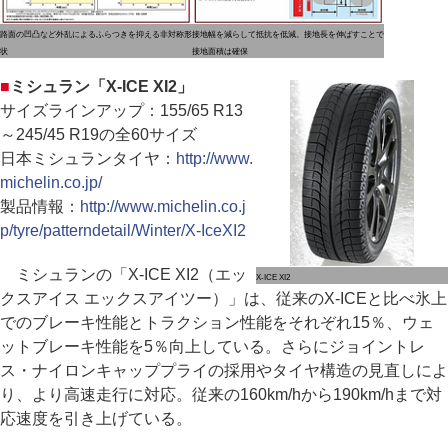
路面の凹凸など外乱によるふらつきを抑える非対称形
接地幅を減らして抵抗を低減。接地長を伸ばすことで
状
接地面積は確保
■
ミシュラン「X-ICE XI2」
サイズラインアップ：155/65 R13
～245/45 R19の全60サイズ
日本ミシュランタイヤ：
http://www.
michelin.co.jp/
製品情報：
http://www.michelin.co.j
p/tyre/patterndetail/Winter/X-IceXI2
ミシュランの「X-ICE XI2（エッ
X-ICE XI2
クスアイス エックスアイツー）」は、従来のX-ICEと比べ氷上
でのブレーキ性能とトラクション性能をそれぞれ15％、ウェ
ットブレーキ性能を5％向上している。さらにジョイントレ
ス・ナイロンキャッププライの採用やタイヤ構造の見直しによ
り、より高速走行に対応。従来の160km/hから190km/hまで対
応速度を引き上げている。