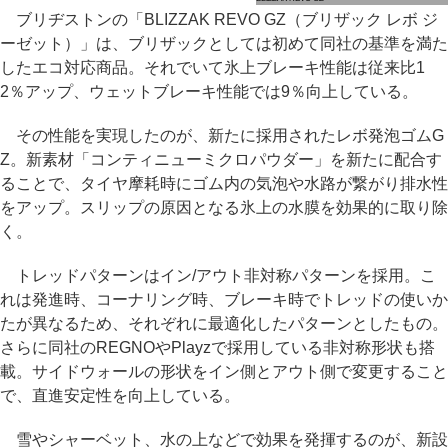
ブリヂストンの「BLIZZAK REVO GZ（ブリザック レボ ジ
ーゼット）」は、ブリザックとしては初めて同社の基準を満た
したエコ対応商品。それでいて氷上ブレーキ性能は従来比1
2％アップ、ウェットブレーキ性能では9％向上している。
その性能を実現したのが、新たに採用されたレボ発泡ゴムG
Z。新素材「コンティニューミクロパウダー」を新たに配合す
ることで、タイヤ摩耗時にゴム内の気泡や水路が繋がり排水性
をアップ。スリップの原因となる氷上の水膜を効果的に取り除
く。
トレッドパターンはイン/アウト非対称パターンを採用。こ
れは発進時、コーナリング時、ブレーキ時でトレッドの使いか
たが異なるため、それぞれに最適化したパターンとしたもの。
さらに同社のREGNOやPlayzで採用している非対称形状も搭
載。サイドウォールの形状をイン側とアウト側で変更すること
で、直進安定性を向上している。
雪やシャーベット、水の上などで効果を発揮するのが、新設