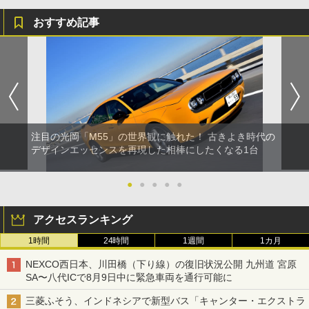
おすすめ記事
注目の光岡「M55」の世界観に触れた！ 古きよき時代の
デザインエッセンスを再現した相棒にしたくなる1台
●
●
●
●
●
アクセスランキング
1時間
24時間
1週間
1カ月
NEXCO西日本、川田橋（下り線）の復旧状況公開 九州道 宮原
SA〜八代ICで8月9日中に緊急車両を通行可能に
三菱ふそう、インドネシアで新型バス「キャンター・エクストラ