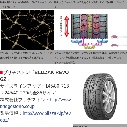
従来の2倍の大きさの単結晶針状セラミック「ハイパ
隣り合うブロック同士が支えあうミウラ折りサイプを採用。ブロックの
ーテトラピック」
大
剛性コントロール剤を配合したコンパウンド（左列）
ショルダー部とセンター（クラウン）部の剛性は高
30km/hからの
は負荷時（下段）でも十分な力を発揮する
く、ミドル部の剛性を低くすることで雪上性能とハン
離を2m短縮
ドリング性能を両立
■
ブリヂストン「BLIZZAK REVO
GZ」
サイズラインアップ：145/80 R13
～245/40 R20の全85サイズ
株式会社ブリヂストン：
http://www.
bridgestone.co.jp
製品情報：
http://www.blizzak.jp/rev
ogz/
BLIZZAK REVO GZ