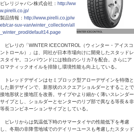
ピレリジャパン株式会社：
http://ww
w.pirelli.co.jp/
製品情報：
http://www.pirelli.co.jp/w
eb/car-suv-van/winter_collection/all
_winter_prod/default14.page
WINTER ICECONTROL
ピレリの「WINTER ICECONTROL（ウィンター・アイスコ
ントロール）」は、同社が日本市場向けに開発したスタッドレ
スタイヤ。コンパウンドには独自のシリカ7を配合。さらにア
ロマティックオイルを排除し環境性能も向上している。
トレッドデザインはセミブロック型アローデザインを特徴と
した新デザインで、新形状のスクエアショルダーとすることで
接地形状と接地圧を改善。サイプやより細かく薄いスレンダー
サイプとし、ショルダーとセンターのリブ部で異なる等長＆非
等長コンビネーションサイプとしている。
ピレリからは気温低下時のサマータイヤの性能低下を考慮
し、冬期の非降雪地域でのデイリーユースも考慮したスタッド