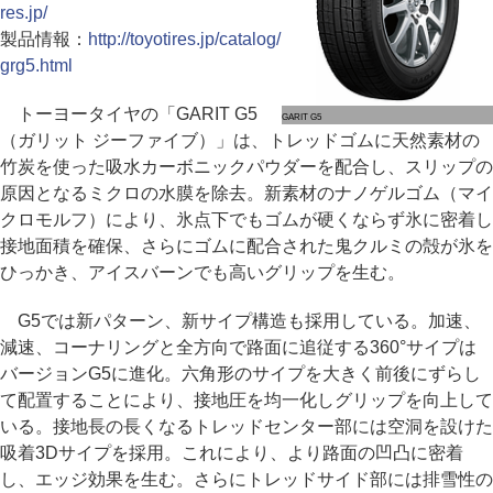
res.jp/
製品情報：
http://toyotires.jp/catalog/
grg5.html
トーヨータイヤの「GARIT G5
GARIT G5
（ガリット ジーファイブ）」は、トレッドゴムに天然素材の
竹炭を使った吸水カーボニックパウダーを配合し、スリップの
原因となるミクロの水膜を除去。新素材のナノゲルゴム（マイ
クロモルフ）により、氷点下でもゴムが硬くならず氷に密着し
接地面積を確保、さらにゴムに配合された鬼クルミの殻が氷を
ひっかき、アイスバーンでも高いグリップを生む。
G5では新パターン、新サイプ構造も採用している。加速、
減速、コーナリングと全方向で路面に追従する360°サイプは
バージョンG5に進化。六角形のサイプを大きく前後にずらし
て配置することにより、接地圧を均一化しグリップを向上して
いる。接地長の長くなるトレッドセンター部には空洞を設けた
吸着3Dサイプを採用。これにより、より路面の凹凸に密着
し、エッジ効果を生む。さらにトレッドサイド部には排雪性の