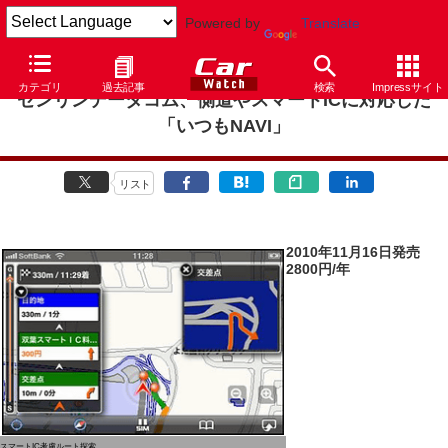
Powered by
Translate
カテゴリ
過去記事
検索
Impressサイト
ゼンリンデータコム、側道やスマートICに対応した
「いつもNAVI」
リスト
2010年11月16日発売
2800円/年
スマートIC考慮ルート探索