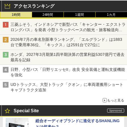
アクセスランキング
1時間
24時間
1週間
1カ月
三菱ふそう、インドネシアで新型バス「キャンター・エクストラ
ロングバス」を発表 小型トラックベースの観光・旅客輸送向け
バス
2026年7月の車名別新車ランキング、「エルグランド」は1883
台で乗用車36位、「キックス」は2591台で27位に
ホンダ、2027年3月期第1四半期決算の営業利益5307億円で過去
最高を記録
日野、小型バス「日野リエッセII」改良 安全装備と運転支援機能
を強化
UDトラックス、大型トラック「クオン」に車両運搬用ショート
キャブトラクタ追加
もっと見る
Special Site
総合オーディオブランドに進化するSHANLING
とは何者か？