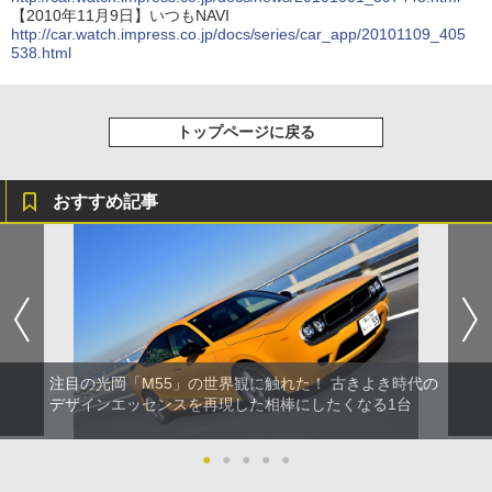
【2010年11月9日】いつもNAVI
http://car.watch.impress.co.jp/docs/series/car_app/20101109_405
538.html
トップページに戻る
おすすめ記事
注目の光岡「M55」の世界観に触れた！ 古きよき時代の
デザインエッセンスを再現した相棒にしたくなる1台
●
●
●
●
●