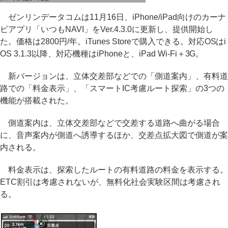
ゼンリンデータコムは11月16日、iPhone/iPad向けのカーナ
ビアプリ「いつもNAVI」をVer.4.3.0に更新し、提供開始し
た。価格は2800円/年。iTunes Storeで購入できる。対応OSはi
OS 3.1.3以降、対応機種はiPhoneと、iPad Wi-Fi＋3G。
新バージョンは、立体交差部などでの「側道案内」、有料道
路での「料金表示」、「スマートIC考慮ルート探索」の3つの
機能が搭載された。
側道案内は、立体交差部などで交差する道路へ曲がる場合
に、音声案内が側道へ誘導するほか、交差点拡大図で側道が案
内される。
料金表示は、探索したルートの有料道路の料金を表示する。
ETC割引は考慮されないが、無料化社会実験区間は考慮され
る。