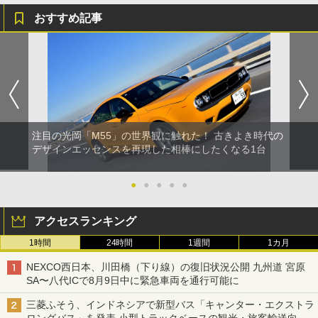
おすすめ記事
注目の光岡「M55」の世界観に触れた！ 古きよき時代の
デザインエッセンスを再現した相棒にしたくなる1台
●
●
●
●
●
アクセスランキング
1時間
24時間
1週間
1カ月
NEXCO西日本、川田橋（下り線）の復旧状況公開 九州道 宮原
SA〜八代ICで8月9日中に緊急車両を通行可能に
三菱ふそう、インドネシアで新型バス「キャンター・エクストラ