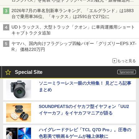
ロングバス」を発表 小型トラックベースの観光・旅客輸送向け
バス
2026年7月の車名別新車ランキング、「エルグランド」は1883
台で乗用車36位、「キックス」は2591台で27位に
UDトラックス、大型トラック「クオン」に車両運搬用ショート
キャブトラクタ追加
ヤマハ、国内向けフラグシップ四輪バギー「グリズリーEPS XT-
R」 価格220万円
もっと見る
Special Site
ソニーミラーレス一眼の大特集！ 見どころ記事
まとめ
SOUNDPEATSのイヤカフ型イヤフォン「UU2
イヤーカフ」をイヤカフマニアが語る
ハイグレードテレビ「TCL Q7D Pro」。圧巻の
色彩美で映画＆ゲームが極上体験に