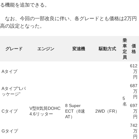
る機能を追加できる。
なお、今回の一部改良に伴い、各グレードとも価格は2万円
高の設定となった。
乗
車
価
グレード
エンジン
変速機
駆動方式
定
格
員
612
Aタイプ
万
円
687
Aタイプ“Lパ
万
ッケージ”
円
5
名
8 Super
697
V型8気筒DOHC
Cタイプ
ECT（8速
2WD（FR）
万
4.6リッター
AT）
円
742
Gタイプ
万
円