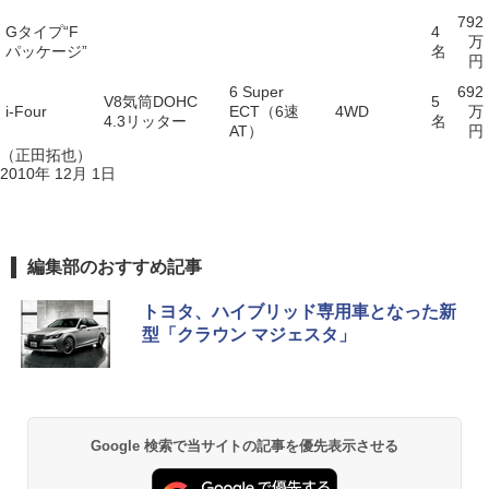
792
Gタイプ“F
4
万
パッケージ”
名
円
6 Super
692
V8気筒DOHC
5
i-Four
ECT（6速
4WD
万
4.3リッター
名
AT）
円
（正田拓也）
2010年 12月 1日
編集部のおすすめ記事
トヨタ、ハイブリッド専用車となった新
型「クラウン マジェスタ」
Google 検索で当サイトの記事を優先表示させる