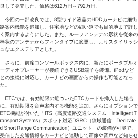
良して発売した。価格は612万円～792万円。
今回の一部改良では、8型ワイド液晶のHDDカーナビに細街
路案内機能を追加し、住宅地などの細い道でも目的地まで詳し
く案内するようにした。また、ルーフアンテナの形状を従来の
棒状のアンテナからフィンタイプに変更し、よりスタイリッシ
ュなエクステリアとした。
さらに、前席コンソールボックス内に、新たにポータブルオ
ーディオプレーヤーが接続できるUSB端子を装備。iPodなど
との接続に対応し、カーナビの画面からの操作も可能となっ
た。
ETCでは、有効期限の近づいたETCカードを挿入した場合
に、有効期限を音声案内する機能を追加。さらにオプションで
ETC機能が付いた「ITS（高度道路交通システム：Intelligent T
ransport Systems）スポット対応DSRC（狭域通信：Dedicate
d Short Range Communication）ユニット」の装備が可能で、
受信した交通情報をカーナビと連動して画像や音声など知らせ