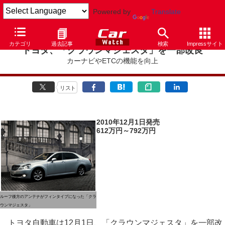
Powered by
Translate
カテゴリ
過去記事
検索
Impressサイト
トヨタ、「クラウンマジェスタ」を一部改良
カーナビやETCの機能を向上
リスト
2010年12月1日発売
612万円～792万円
ルーフ後方のアンテナがフィンタイプになった「クラ
ウンマジェスタ」
トヨタ自動車は12月1日、「クラウンマジェスタ」を一部改