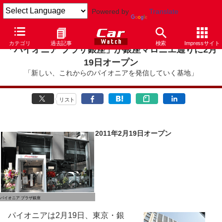
Powered by
Translate
カテゴリ
過去記事
検索
Impressサイト
「パイオニア プラザ銀座」が銀座マロニエ通りに2月
19日オープン
「新しい、これからのパイオニアを発信していく基地」
リスト
2011年2月19日オープン
パイオニア プラザ銀座
パイオニアは2月19日、東京・銀