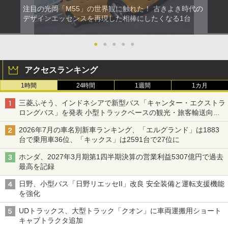
注目の光岡「M55」の世界観に触れた！ 古きよき時代の
デザインエッセンスを再現した相棒にしたくなる1台
●
●
●
●
●
アクセスランキング
1時間
24時間
1週間
1カ月
三菱ふそう、インドネシアで新型バス「キャンター・エクストラ
ロングバス」を発表 小型トラックベースの観光・旅客輸送向け
バス
2026年7月の車名別新車ランキング、「エルグランド」は1883
台で乗用車36位、「キックス」は2591台で27位に
ホンダ、2027年3月期第1四半期決算の営業利益5307億円で過去
最高を記録
日野、小型バス「日野リエッセII」改良 安全装備と運転支援機能
を強化
UDトラックス、大型トラック「クオン」に車両運搬用ショート
キャブトラクタ追加