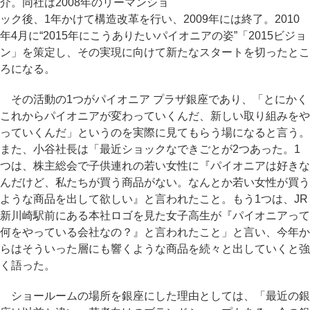
介。同社は2008年のリーマンショ
ック後、1年かけて構造改革を行い、2009年には終了。2010
年4月に“2015年にこうありたいパイオニアの姿”「2015ビジョ
ン」を策定し、その実現に向けて新たなスタートを切ったとこ
ろになる。
その活動の1つがパイオニア プラザ銀座であり、「とにかく
これからパイオニアが変わっていくんだ、新しい取り組みをや
っていくんだ」というのを実際に見てもらう場になると言う。
また、小谷社長は「最近ショックなできごとが2つあった。1
つは、株主総会で子供連れの若い女性に『パイオニアは好きな
んだけど、私たちが買う商品がない。なんとか若い女性が買う
ような商品を出して欲しい』と言われたこと。もう1つは、JR
新川崎駅前にある本社ロゴを見た女子高生が『パイオニアって
何をやっている会社なの？』と言われたこと」と言い、今年か
らはそういった層にも響くような商品を続々と出していくと強
く語った。
ショールームの場所を銀座にした理由としては、「最近の銀