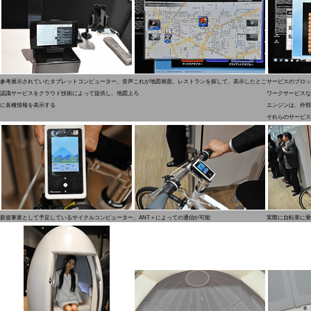
参考展示されていたタブレットコンピューター。音声
これが地図画面。レストランを探して、表示したとこ
サービスのブロッ
認識サービスをクラウド技術によって提供し、地図上
ろ
ワークサービスな
に各種情報を表示する
エンジンは、外部
それらのサービス
新規事業として予定しているサイクルコンピューター。ANT＋によっての通信が可能
実際に自転車に乗