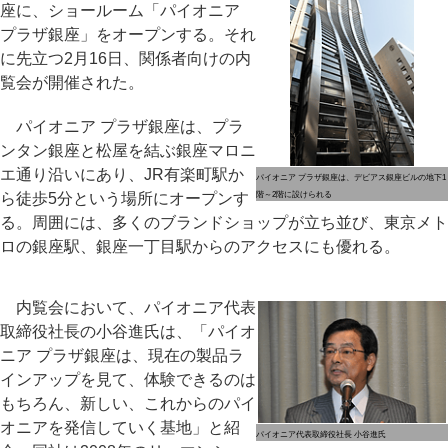
座に、ショールーム「パイオニア
プラザ銀座」をオープンする。それ
に先立つ2月16日、関係者向けの内
覧会が開催された。
パイオニア プラザ銀座は、プラ
ンタン銀座と松屋を結ぶ銀座マロニ
エ通り沿いにあり、JR有楽町駅か
パイオニア プラザ銀座は、デビアス銀座ビルの地下1
ら徒歩5分という場所にオープンす
階～2階に設けられる
る。周囲には、多くのブランドショップが立ち並び、東京メト
ロの銀座駅、銀座一丁目駅からのアクセスにも優れる。
内覧会において、パイオニア代表
取締役社長の小谷進氏は、「パイオ
ニア プラザ銀座は、現在の製品ラ
インアップを見て、体験できるのは
もちろん、新しい、これからのパイ
オニアを発信していく基地」と紹
パイオニア代表取締役社長 小谷進氏