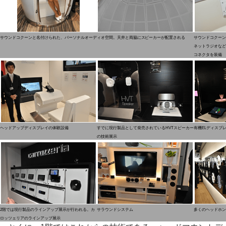
サウンドコクーンと名付けられた、パーソナルオーディオ空間。天井と両脇にスピーカーが配置される
サウンドコクーン
ネットラジオなどが再
コネクタを装備
ヘッドアップディスプレイの体験設備
すでに現行製品として発売されているHVTスピーカー
有機ELディスプ
の技術展示
2階では現行製品のラインアップ展示が行われる。カ
サラウンドシステム
多くのヘッドホン
ロッツェリアのラインアップ展示