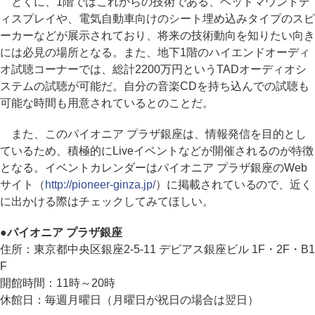
とくに、1階ではこれからの技術である、ヘッドマウントデ
ィスプレイや、電気自動車向けのシート埋め込みタイプのスピ
ーカーなどが展示されており、将来の技術動向を知りたい向き
には必見の場所となる。また、地下1階のハイエンドオーディ
オ試聴コーナーでは、総計2200万円というTADオーディオシ
ステムの試聴が可能だ。自分の音楽CDを持ち込んでの試聴も
可能な時間も用意されているとのことだ。
また、このパイオニア プラザ銀座は、情報発信を目的とし
ているため、積極的にLiveイベントなどが開催されるのが特徴
となる。イベントカレンダーはパイオニア プラザ銀座のWeb
サイト（
http://pioneer-ginza.jp/
）に掲載されているので、近く
に出かける際はチェックしてみてほしい。
●
パイオニア プラザ銀座
住所：東京都中央区銀座2-5-11 デビアス銀座ビル 1F・2F・B1
F
開館時間：11時～20時
休館日：毎週月曜日（月曜日が祝日の場合は翌日）