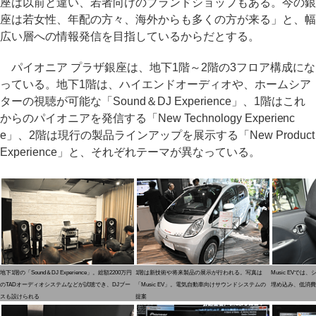
座は以前と違い、若者向けのブランドショップもある。今の銀
座は若女性、年配の方々、海外からも多くの方が来る」と、幅
広い層への情報発信を目指しているからだとする。
パイオニア プラザ銀座は、地下1階～2階の3フロア構成にな
っている。地下1階は、ハイエンドオーディオや、ホームシア
ターの視聴が可能な「Sound＆DJ Experience」、1階はこれ
からのパイオニアを発信する「New Technology Experienc
e」、2階は現行の製品ラインアップを展示する「New Product
Experience」と、それぞれテーマが異なっている。
地下1階の「Sound＆DJ Experience」。総額2200万円
1階は新技術や将来製品の展示が行われる。写真は
Music EVで
のTADオーディオシステムなどが試聴でき、DJブー
「Music EV」。電気自動車向けサウンドシステムの
埋め込み、低消費
スも設けられる
提案