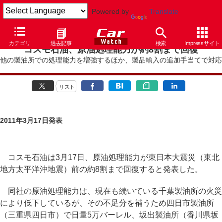
Powered by
Translate
カテゴリ
過去記事
検索
Impressサイト
コスモ石油、原油処理能力が約8割まで回復
他の製油所での処理能力を増強するほか、製品輸入の追加手当てで対応
リスト
2011年3月17日発表
コスモ石油は3月17日、原油処理能力が東日本大震災（東北
地方太平洋沖地震）前の約8割まで回復すると発表した。
同社の原油処理能力は、現在も続いている千葉製油所の火災
により低下しているが、その不足分を補うため四日市製油所
（三重県四日市）で日量5万バーレル、坂出製油所（香川県坂