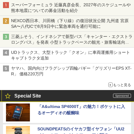
スーパーフォーミュラ 近藤真彦会長、2027年のスケジュールや
熊本地震についての募金活動を紹介
NEXCO西日本、川田橋（下り線）の復旧状況公開 九州道 宮原
SA〜八代ICで8月9日中に緊急車両を通行可能に
三菱ふそう、インドネシアで新型バス「キャンター・エクストラ
ロングバス」を発表 小型トラックベースの観光・旅客輸送向け
バス
UDトラックス、大型トラック「クオン」に車両運搬用ショート
キャブトラクタ追加
ヤマハ、国内向けフラグシップ四輪バギー「グリズリーEPS XT-
R」 価格220万円
もっと見る
Special Site
「A&ultima SP4000T」の魅力！ポケットに入
るオーディオの醍醐味
SOUNDPEATSのイヤカフ型イヤフォン「UU2