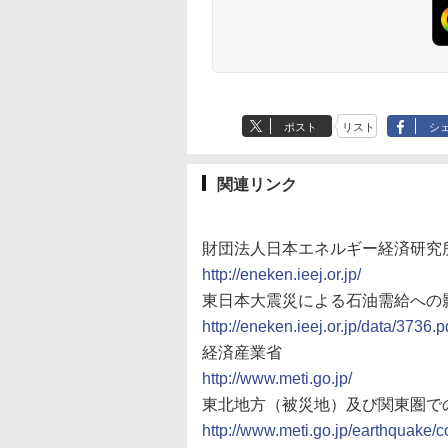
ポスト
リスト
シ
関連リンク
財団法人日本エネルギー経済研究
http://eneken.ieej.or.jp/
東日本大震災による石油需給への影
http://eneken.ieej.or.jp/data/3736.p
経済産業省
http://www.meti.go.jp/
東北地方（被災地）及び関東圏で
http://www.meti.go.jp/earthquake/