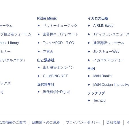
Rittor Music
イカロス出版
dフォーラム
リットーミュージック
AIRLINEweb
ップ担当者フォーラム
楽器探そう!デジマート
Jディフェンスニュー
ness Library
TシャツPOD T-OD
通訳翻訳ジャーナル
セミナー
立東舎
JレスキューWeb
 X（デジタルクロス）
山と溪谷社
イカロスアカデミー
山と溪谷オンライン
MdN
CLIMBING-NET
MdN Books
ブックス
近代科学社
MdN Design Interactiv
ing
近代科学社Digital
テックリブ
TechLib
広告掲載のご案内
編集部へのご連絡
プライバシーポリシー
会社概要