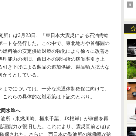
究所）は3月23日、「東日本大震災による石油需給
ポートを発行した。この中で、東北地方や首都圏の
の燃料油の安定供給対策の強化により徐々に改善さ
処理能力の復旧、西日本の製油所の稼働率引き上
る引き下げによる製品の追加供給、製品輸入拡大な
向かうとしている。
までについては、十分な流通体制確保に向けて、
。これらの具体的な対応策は下記のとおり。
ぼ同水準へ
油所（東燃川崎、極東千葉、JX根岸）が稼働を再
）の処理能力が復旧した。これにより、震災直前とほぼ
）が確保された。さらに、西日本の製油所の稼働率が約