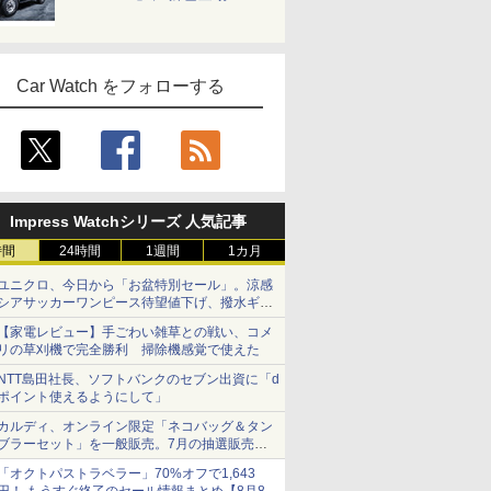
Car Watch をフォローする
Impress Watchシリーズ 人気記事
時間
24時間
1週間
1カ月
ユニクロ、今日から「お盆特別セール」。涼感
シアサッカーワンピース待望値下げ、撥水ギア
ショーツは1990円に
【家電レビュー】手ごわい雑草との戦い、コメ
リの草刈機で完全勝利 掃除機感覚で使えた
NTT島田社長、ソフトバンクのセブン出資に「d
ポイント使えるようにして」
カルディ、オンライン限定「ネコバッグ＆タン
ブラーセット」を一般販売。7月の抽選販売の
当選無効分
「オクトパストラベラー」70%オフで1,643