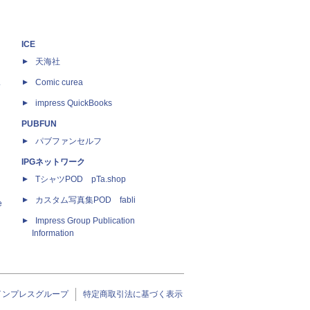
ICE
天海社
ス
Comic curea
impress QuickBooks
PUBFUN
パブファンセルフ
IPGネットワーク
TシャツPOD pTa.shop
カスタム写真集POD fabli
e
Impress Group Publication
Information
インプレスグループ
特定商取引法に基づく表示