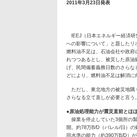
2011年3月23日発表
IEEJ（日本エネルギー経済研
への影響について」と題したリ
燃料油不足は、石油会社や政府
れつつあるとし、被災した原油
げ、民間備蓄義務日数のさらな
どにより、燃料油不足は解消に
ただし、東北地方の被災地隅々
さらなる立て直しが必要と言う
●
原油処理能力が震災直前とほ
操業を停止していた3個所の製
開。約78万B/D（バレル/日
同水準の能力（約390万B/D