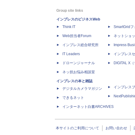
Group site links
インプレスのビジネスWeb
Think IT
SmartGri
Web担当者Forum
ネットショ
インプレス総合研究所
Impress Busi
IT Leaders
インプレス
ドローンジャーナル
DIGITAL
ネッ担お悩み相談室
インプレスの本と雑誌
インプレス
デジタルカメラマガジン
NextPublish
できるネット
インターネット白書ARCHIVES
本サイトのご利用について
お問い合わせ