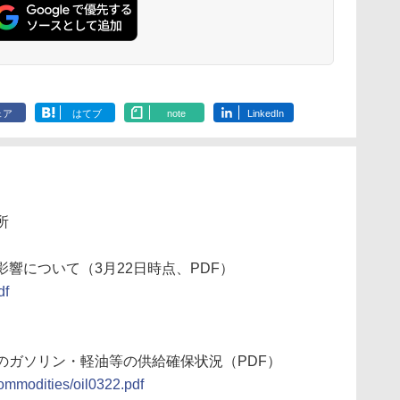
ェア
はてブ
note
LinkedIn
所
響について（3月22日時点、PDF）
df
のガソリン・軽油等の供給確保状況（PDF）
commodities/oil0322.pdf