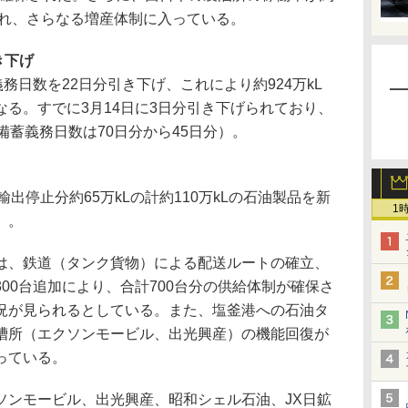
られ、さらなる増産体制に入っている。
き下げ
務日数を22日分引き下げ、これにより約924万kL
る。すでに3月14日に3日分引き下げられており、
備蓄義務日数は70日分から45日分）。
出停止分約65万kLの計約110万kLの石油製品を新
1
）。
、鉄道（タンク貨物）による配送ルートの確立、
00台追加により、合計700台分の供給体制が確保さ
況が見られるとしている。また、塩釜港への石油タ
槽所（エクソンモービル、出光興産）の機能回復が
っている。
ンモービル、出光興産、昭和シェル石油、JX日鉱