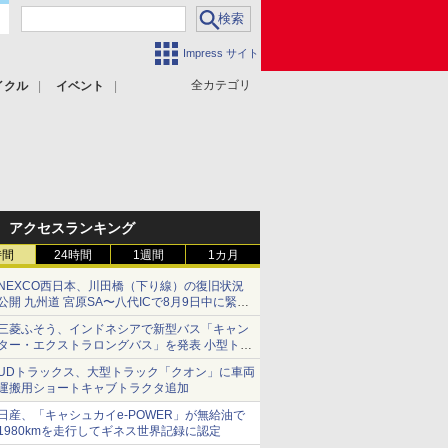
Impress サイト
全カテゴリ
イクル
イベント
アクセスランキング
時間
24時間
1週間
1カ月
NEXCO西日本、川田橋（下り線）の復旧状況
公開 九州道 宮原SA〜八代ICで8月9日中に緊急
車両を通行可能に
三菱ふそう、インドネシアで新型バス「キャン
ター・エクストラロングバス」を発表 小型トラ
ックベースの観光・旅客輸送向けバス
UDトラックス、大型トラック「クオン」に車両
運搬用ショートキャブトラクタ追加
日産、「キャシュカイe-POWER」が無給油で
1980kmを走行してギネス世界記録に認定