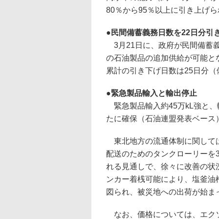
80％から95％以上に引き上げ
●
民間備蓄義務日数を22日分引
3月21日に、政府が民間備蓄義
の石油製品の追加供給が可能とな
累計の引き下げ日数は25日分（
●
緊急製品輸入と輸出停止
緊急製品輸入約45万kL強と、輸
たに確保（石油連盟発表ベース
東北地方の流通体制に関しては
配送のためのタンクローリーを3
れる見通しで、徐々に改善の状
ンカー着桟可能により、塩釜油
図られ、被災地への出荷が始ま
なお、価格については、エクソ