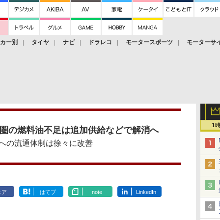
ーカー別
タイヤ
ナビ
ドラレコ
モータースポーツ
モーターサ
1
首都圏の燃料油不足は追加供給などで解消へ
への流通体制は徐々に改善
ェア
はてブ
note
LinkedIn