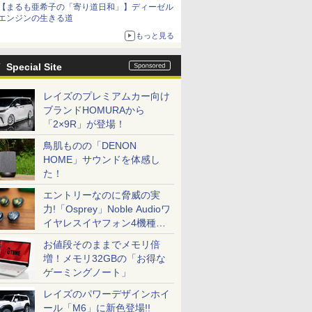
【まるも亜希子の「寄り道日和」】ディーゼル
エンジンの生きる道
もっと見る
Special Site
レイズのプレミアムカー向け
ブランドHOMURAから
「2×9R」が登場！
鳥肌ものの「DENON
HOME」サウンドを体感し
た！
エントリーなのに脅威の実
力!「Osprey」Noble Audioワ
イヤレスイヤフォン4機種を
一気に聴く
お値段そのままでメモリ倍
増！メモリ32GBの「お得な
ゲーミングノート」
レイズのパワーデザインホイ
ール「M6」に新色登場!!