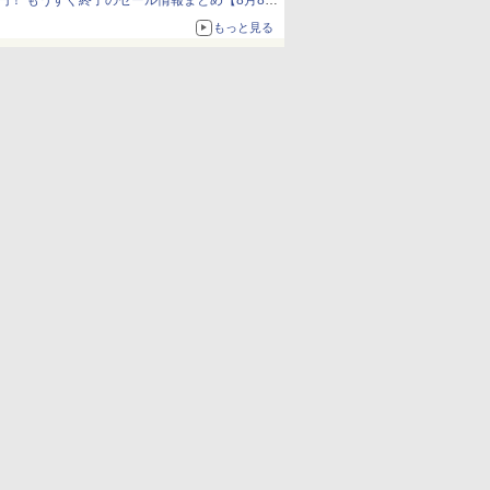
円！ もうすぐ終了のセール情報まとめ【8月8日
更新】
もっと見る
ニンテンドーeショップでは「大神 絶景版」が
67%オフで990円