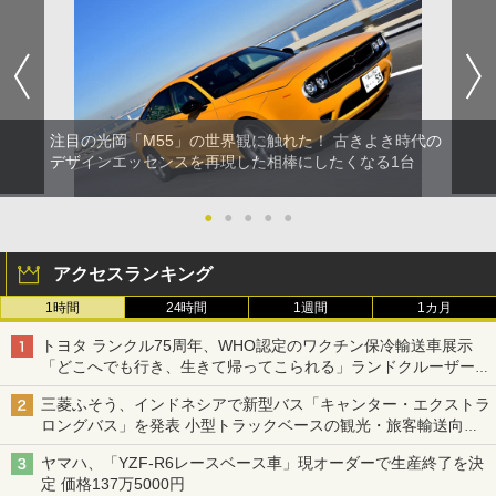
注目の光岡「M55」の世界観に触れた！ 古きよき時代の
デザインエッセンスを再現した相棒にしたくなる1台
●
●
●
●
●
アクセスランキング
1時間
24時間
1週間
1カ月
トヨタ ランクル75周年、WHO認定のワクチン保冷輸送車展示
「どこへでも行き、生きて帰ってこられる」ランドクルーザーで
命をつなぐ
三菱ふそう、インドネシアで新型バス「キャンター・エクストラ
ロングバス」を発表 小型トラックベースの観光・旅客輸送向け
バス
ヤマハ、「YZF-R6レースベース車」現オーダーで生産終了を決
定 価格137万5000円