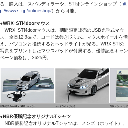
る。購入は、スバルディラーや、STIオンラインショップ（
htt
p://www.sti.jp/onlineshop/
）から可能。
●
WRX･STI4doorマウス
WRX･STI4doorマウスは、期間限定販売のUSB光学式マウ
ス。全長12.3㎝で、コードは巻き取り式。マウスホイールを備
え、パソコンと接続するとヘッドライトが光る。WRX STIの
写真をプリントしたマウスパッドが付属する。優勝記念キャン
ペーン価格は、2625円。
USB光学式のWRX･STI4doorマウス
ヘッドライトが光る
付属マウスパッド
●
NBR優勝記念オリジナルTシャツ
NBR優勝記念オリジナルTシャツは、メンズ（ホワイト）、