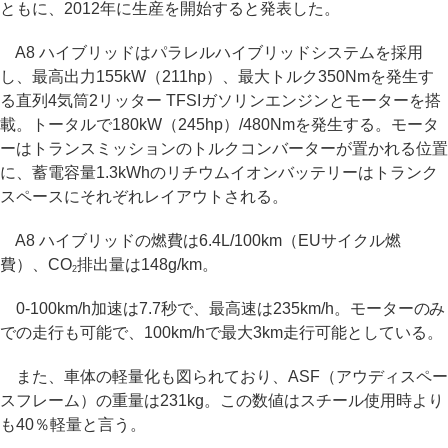
ともに、2012年に生産を開始すると発表した。
A8 ハイブリッドはパラレルハイブリッドシステムを採用
し、最高出力155kW（211hp）、最大トルク350Nmを発生す
る直列4気筒2リッター TFSIガソリンエンジンとモーターを搭
載。トータルで180kW（245hp）/480Nmを発生する。モータ
ーはトランスミッションのトルクコンバーターが置かれる位置
に、蓄電容量1.3kWhのリチウムイオンバッテリーはトランク
スペースにそれぞれレイアウトされる。
A8 ハイブリッドの燃費は6.4L/100km（EUサイクル燃
費）、CO
排出量は148g/km。
2
0-100km/h加速は7.7秒で、最高速は235km/h。モーターのみ
での走行も可能で、100km/hで最大3km走行可能としている。
また、車体の軽量化も図られており、ASF（アウディスペー
スフレーム）の重量は231kg。この数値はスチール使用時より
も40％軽量と言う。