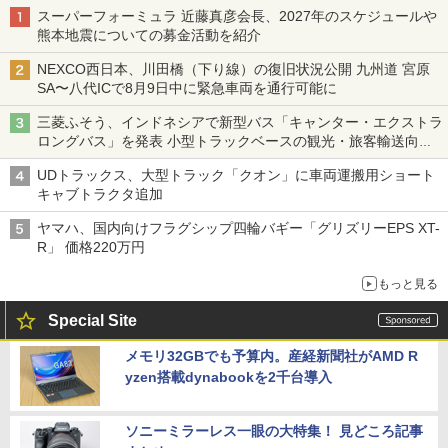
スーパーフォーミュラ 近藤真彦会長、2027年のスケジュールや
熊本地震についての募金活動を紹介
NEXCO西日本、川田橋（下り線）の復旧状況公開 九州道 宮原
SA〜八代ICで8月9日中に緊急車両を通行可能に
三菱ふそう、インドネシアで新型バス「キャンター・エクストラ
ロングバス」を発表 小型トラックベースの観光・旅客輸送向け
バス
UDトラックス、大型トラック「クオン」に車両運搬用ショート
キャブトラクタ追加
ヤマハ、国内向けフラグシップ四輪バギー「グリズリーEPS XT-
R」 価格220万円
もっと見る
Special Site
メモリ32GBでも予算内。産経新聞社がAMD R
yzen搭載dynabookを2千台導入
ソニーミラーレス一眼の大特集！ 見どころ記事