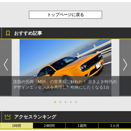
トップページに戻る
おすすめ記事
注目の光岡「M55」の世界観に触れた！ 古きよき時代の
デザインエッセンスを再現した相棒にしたくなる1台
●
●
●
●
●
アクセスランキング
1時間
24時間
1週間
1カ月