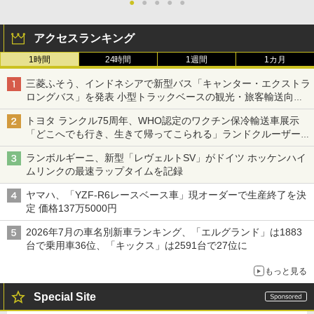
●
●
●
●
●
アクセスランキング
1時間
24時間
1週間
1カ月
三菱ふそう、インドネシアで新型バス「キャンター・エクストラ
ロングバス」を発表 小型トラックベースの観光・旅客輸送向け
バス
トヨタ ランクル75周年、WHO認定のワクチン保冷輸送車展示
「どこへでも行き、生きて帰ってこられる」ランドクルーザーで
命をつなぐ
ランボルギーニ、新型「レヴェルトSV」がドイツ ホッケンハイ
ムリンクの最速ラップタイムを記録
ヤマハ、「YZF-R6レースベース車」現オーダーで生産終了を決
定 価格137万5000円
2026年7月の車名別新車ランキング、「エルグランド」は1883
台で乗用車36位、「キックス」は2591台で27位に
もっと見る
Special Site