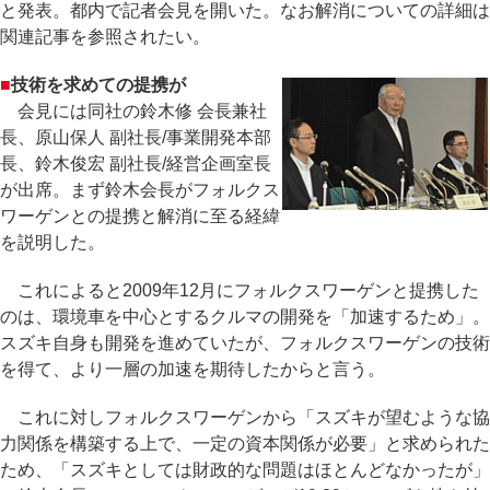
と発表。都内で記者会見を開いた。なお解消についての詳細は
関連記事を参照されたい。
■
技術を求めての提携が
会見には同社の鈴木修 会長兼社
長、原山保人 副社長/事業開発本部
長、鈴木俊宏 副社長/経営企画室長
が出席。まず鈴木会長がフォルクス
ワーゲンとの提携と解消に至る経緯
を説明した。
これによると2009年12月にフォルクスワーゲンと提携した
のは、環境車を中心とするクルマの開発を「加速するため」。
スズキ自身も開発を進めていたが、フォルクスワーゲンの技術
を得て、より一層の加速を期待したからと言う。
これに対しフォルクスワーゲンから「スズキが望むような協
力関係を構築する上で、一定の資本関係が必要」と求められた
ため、「スズキとしては財政的な問題はほとんどなかったが」