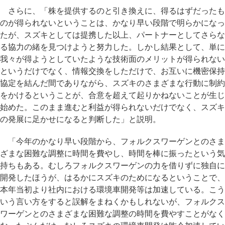
さらに、「株を提供するのと引き換えに、得るはずだったも
のが得られないということは、かなり早い段階で明らかになっ
たが、スズキとしては提携した以上、パートナーとしてさらな
る協力の緒を見つけようと努力した。しかし結果として、単に
我々が得ようとしていたような技術面のメリットが得られない
というだけでなく、情報交換をしただけで、お互いに機密保持
協定を結んだ間でありながら、スズキのさまざまな行動に制約
をかけるということが、合意を超えて起りかねないことが生じ
始めた。このまま進むと利益が得られないだけでなく、スズキ
の発展に足かせになると判断した」と説明。
「今年のかなり早い段階から、フォルクスワーゲンとのさま
ざまな困難な調整に時間を費やし、時間を棒に振ったという気
持ちもある。むしろフォルクスワーゲンの力を借りずに独自に
開発したほうが、はるかにスズキのためになるということで、
本年当初より社内における環境車開発等は加速している。こう
いう言い方をすると誤解をまねくかもしれないが、フォルクス
ワーゲンとのさまざまな困難な調整の時間を費やすことがなく