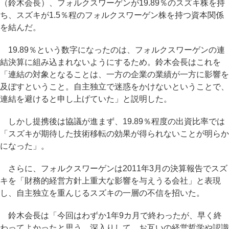
（鈴木会長）、フォルクスワーゲンが19.89％のスズキ株を持
ち、スズキが1.5％程のフォルクスワーゲン株を持つ資本関係
を結んだ。
19.89％という数字になったのは、フォルクスワーゲンの連
結決算に組み込まれないようにするため。鈴木会長はこれを
「連結の対象となることは、一方の企業の業績が一方に影響を
及ぼすということ。自主独立で迷惑をかけないということで、
連結を避けると申し上げていた」と説明した。
しかし提携後は協議が進まず、19.89％程度の出資比率では
「スズキが期待した技術移転の効果が得られないことが明らか
になった」。
さらに、フォルクスワーゲンは2011年3月の決算報告でスズ
キを「財務的経営方針上重大な影響を与えうる会社」と表現
し、自主独立を重んじるスズキの一層の不信を招いた。
鈴木会長は「今回はわずか1年9カ月で終わったが、早く終
わってよかったと思う。深入りして、お互いの経営哲学や認識