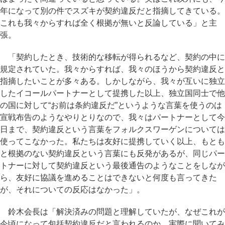
年になって別の件でスズキが契約違反だと指摘してきている。
これも我々からすれば全く根拠が無いと反論している」と主
張。
「契約したとき、技術的な移転が得られるなど、契約の中に
規定されていた。我々からすれば、我々のほうから契約違反と
指摘したいことが多々ある。しかしながら、我々が互いに独立
したイコールパートナーとして提携した以上、独立国同士で他
の国に対して“お前は条約違反だ”というような言葉を使うのは
宣戦布告のようなやりとりなので、我々はパートナーとして今
日まで、契約違反という言葉をフォルクスワーゲンについては
使ってこなかった。私たちは友好に提携していく以上、もとも
と根拠のない契約違反という言葉にも反発があるが、同じパー
トナーに対して契約違反という最後通告のようなことをしなが
ら、友好に協議を進めることはできないと何度も言ってきた
が、それについての反応はなかった」。
鈴木会長は「解決済みの問題と理解していたが、なぜこれが
今頃になって包括契約違反だと言われるのか、実際に聞いてみ