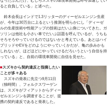
なったぶんだけ、むしろスズキの環境車開発は昨今加速してい
ると自負している」と述べた。
鈴木会長はインドで1.3リッターのディーゼルエンジン生産
が、今年は30万台に上るという推測を明らかにし「ディーゼ
ルの生産技術や性能アップの技術はだいぶ身についてきた。ガ
ソリンは他社も小さい車でだいぶ話題を呼んでいるが、うちも
そろそろやっていけるのではないかと考えている。あとはハイ
ブリッドやEVをどのようにやっていくかだが、亀の歩みかも
しれないが、ほどほどにやっていけるだろいうという自信を持
っている」と、自前の環境車開発に自信を見せた。
■
スズキから契約違反と指摘したい
ことが多々ある
スズキの発表に先立つ9月11日
（独時間）、フォルクスワーゲン
は、スズキがフィアットからディー
ゼルエンジンを調達することが、提
携の契約違反であると発表した。