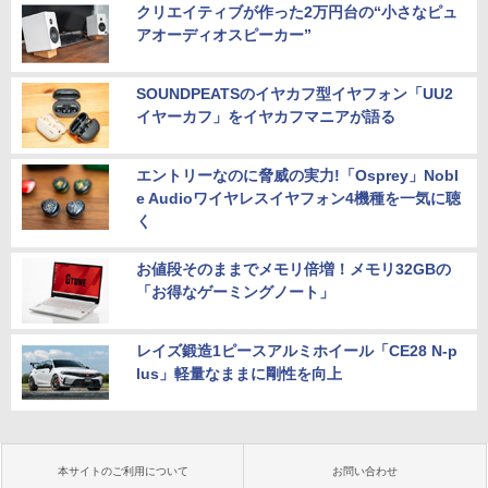
クリエイティブが作った2万円台の“小さなピュ
アオーディオスピーカー”
SOUNDPEATSのイヤカフ型イヤフォン「UU2
イヤーカフ」をイヤカフマニアが語る
エントリーなのに脅威の実力!「Osprey」Nobl
e Audioワイヤレスイヤフォン4機種を一気に聴
く
お値段そのままでメモリ倍増！メモリ32GBの
「お得なゲーミングノート」
レイズ鍛造1ピースアルミホイール「CE28 N-p
lus」軽量なままに剛性を向上
本サイトのご利用について
お問い合わせ