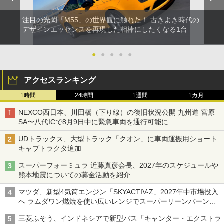
注目の光岡「M55」の世界観に触れた！ 古きよき時代の
デザインエッセンスを再現した相棒にしたくなる1台
●
●
●
●
●
アクセスランキング
1時間
24時間
1週間
1カ月
NEXCO西日本、川田橋（下り線）の復旧状況公開 九州道 宮原
SA〜八代ICで8月9日中に緊急車両を通行可能に
UDトラックス、大型トラック「クオン」に車両運搬用ショート
キャブトラクタ追加
スーパーフォーミュラ 近藤真彦会長、2027年のスケジュールや
熊本地震についての募金活動を紹介
マツダ、新型4気筒エンジン「SKYACTIV-Z」2027年中市場投入
へ ラムダワン燃焼を使い広いレンジでスーパーリーンバーン燃
焼を実現
三菱ふそう、インドネシアで新型バス「キャンター・エクストラ