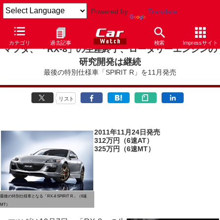
Powered by
Translate
カテゴリ
過去記事
検索
Impressサイト
マツダ、「RX-8」の生産終了、ロータリーエンジンの
研究開発は継続
最後の特別仕様車「SPIRIT R」を11月発売
リスト
2011年11月24日発売
312万円（6速AT）
325万円（6速MT）
最後の特別仕様車となる「RX-8 SPIRIT R」（6速
MT）