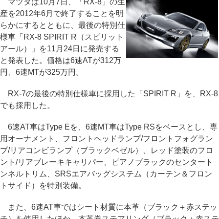
マツダは10月7日、「RX-8」の生
産を2012年6月で終了することを明
らかにするとともに、最後の特別仕
様車「RX-8 SPIRIT R（スピリット
アール）」を11月24日に発売する
と発表した。価格は6速ATが312万
円、6速MTが325万円。
RX-7の最後の特別仕様車に採用した「SPIRIT R」を、RX-8
でも採用した。
6速AT車はType Eを、6速MT車はType RSをベースとし、専
用オーナメント、フロントヘッドランプ/フロントフォグラン
プ/リアコンビランプ（ブラックベゼル）、レッド塗装のフロ
ント/リアブレーキキャリパー、ピアノブラックのセンタート
ンネルトリム、SRSエアバッグシステム（カーテン＆フロン
トサイド）を特別装備。
また、6速AT車ではシート材質に本革（ブラック＋赤ステッ
チ）を使用したほか、本革巻ステアリング（ブラック＋赤ステ