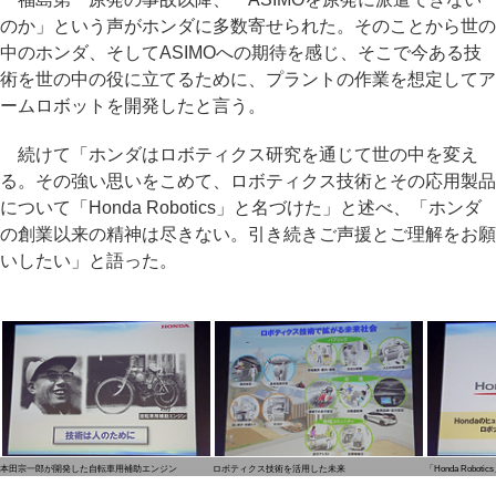
のか」という声がホンダに多数寄せられた。そのことから世の
中のホンダ、そしてASIMOへの期待を感じ、そこで今ある技
術を世の中の役に立てるために、プラントの作業を想定してア
ームロボットを開発したと言う。
続けて「ホンダはロボティクス研究を通じて世の中を変え
る。その強い思いをこめて、ロボティクス技術とその応用製品
について「Honda Robotics」と名づけた」と述べ、「ホンダ
の創業以来の精神は尽きない。引き続きご声援とご理解をお願
いしたい」と語った。
本田宗一郎が開発した自転車用補助エンジン
ロボティクス技術を活用した未来
「Honda Roboti