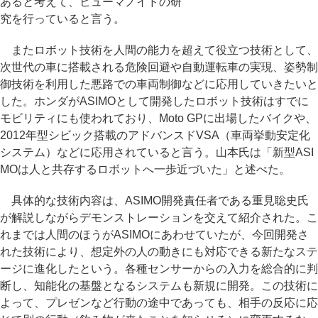
あると考えて、ヒューマノイドの研
究を行っていると言う。
またロボット技術を人間の能力を超えて役立つ技術として、
次世代の車に搭載される危険回避や自動運転車の実現、姿勢制
御技術を利用した悪路での車両制御などに応用していきたいと
した。ホンダがASIMOとして開発したロボット技術はすでに
モビリティにも使われており、Moto GPに出場したバイクや、
2012年型シビック搭載のアドバンスドVSA（車両挙動安定化
システム）などに応用されていると言う。山本氏は「新型ASI
MOは人と共存するロボットへ一歩近づいた」と述べた。
具体的な技術内容は、ASIMO開発責任者である重見聡史氏
が解説しながらデモンストレーションを交えて紹介された。こ
れまでは人間のほうがASIMOにあわせていたが、今回開発さ
れた技術により、想定外の人の動きにも対応できる新たなステ
ージに進化したという。各種センサーからの入力を総合的に判
断し、知能化の基盤となるシステムも新規に開発。この技術に
よって、プレゼンなど行動の途中であっても、相手の反応に応