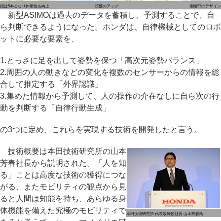
指は5本となり作業性も向上
頭部のアップ
側頭部のデザイン
新型ASIMOは過去のデータを蓄積し、予測することで、自
ら判断できるようになった。ホンダは、自律機械としてのロボ
ットに必要な要素を、
1.とっさに足を出して姿勢を保つ「高次元姿勢バランス」
2.周囲の人の動きなどの変化を複数のセンサーからの情報を総
合して推定する「外界認識」
3.集めた情報から予測して、人の操作の介在なしに自ら次の行
動を判断する「自律行動生成」
の3つに定め、これらを実現する技術を開発したと言う。
技術概要は本田技術研究所の山本
芳春社長から説明された。「人を知
る」ことは高度な技術の獲得につな
がる、またモビリティの観点から見
ると人間は知能を持ち、あらゆる身
体機能を備えた究極のモビリティで
本田技術研究所 代表取締役社長 山本芳春氏