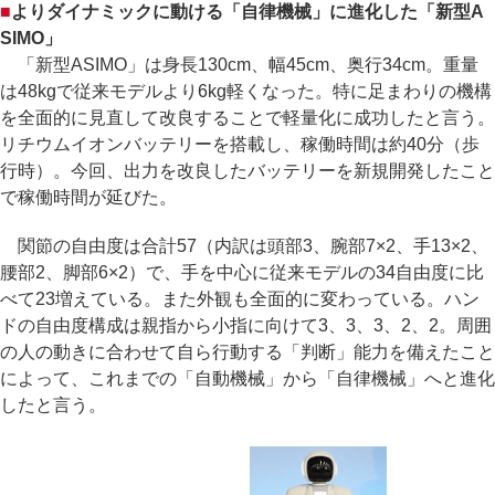
■
よりダイナミックに動ける「自律機械」に進化した「新型A
SIMO」
「新型ASIMO」は身長130cm、幅45cm、奥行34cm。重量
は48kgで従来モデルより6kg軽くなった。特に足まわりの機構
を全面的に見直して改良することで軽量化に成功したと言う。
リチウムイオンバッテリーを搭載し、稼働時間は約40分（歩
行時）。今回、出力を改良したバッテリーを新規開発したこと
で稼働時間が延びた。
関節の自由度は合計57（内訳は頭部3、腕部7×2、手13×2、
腰部2、脚部6×2）で、手を中心に従来モデルの34自由度に比
べて23増えている。また外観も全面的に変わっている。ハン
ドの自由度構成は親指から小指に向けて3、3、3、2、2。周囲
の人の動きに合わせて自ら行動する「判断」能力を備えたこと
によって、これまでの「自動機械」から「自律機械」へと進化
したと言う。