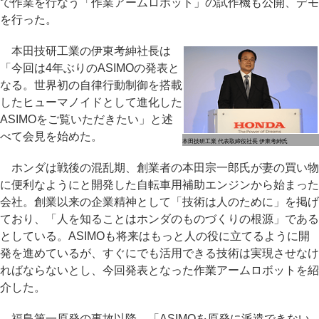
で作業を行なう「作業アームロボット」の試作機も公開、デモ
を行った。
本田技研工業の伊東考紳社長は
「今回は4年ぶりのASIMOの発表と
なる。世界初の自律行動制御を搭載
したヒューマノイドとして進化した
ASIMOをご覧いただきたい」と述
べて会見を始めた。
本田技研工業 代表取締役社長 伊東考紳氏
ホンダは戦後の混乱期、創業者の本田宗一郎氏が妻の買い物
に便利なようにと開発した自転車用補助エンジンから始まった
会社。創業以来の企業精神として「技術は人のために」を掲げ
ており、「人を知ることはホンダのものづくりの根源」である
としている。ASIMOも将来はもっと人の役に立てるように開
発を進めているが、すぐにでも活用できる技術は実現させなけ
ればならないとし、今回発表となった作業アームロボットを紹
介した。
福島第一原発の事故以降、「ASIMOを原発に派遣できない