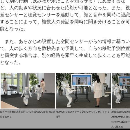
じて別の行動（飲み物が来たことを知らせる）に変更するな
ど、人の動きや状況に合わせた応対が可能となった。また、視
覚センサーと聴覚センサーを連動して、顔と音声を同時に認識
することによって、複数人の発話を同時に聞き分けることが可
能となった。
また、あらかじめ設置した空間センサーからの情報に基づい
て、人の歩く方向を数秒先まで予測して、自らの移動予測位置
と衝突する場合は、別の経路を素早く生成して歩くことも可能
となった。
ロビーで複数の来客に対して2台のASIMOが別々に対
ASIMOがジェスチャーを交えながらプレゼンをする
2台のASIMOは
応するデモ
様子
ASIMOが飲み
たASIMOは話
んに教える