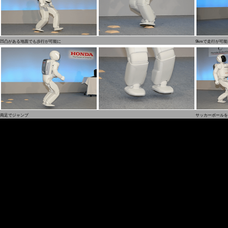
凹凸がある地面でも歩行が可能に
9kmで走行が可
両足でジャンプ
サッカーボールを蹴