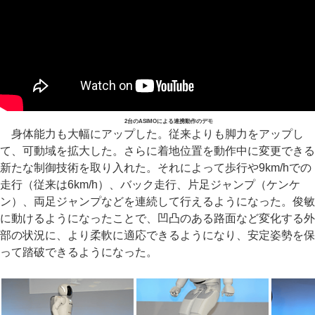
2台のASIMOによる連携動作のデモ
身体能力も大幅にアップした。従来よりも脚力をアップし
て、可動域を拡大した。さらに着地位置を動作中に変更できる
新たな制御技術を取り入れた。それによって歩行や9km/hでの
走行（従来は6km/h）、バック走行、片足ジャンプ（ケンケ
ン）、両足ジャンプなどを連続して行えるようになった。俊敏
に動けるようになったことで、凹凸のある路面など変化する外
部の状況に、より柔軟に適応できるようになり、安定姿勢を保
って踏破できるようになった。