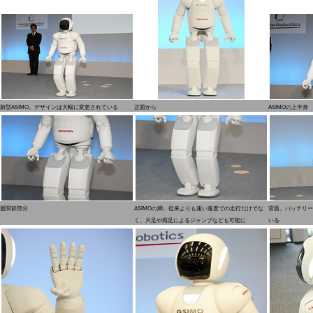
新型ASIMO。デザインは大幅に変更されている
正面から
ASIMOの上半身
股関節部分
ASIMOの脚。従来よりも速い速度での走行だけでな
背面。バッテリー
く、片足や両足によるジャンプなども可能に
いる