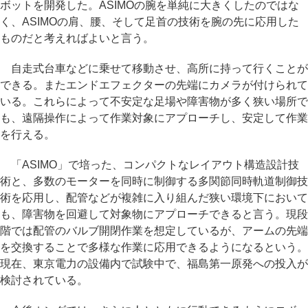
ボットを開発した。ASIMOの腕を単純に大きくしたのではな
く、ASIMOの肩、腰、そして足首の技術を腕の先に応用した
ものだと考えればよいと言う。
自走式台車などに乗せて移動させ、高所に持って行くことが
できる。またエンドエフェクターの先端にカメラが付けられて
いる。これらによって不安定な足場や障害物が多く狭い場所で
も、遠隔操作によって作業対象にアプローチし、安定して作業
を行える。
「ASIMO」で培った、コンパクトなレイアウト構造設計技
術と、多数のモーターを同時に制御する多関節同時軌道制御技
術を応用し、配管などが複雑に入り組んだ狭い環境下において
も、障害物を回避して対象物にアプローチできると言う。現段
階では配管のバルブ開閉作業を想定しているが、アームの先端
を交換することで多様な作業に応用できるようになるという。
現在、東京電力の設備内で試験中で、福島第一原発への投入が
検討されている。