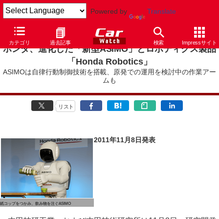
Powered by
Translate
カテゴリ
過去記事
検索
Impressサイト
ホンダ、進化した「新型ASIMO」とロボティクス製品
「Honda Robotics」
ASIMOは自律行動制御技術を搭載、原発での運用を検討中の作業アー
ムも
リスト
2011年11月8日発表
紙コップをつかみ、飲み物を注ぐASIMO