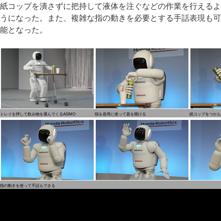
紙コップを潰さずに把持して液体を注ぐなどの作業を行えるよ
うになった。また、複雑な指の動きを必要とする手話表現も可
能となった。
トレイを押して飲み物を運んでくるASIMO
指を器用に使って蓋を開ける
紙コップをつかん
指の動きを使って手話もできる