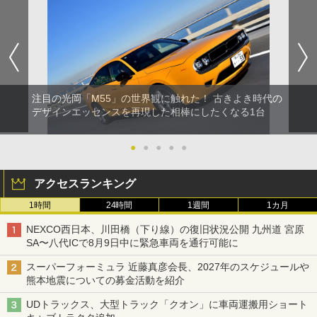
注目の光岡「M55」の世界観に触れた！ 古きよき時代の
デザインエッセンスを再現した相棒にしたくなる1台
●
●
●
●
●
アクセスランキング
1時間
24時間
1週間
1カ月
NEXCO西日本、川田橋（下り線）の復旧状況公開 九州道 宮原
SA〜八代ICで8月9日中に緊急車両を通行可能に
スーパーフォーミュラ 近藤真彦会長、2027年のスケジュールや
熊本地震についての募金活動を紹介
UDトラックス、大型トラック「クオン」に車両運搬用ショート