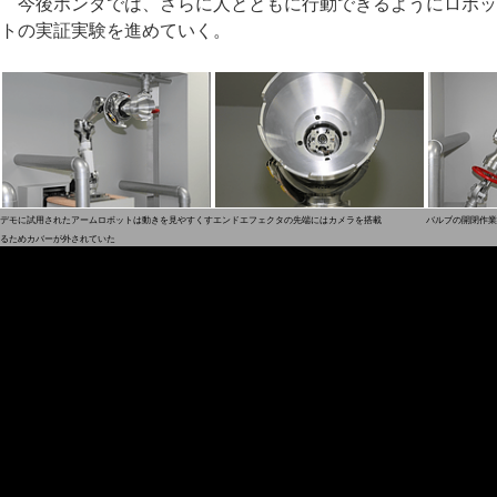
今後ホンダでは、さらに人とともに行動できるようにロボッ
トの実証実験を進めていく。
デモに試用されたアームロボットは動きを見やすくす
エンドエフェクタの先端にはカメラを搭載
バルブの開閉作業
るためカバーが外されていた