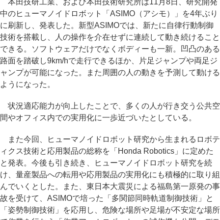
本田技研工業、および本田技術研究所は11月8日、研究開発
中のヒューマノイドロボット「ASIMO（アシモ）」を4年ぶり
に刷新し、発表した。新型ASIMOでは、新たに自律行動制御
技術を搭載し、人の操作を介在せずに連続して動き続けること
できる。ソフトウェアだけでなくボディーも一新。凹凸のある
路面を踏破し9km/hで走行できるほか、片足ジャンプや両足ジ
ャンプが可能になった。また周囲の人の動きを予測して動ける
ようになった。
状況適応能力が向上したことで、多くの人が行き交う公共空
間やオフィス内での実用化に一歩近づいたとしている。
また今回、ヒューマノイドロボット研究から生まれるロボテ
ィクス技術と応用製品の総称を「Honda Robotics」に定めた
と発表。今後も引き続き、ヒューマノイドロボット研究を続
け、量産製品への転用や応用製品の実用化にも積極的に取り組
んでいくとした。また、東日本大震災による福島第一原発の事
故を受けて、ASIMOで培った「多関節同時軌道制御技術」と
「姿勢制御技術」を応用し、危険な場所や足場が不安定な場所