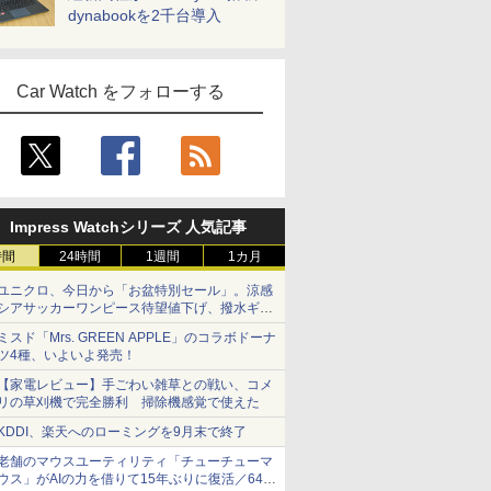
dynabookを2千台導入
Car Watch をフォローする
Impress Watchシリーズ 人気記事
時間
24時間
1週間
1カ月
ユニクロ、今日から「お盆特別セール」。涼感
シアサッカーワンピース待望値下げ、撥水ギア
ショーツは1990円に
ミスド「Mrs. GREEN APPLE」のコラボドーナ
ツ4種、いよいよ発売！
【家電レビュー】手ごわい雑草との戦い、コメ
リの草刈機で完全勝利 掃除機感覚で使えた
KDDI、楽天へのローミングを9月末で終了
老舗のマウスユーティリティ「チューチューマ
ウス」がAIの力を借りて15年ぶりに復活／64bit