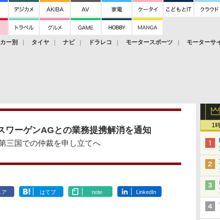
ーカー別
タイヤ
ナビ
ドラレコ
モータースポーツ
モーターサ
1
スワーゲンAGとの業務提携解消を通知
第三国での仲裁を申し立てへ
ェア
はてブ
note
LinkedIn