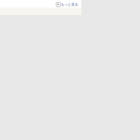
化、Windows 10/11、「Chrome」も走り回
もっと見る
る。復活記念で2026年末まで500円