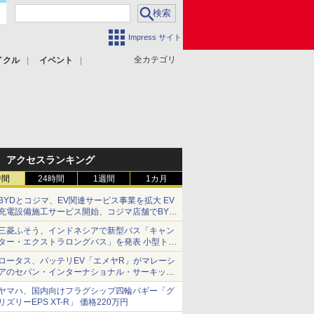
Impress サイト
全カテゴリ
イクル
イベント
アクセスランキング
時間
24時間
1週間
1カ月
BYDとコジマ、EV関連サービス事業を拡大 EV
充電設備施工サービス開始、コジマ店舗でBYD
車の展示・試乗イベントを強化
三菱ふそう、インドネシアで新型バス「キャン
ター・エクストラロングバス」を発表 小型トラ
ックベースの観光・旅客輸送向けバス
ロータス、バッテリEV「エメヤR」がマレーシ
アのセパン・インターナショナル・サーキット
のBEV最速タイムを樹立
ヤマハ、国内向けフラグシップ四輪バギー「グ
リズリーEPS XT-R」 価格220万円