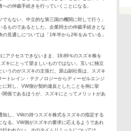
者への仲裁手続きを行っていくことになる。
でもない、中立的な第三国の機関に対して行う」
いるものであるとした。企業同士の仲裁手続きとな
決の見通しについては「1年半から2年をみている」
アクセスできないまま、19.89％のスズキ株を
スズキにとって望ましいものではない。互いに独立
というのがスズキの主張だ。原山副社長は、スズキ
パワートレイン・テクノロジーからディーゼルエンジ
とに対し、VW側が契約違反としたことを例に挙
い関係であるほうが、スズキにとってメリットがあ
知し、VWの持つスズキ株式をスズキの指定する
になる。VW側がスズキの要求に応えるようであれ
は行われない。そのタイムリミットについては、