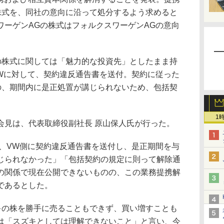
株式を、同社の意向に沿って処分するよう求めると
ワーゲンAGの株式はフォルクスワーゲンAGの意向
株式に関しては「魅力的な投資先」としたまま持
VWに対して、契約違反通告書を送付。契約に従った
の、期間内に是正処置が講じられないため、包括契
1
見は、代表取締役副社長 原山保人氏が行った。
に、VW側に契約違反通告書を送付し、是正期間を与
じられなかった」「包括契約の規定に則って解除通
の関係で現在公開できないものの、この業務提携解
であるとした。
の株を勝手に売ることもできず、買い増すことも
は「スズキとしては理解できないこと」と言い、今