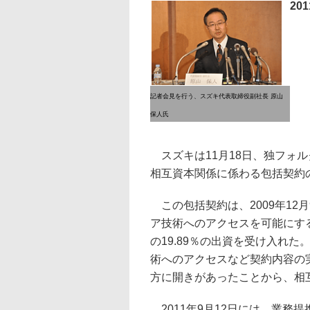
20
記者会見を行う、スズキ代表取締役副社長 原山
保人氏
スズキは11月18日、独フォル
相互資本関係に係わる包括契約
この包括契約は、2009年12
ア技術へのアクセスを可能にす
の19.89％の出資を受け入れ
術へのアクセスなど契約内容の
方に開きがあったことから、相
2011年9月12日には、業務