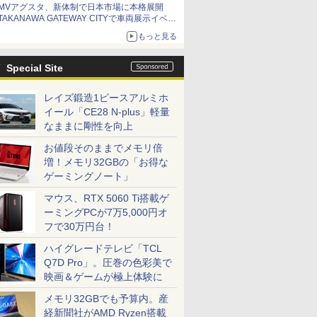
MVアグスタ、新体制で日本市場に本格展開
TAKANAWA GATEWAY CITYで車両展示イベン
ト開催
もっと見る
Special Site
レイズ鍛造1ピースアルミホ
イール「CE28 N-plus」軽量
なままに剛性を向上
お値段そのままでメモリ倍
増！メモリ32GBの「お得な
ゲーミングノート」
マウス、RTX 5060 Ti搭載ゲ
ーミングPCが7万5,000円オ
フで30万円台！
ハイグレードテレビ「TCL
Q7D Pro」。圧巻の色彩美で
映画＆ゲームが極上体験に
メモリ32GBでも予算内。産
経新聞社がAMD Ryzen搭載