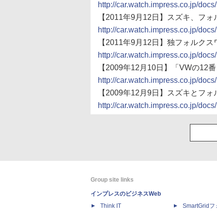
http://car.watch.impress.co.jp/d
【2011年9月12日】スズキ、フ
http://car.watch.impress.co.jp/d
【2011年9月12日】独フォル
http://car.watch.impress.co.jp/d
【2009年12月10日】「VWの
http://car.watch.impress.co.jp/d
【2009年12月9日】スズキと
http://car.watch.impress.co.jp/d
Group site links
インプレスのビジネスWeb
Think IT
SmartGri