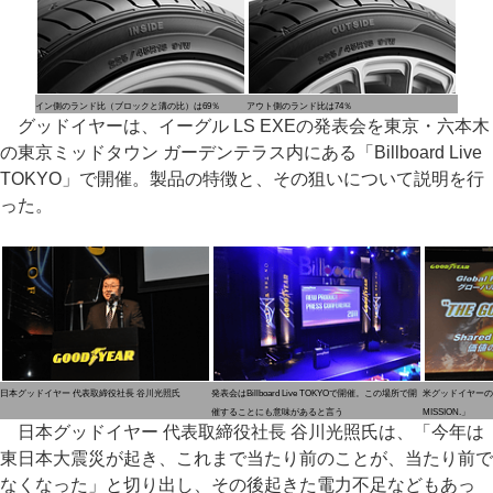
イン側のランド比（ブロックと溝の比）は69％
アウト側のランド比は74％
グッドイヤーは、イーグル LS EXEの発表会を東京・六本木
の東京ミッドタウン ガーデンテラス内にある「Billboard Live
TOKYO」で開催。製品の特徴と、その狙いについて説明を行
った。
日本グッドイヤー 代表取締役社長 谷川光照氏
発表会はBillboard Live TOKYOで開催。この場所で開
米グッドイヤーの掲
催することにも意味があると言う
MISSION.」
日本グッドイヤー 代表取締役社長 谷川光照氏は、「今年は
東日本大震災が起き、これまで当たり前のことが、当たり前で
なくなった」と切り出し、その後起きた電力不足などもあっ