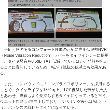
非対称パターンは、同社のフラッグシップタイヤ「イ
イン側、アウト側のランド比
ーグル F1 ASYMMERITC」シリーズと同コンセプト
高剛性コンストラクションで、変形を抑え、タイヤの
エッジレイヤー、オーバーレイヤー、ケースラインな
グリップを確保する
どで、横剛性30％アップ
手応え感のあるコンフォート性能のために専用低発熱NVR
（Noise Vibration Reduction）ラバーをタイヤインナーに採用
し、タイヤ騒音を0.5dB（A）低減しているほか、発熱を抑え
ることに寄与しているため、転がり抵抗の低減にも効果があ
る。
また、コンパウンドに「ロングライフポリマー」を採用する
ことで、タイヤライフを18％向上。17％低減した転がり抵抗
とあわせ、燃費もよく長持ちするタイヤになっていると言う。
ウエット性能も8％向上しており、ラベリング表記はA/bとい
う、バランスの取れたタイヤになっている。