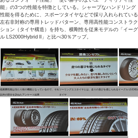
能」の3つの性能を特徴としている。シャープなハンドリング
性能を得るために、スポーツタイヤなどで採り入れられている
左右非対称の専用トレッドパターン、専用高性能コンストラク
ション（タイヤ構造）を持ち、横剛性を従来モデルの「イーグ
ル LS2000Hybrid II」と比べ30％アップ。
低燃費性能は当たり前の機能となっているので、それ
ツーリングエコタイヤとは、走りの喜びを感じられる
イーグル LS EX
以外の部分を訪ねたアンケート結果
タイヤ