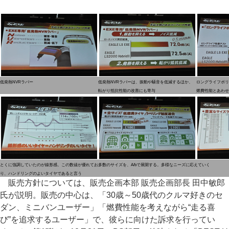
低発熱NVRラバー
低発熱NVRラバーは、振動や騒音を低減するほか、
ロングライフポリ
転がり抵抗性能の改善にも寄与
燃費性能とあわせ
とくに強調していたのが線形感。この数値が優れてお
多数のサイズを、A/bで展開する。多様なニーズに応えていく
り、ハンドリングのよいタイヤであると言う
販売方針については、販売企画本部 販売企画部長 田中敏郎
氏が説明。販売の中心は、「30歳～50歳代のクルマ好きのセ
ダン、ミニバンユーザー」「燃費性能を考えながら“走る喜
び”を追求するユーザー」で、彼らに向けた訴求を行ってい