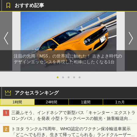
おすすめ記事
注目の光岡「M55」の世界観に触れた！ 古きよき時代の
デザインエッセンスを再現した相棒にしたくなる1台
●
●
●
●
●
アクセスランキング
1時間
24時間
1週間
1カ月
三菱ふそう、インドネシアで新型バス「キャンター・エクストラ
ロングバス」を発表 小型トラックベースの観光・旅客輸送向け
バス
トヨタ ランクル75周年、WHO認定のワクチン保冷輸送車展示
「どこへでも行き、生きて帰ってこられる」ランドクルーザーで