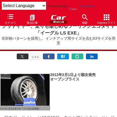
Powered by
Translate
カテゴリ
過去記事
検索
Impressサイト
グッドイヤー、走りも楽しめるツーリングエコタイヤ
「イーグル LS EXE」
非対称パターンを採用し、インチアップ用サイズを含む63サイズを用
意
リスト
2012年2月1日より順次発売
オープンプライス
ツーリングエコタイヤ「イーグル LS EXE」