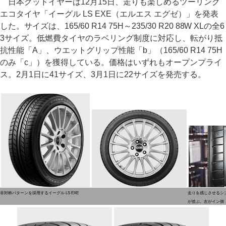
日本グッドイヤーは12月15日、走りも楽しめるツーリング
エコタイヤ「イーグル LS EXE（エルエス エグゼ）」を発表
した。サイズは、165/60 R14 75H～235/30 R20 88W XLの全6
3サイズ。低燃費タイヤのラベリング制度に対応し、転がり抵
抗性能「A」、ウエットグリップ性能「b」（165/60 R14 75H
のみ「c」）を獲得している。価格はいずれもオープンプライ
ス。2月1日に41サイズ、3月1日に22サイズを発売する。
非対称パターンを採用するイーグル LS EXE
走りを感じさせるシ
が並ぶ。左がイン側