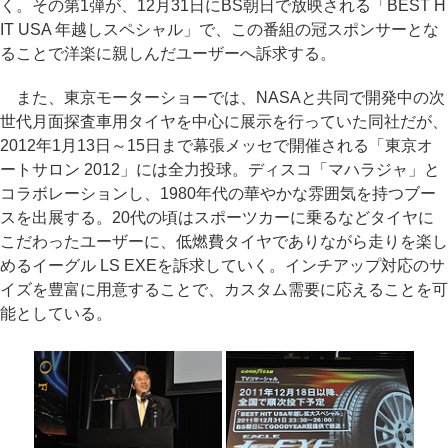
く。その第1弾が、12月31日にBS朝日で放映される「BEST H
IT USA 年越しスペシャル」で、この番組の冠スポンサーとな
ることで洋楽に親しんだユーザーへ訴求する。
また、東京モーターショーでは、NASAと共同で開発中の次
世代月面探査車用タイヤを中心に展示を行っていた同社だが、
2012年1月13日～15日まで幕張メッセで開催される「東京オ
ートサロン 2012」には全力投球。ディスコ「マハラジャ」と
コラボレーションし、1980年代の華やかな雰囲気を持つブー
スを出展する。20代の頃はスポーツカーに乗るなどタイヤに
こだわったユーザーに、低燃費タイヤでありながら走りを楽し
めるイーグル LS EXEを訴求していく。インチアップ対応のサ
イズを豊富に用意することで、カスタム需要に応えることを可
能としている。