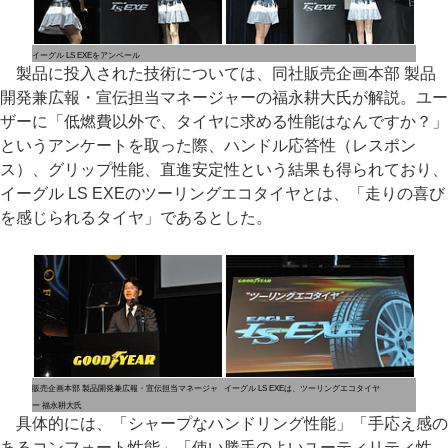
イーグル LS EXEをアンベール
製品に投入された技術については、同社販売企画本部 製品
開発兼広報・宣伝担当マネージャーの福永耕大氏が解説。ユー
ザーに「低燃費以外で、タイヤに求める性能はなんですか？」
というアンケートを取った際、ハンドル応答性（レスポン
ス）、グリップ性能、直進安定性という結果も得られており、
イーグル LS EXEのツーリングエコタイヤとは、「走りの喜び
を感じられるタイヤ」であるとした。
販売企画本部 製品開発兼広報・宣伝担当マネージャ
イーグル LS EXEは、ツーリングエコタイヤ
ー 福永耕大氏
具体的には、「シャープなハンドリング性能」「手応え感の
あるコンフォート性能」「使い勝手のよいユーティリティ性