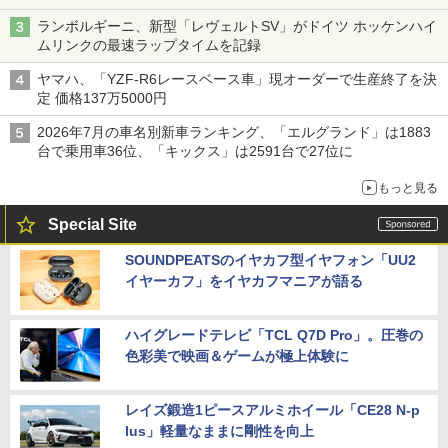
命をつなぐ
ランボルギーニ、新型「レヴェルトSV」がドイツ ホッケンハイ
ムリンクの最速ラップタイムを記録
ヤマハ、「YZF-R6レースベース車」現オーダーで生産終了を決
定 価格137万5000円
2026年7月の車名別新車ランキング、「エルグランド」は1883
台で乗用車36位、「キックス」は2591台で27位に
もっと見る
Special Site
SOUNDPEATSのイヤカフ型イヤフォン「UU2
イヤーカフ」をイヤカフマニアが語る
ハイグレードテレビ「TCL Q7D Pro」。圧巻の
色彩美で映画＆ゲームが極上体験に
レイズ鍛造1ピースアルミホイール「CE28 N-p
lus」軽量なままに剛性を向上