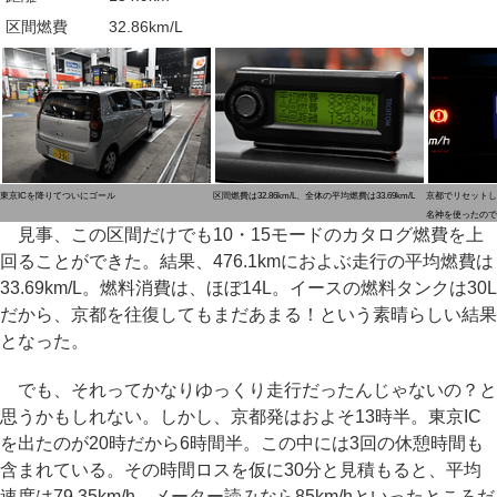
区間燃費
32.86km/L
東京ICを降りてついにゴール
区間燃費は32.86km/L、全体の平均燃費は33.69km/L
京都でリセットした
名神を使ったので
見事、この区間だけでも10・15モードのカタログ燃費を上
回ることができた。結果、476.1kmにおよぶ走行の平均燃費は
33.69km/L。燃料消費は、ほぼ14L。イースの燃料タンクは30L
だから、京都を往復してもまだあまる！という素晴らしい結果
となった。
でも、それってかなりゆっくり走行だったんじゃないの？と
思うかもしれない。しかし、京都発はおよそ13時半。東京IC
を出たのが20時だから6時間半。この中には3回の休憩時間も
含まれている。その時間ロスを仮に30分と見積もると、平均
速度は79.35km/h。メーター読みなら85km/hといったところだ