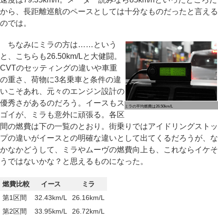
から、長距離巡航のペースとしては十分なものだったと言える
のでは。
ちなみにミラの方は……という
と、こちらも26.50km/Lと大健闘。
CVTのセッティングの違いや車重
の重さ、荷物に3名乗車と条件の違
いこそあれ、元々のエンジン設計の
優秀さがあるのだろう。イースもス
ミラの平均燃費は26.50km/L
ゴイが、ミラも意外に頑張る。各区
間の燃費は下の一覧のとおり。街乗りではアイドリングストッ
プの違いがイースとの明確な違いとして出てくるだろうが、な
かなかどうして、ミラやムーヴの燃費向上も、これならイケそ
うではないかな？と思えるものになった。
燃費比較
イース
ミラ
第1区間
32.43km/L
26.16km/L
第2区間
33.95km/L
26.72km/L