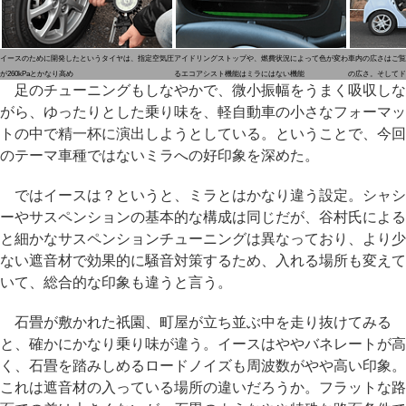
イースのために開発したというタイヤは、指定空気圧
アイドリングストップや、燃費状況によって色が変わ
車内の広さはご覧
が260kPaとかなり高め
るエコアシスト機能はミラにはない機能
の広さ。そしてド
足のチューニングもしなやかで、微小振幅をうまく吸収しな
がら、ゆったりとした乗り味を、軽自動車の小さなフォーマッ
トの中で精一杯に演出しようとしている。ということで、今回
のテーマ車種ではないミラへの好印象を深めた。
ではイースは？というと、ミラとはかなり違う設定。シャシ
ーやサスペンションの基本的な構成は同じだが、谷村氏による
と細かなサスペンションチューニングは異なっており、より少
ない遮音材で効果的に騒音対策するため、入れる場所も変えて
いて、総合的な印象も違うと言う。
石畳が敷かれた祇園、町屋が立ち並ぶ中を走り抜けてみる
と、確かにかなり乗り味が違う。イースはややバネレートが高
く、石畳を踏みしめるロードノイズも周波数がやや高い印象。
これは遮音材の入っている場所の違いだろうか。フラットな路