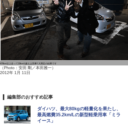
470km以上走って33km/L越えは見事!! 大満足の結果です
（Photo：安田 剛／本田雅一）
2012年 1月 11日
編集部のおすすめ記事
ダイハツ、最大80kgの軽量化を果たし、
最高燃費35.2km/Lの新型軽乗用車「ミラ
イース」