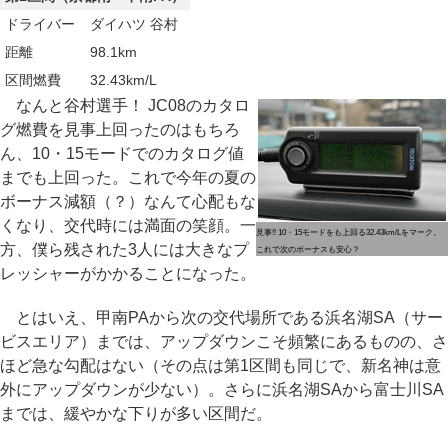
ドライバー
ダイハツ 谷村
距離
98.1km
区間燃費
32.43km/L
なんと谷村選手！ JC08のカタロ
グ燃費を見事上回ったのはもちろ
ん、10・15モードでのカタログ値
までも上回った。これで今年の夏の
ボーナス減額（？）なんて心配もな
くなり、交代時には満面の笑顔。一
見事!! 10・15モードをも上回る32.43km/Lをマーク。
方、僕ら残された3人には大きなプ
これで次のボーナスも安心？
レッシャーがかかることになった。
とはいえ、甲南PAから次の交代場所である浜名湖SA（サー
ビスエリア）までは、アップダウンこそ頻繁にあるものの、さ
ほど急な勾配はない（その点は第1区間も同じで、新名神は意
外にアップダウンが少ない）。さらに浜名湖SAから富士川SA
までは、緩やかな下りが多い区間だ。