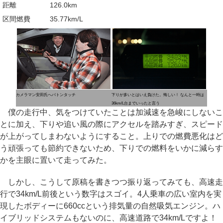
距離
126.0km
区間燃費
35.77km/L
カメラマン安田氏へバトンタッチ
下りが多いとはいえ負けた。悔しい！ なんと一時は
36km/L台までいったと言う
僕の走行中、気をつけていたことは加減速を急峻にしないこ
とに加え、下りや追い風の際にアクセルを踏みすぎ、スピード
が上がってしまわないようにすること。上りでの燃費悪化はど
う頑張っても節約できないため、下りでの燃料をいかに減らす
かを主眼に置いて走ってみた。
しかし、こうして原稿を書きつつ振り返ってみても、高速走
行で34km/L前後という数字はスゴイ。4人乗車の広い室内を実
現したボディーに660ccという排気量の自然吸気エンジン。ハ
イブリッドシステムもないのに、高速道路で34km/Lですよ！