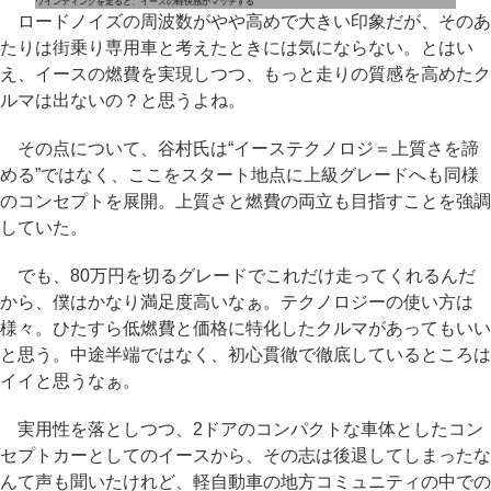
ワインディングを走ると、イースの軽快感がマッチする
ロードノイズの周波数がやや高めで大きい印象だが、そのあ
たりは街乗り専用車と考えたときには気にならない。とはい
え、イースの燃費を実現しつつ、もっと走りの質感を高めたク
ルマは出ないの？と思うよね。
その点について、谷村氏は“イーステクノロジ＝上質さを諦
める”ではなく、ここをスタート地点に上級グレードへも同様
のコンセプトを展開。上質さと燃費の両立も目指すことを強調
していた。
でも、80万円を切るグレードでこれだけ走ってくれるんだ
から、僕はかなり満足度高いなぁ。テクノロジーの使い方は
様々。ひたすら低燃費と価格に特化したクルマがあってもいい
と思う。中途半端ではなく、初心貫徹で徹底しているところは
イイと思うなぁ。
実用性を落としつつ、2ドアのコンパクトな車体としたコン
セプトカーとしてのイースから、その志は後退してしまったな
んて声も聞いたけれど、軽自動車の地方コミュニティの中での