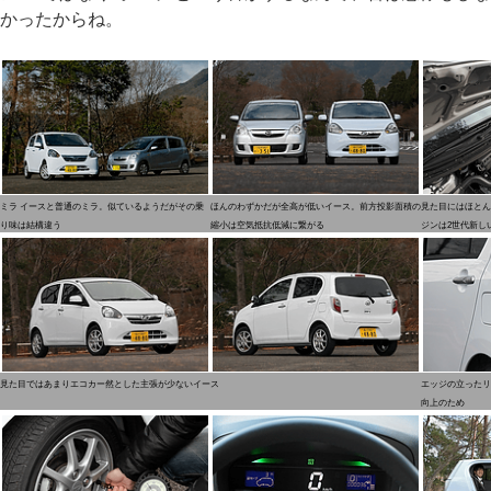
かったからね。
ミラ イースと普通のミラ。似ているようだがその乗
ほんのわずかだが全高が低いイース。前方投影面積の
見た目にはほとん
り味は結構違う
縮小は空気抵抗低減に繋がる
ジンは2世代新し
見た目ではあまりエコカー然とした主張が少ないイース
エッジの立ったリ
向上のため