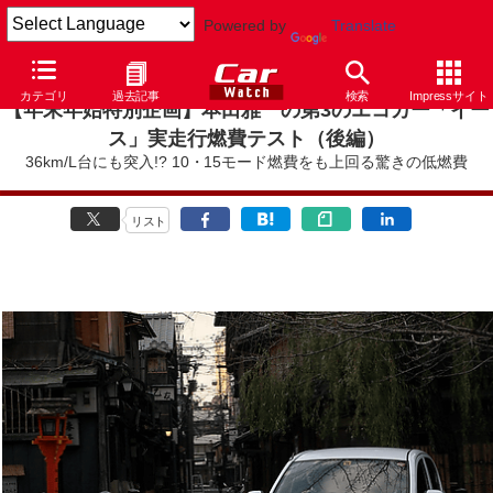
Powered by
Translate
カテゴリ
過去記事
検索
Impressサイト
【年末年始特別企画】本田雅一の第3のエコカー「イー
ス」実走行燃費テスト（後編）
36km/L台にも突入!? 10・15モード燃費をも上回る驚きの低燃費
リスト