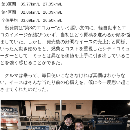
第3区間
35.77km/L
27.05km/L
第4区間
32.86km/L
26.09km/L
全体平均
33.69km/L
26.50km/L
出発前は“第3のエコカー”という謳い文句に、軽自動車とエ
コのイメージが結びつかず、当初はどう原稿を進めるか頭を悩
ましていた。しかし、発売後の好調なイースの売上げと同様、
いったん動き始めると、燃費とコストを重視したシティコミュ
ーターとして、ミラとは異なる価値を上手に引き出しているこ
とを強く感じることができた。
クルマは乗って、毎日使いこなさなければ真価はわからな
い。イースはそんな当たり前の心構えを、僕に今一度思い起こ
させてくれたのだった。