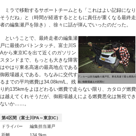
ミラで移動するサポートチームとも「これはよい記録になり
そうだね」と（時間が経過するとともに責任が重くなる最終走
者の編集瀬戸を除き）、徐々に話が弾んでいったのだった。
ということで、最終走者の編集瀬
戸に最後のバトンタッチ。富士川S
Aから東京ICを出て近くのガソリン
スタンドまで、もっとも大きな障害
はやはり東名高速の最高地点である
御殿場越えである。ちなみに交代す
アンカーは担当編集の瀬戸氏。東名高速で最も標高の
るまでの平均燃費は34.08km/L。残
高い御殿場越えの区間だ
り約135kmをよほどわるい燃費で走らない限り、カタログ燃費
は越えてくれそうだが、御殿場越えによる燃費悪化は無視でき
ないか……。
第4区間（富士川PA～東京IC）
ドライバー
編集担当瀬戸
距離
134.9km