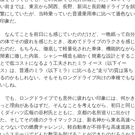
い前までは、東京から関西、長野、新潟と長距離ドライブを頻
繁にしていたが、当時乗っていた普通乗用車に比べて遜色ない
印象だ。
なんてことを前日にも感じていたのだけど、一晩眠って自分
の体でその疲れを感じたとき、改めてドライブのラクさを感じ
たのだ。もちろん、徹底して軽量化された車体、機能的ながら
簡素に徹した内装、シャシー構造も細かく簡素な設計とするこ
とで低コストになるよう工夫されたミラ イース（以下イー
ス）は、普通のミラ（以下ミラ）に比べると“走り”の質は落ち
るのかもしれない。そもそもロングドライブ向けの車種でもな
いしね。
でも、ロングドライブでも意外に疲れない印象には、何かき
っと理由があるはずだ。そんなことを考えながら、初日と同じ
くダイハツ広報の谷村氏とともに、京都の名所巡りに出かけ
た。そしてその後のクライマックスは、新名神から東名高速へ
とつないでの燃費チャレンジ。軽自動車が不得手な高速道路と
いうステージでどんな数字を挙げることができたのだろうか？