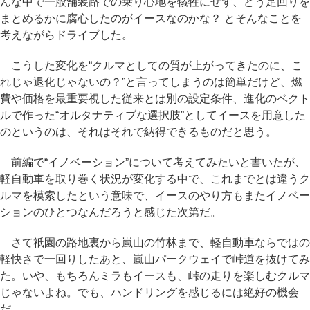
んな中で一般舗装路での乗り心地を犠牲にせず、どう足回りを
まとめるかに腐心したのがイースなのかな？ とそんなことを
考えながらドライブした。
こうした変化を“クルマとしての質が上がってきたのに、こ
れじゃ退化じゃないの？”と言ってしまうのは簡単だけど、燃
費や価格を最重要視した従来とは別の設定条件、進化のベクト
ルで作った“オルタナティブな選択肢”としてイースを用意した
のというのは、それはそれで納得できるものだと思う。
前編で“イノベーション”について考えてみたいと書いたが、
軽自動車を取り巻く状況が変化する中で、これまでとは違うク
ルマを模索したという意味で、イースのやり方もまたイノベー
ションのひとつなんだろうと感じた次第だ。
さて祇園の路地裏から嵐山の竹林まで、軽自動車ならではの
軽快さで一回りしたあと、嵐山パークウェイで峠道を抜けてみ
た。いや、もちろんミラもイースも、峠の走りを楽しむクルマ
じゃないよね。でも、ハンドリングを感じるには絶好の機会
だ。