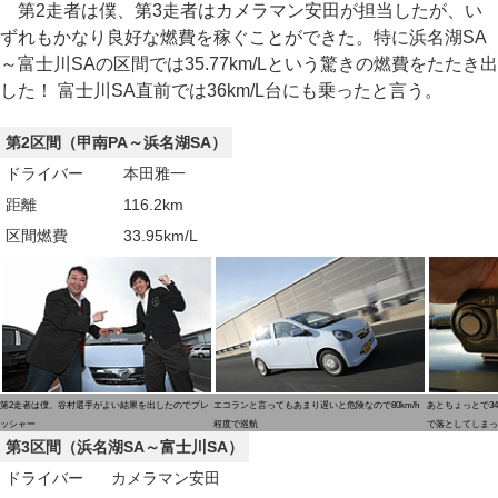
第2走者は僕、第3走者はカメラマン安田が担当したが、い
ずれもかなり良好な燃費を稼ぐことができた。特に浜名湖SA
～富士川SAの区間では35.77km/Lという驚きの燃費をたたき出
した！ 富士川SA直前では36km/L台にも乗ったと言う。
第2区間（甲南PA～浜名湖SA）
ドライバー
本田雅一
距離
116.2km
区間燃費
33.95km/L
第2走者は僕。谷村選手がよい結果を出したのでプレ
エコランと言ってもあまり遅いと危険なので80km/h
あとちょっとで34
ッシャー
程度で巡航
で落としてしまっ
第3区間（浜名湖SA～富士川SA）
ドライバー
カメラマン安田