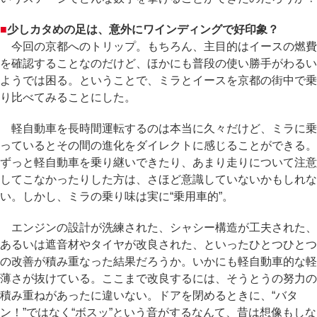
■
少しカタめの足は、意外にワインディングで好印象？
今回の京都へのトリップ。もちろん、主目的はイースの燃費
を確認することなのだけど、ほかにも普段の使い勝手がわるい
ようでは困る。ということで、ミラとイースを京都の街中で乗
り比べてみることにした。
軽自動車を長時間運転するのは本当に久々だけど、ミラに乗
っているとその間の進化をダイレクトに感じることができる。
ずっと軽自動車を乗り継いできたり、あまり走りについて注意
してこなかったりした方は、さほど意識していないかもしれな
い。しかし、ミラの乗り味は実に“乗用車的”。
エンジンの設計が洗練された、シャシー構造が工夫された、
あるいは遮音材やタイヤが改良された、といったひとつひとつ
の改善が積み重なった結果だろうか。いかにも軽自動車的な軽
薄さが抜けている。ここまで改良するには、そうとうの努力の
積み重ねがあったに違いない。ドアを閉めるときに、“バタ
ン！”ではなく“ボスッ”という音がするなんて、昔は想像もしな