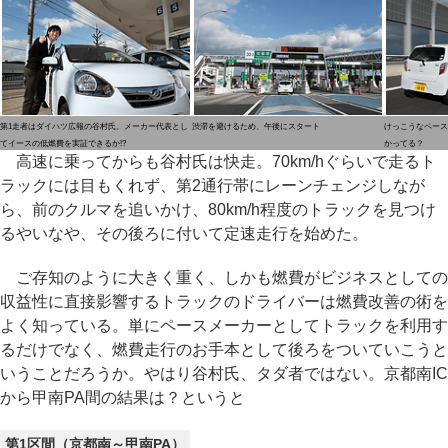
第1走者はダイハツ広報の谷村氏。メーカー代表とし
渋滞を避けるため、午後にスタート
けっこうなペース
てイースの低燃費を実証できるか!?
かってる？
高速に乗ってからも谷村氏は快走。70km/hぐらいで走るト
ラックには目もくれず、第2通行帯にレーンチェンジしなが
ら、前のクルマを追いかけ、80km/h程度のトラックを見つけ
るやいなや、その後ろに付いて定速走行を始めた。
ご存知のように大きく重く、しかも燃費がビジネスとしての
収益性に直接影響するトラックのドライバーは燃費改善の術を
よく知っている。単にペースメーカーとしてトラックを利用す
るだけでなく、燃費走行のお手本として後ろをついていこうと
いうことだろうか。やはり谷村氏、タダ者ではない。京都南IC
から甲南PA間の結果は？というと
第1区間（京都南～甲南PA）