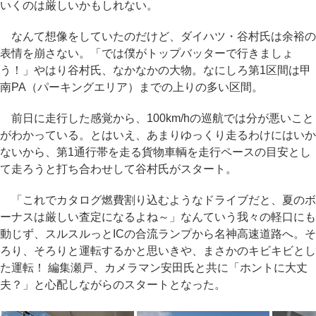
いくのは厳しいかもしれない。
なんて想像をしていたのだけど、ダイハツ・谷村氏は余裕の
表情を崩さない。「では僕がトップバッターで行きましょ
う！」やはり谷村氏、なかなかの大物。なにしろ第1区間は甲
南PA（パーキングエリア）までの上りの多い区間。
前日に走行した感覚から、100km/hの巡航では分が悪いこと
がわかっている。とはいえ、あまりゆっくり走るわけにはいか
ないから、第1通行帯を走る貨物車輌を走行ペースの目安とし
て走ろうと打ち合わせして谷村氏がスタート。
「これでカタログ燃費割り込むようなドライブだと、夏のボ
ーナスは厳しい査定になるよね～」なんていう我々の軽口にも
動じず、スルスルっとICの合流ランプから名神高速道路へ。そ
ろり、そろりと運転するかと思いきや、まさかのキビキビとし
た運転！ 編集瀬戸、カメラマン安田氏と共に「ホントに大丈
夫？」と心配しながらのスタートとなった。