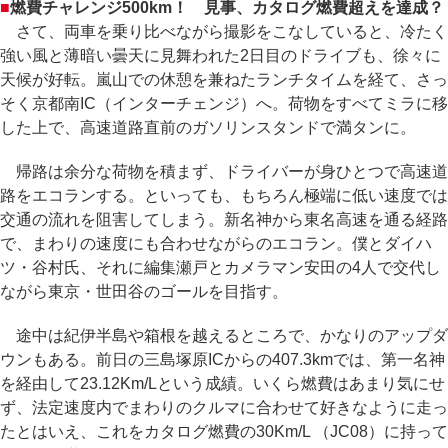
■
燃費チャレンジ500km！ 見事、カタログ燃費超えを達成？
さて、両車を乗り比べながら撮影をこなしていると、冷たく
強い風と薄暗い曇天に見舞われた2日目のドライブも、徐々に
天候が好転。嵐山での休憩を兼ねたランチタイムを経て、さっ
そく京都南IC（インターチェンジ）へ。荷物をすべてミラに移
した上で、高速道路直前のガソリンスタンドで満タンに。
帰路は余分な荷物を積まず、ドライバーが身ひとつで高速道
路をエコランする。といっても、もちろん極端に低い速度では
交通の流れを阻害してしまう。新名神から東名高速を通る経路
で、まわりの速度にも合わせながらのエコラン。僕とダイハ
ツ・谷村氏、それに編集瀬戸とカメラマン安田の4人で交代し
ながら東京・世田谷のゴールを目指す。
途中は紀伊半島や箱根を越えるところで、かなりのアップダ
ウンもある。前日の三島塚原ICからの407.3kmでは、第一名神
を経由して23.12Km/Lという成績。いくら燃費はあまり気にせ
ず、法定速度内でまわりのクルマに合わせて好きなように走っ
たとはいえ、これをカタログ燃費の30Km/L （JC08）に持って