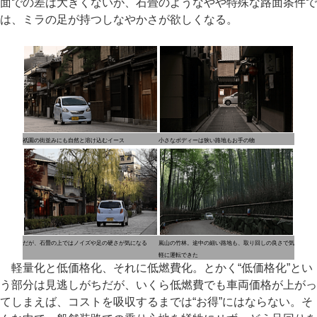
面での差は大きくないが、石畳のようなやや特殊な路面条件で
は、ミラの足が持つしなやかさが欲しくなる。
祇園の街並みにも自然と溶け込むイース
小さなボディーは狭い路地もお手の物
だが、石畳の上ではノイズや足の硬さが気になる
嵐山の竹林。途中の細い路地も、取り回しの良さで気
軽に運転できた
軽量化と低価格化、それに低燃費化。とかく“低価格化”とい
う部分は見逃しがちだが、いくら低燃費でも車両価格が上がっ
てしまえば、コストを吸収するまでは“お得”にはならない。そ