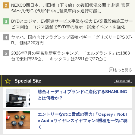
バス
NEXCO西日本、川田橋（下り線）の復旧状況公開 九州道 宮原
SA〜八代ICで8月9日中に緊急車両を通行可能に
BYDとコジマ、EV関連サービス事業を拡大 EV充電設備施工サー
ビス開始、コジマ店舗でBYD車の展示・試乗イベントを強化
ヤマハ、国内向けフラグシップ四輪バギー「グリズリーEPS XT-
R」 価格220万円
2026年7月の車名別新車ランキング、「エルグランド」は1883
台で乗用車36位、「キックス」は2591台で27位に
もっと見る
Special Site
総合オーディオブランドに進化するSHANLING
とは何者か？
エントリーなのに脅威の実力!「Osprey」Nobl
e Audioワイヤレスイヤフォン4機種を一気に聴
く