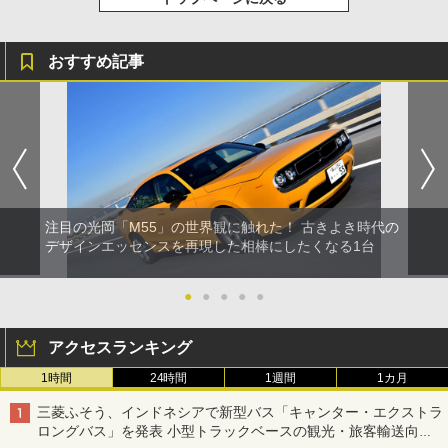
おすすめ記事
注目の光岡「M55」の世界観に触れた！ 古きよき時代の
デザインエッセンスを再現した相棒にしたくなる1台
●
●
●
●
●
アクセスランキング
1時間
24時間
1週間
1カ月
三菱ふそう、インドネシアで新型バス「キャンター・エクストラ
ロングバス」を発表 小型トラックベースの観光・旅客輸送向け