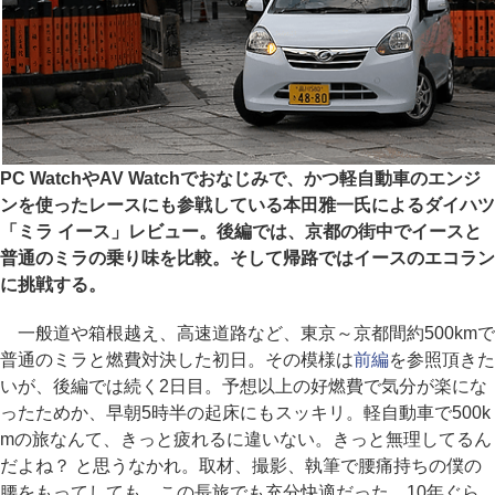
PC WatchやAV Watchでおなじみで、かつ軽自動車のエンジ
ンを使ったレースにも参戦している本田雅一氏によるダイハツ
「ミラ イース」レビュー。後編では、京都の街中でイースと
普通のミラの乗り味を比較。そして帰路ではイースのエコラン
に挑戦する。
一般道や箱根越え、高速道路など、東京～京都間約500kmで
普通のミラと燃費対決した初日。その模様は
前編
を参照頂きた
いが、後編では続く2日目。予想以上の好燃費で気分が楽にな
ったためか、早朝5時半の起床にもスッキリ。軽自動車で500k
mの旅なんて、きっと疲れるに違いない。きっと無理してるん
だよね？ と思うなかれ。取材、撮影、執筆で腰痛持ちの僕の
腰をもってしても、この長旅でも充分快適だった。10年ぐら