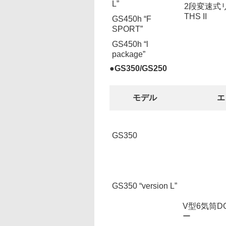
L”
2段変速式
THS II
GS450h “F
SPORT”
GS450h “l
package”
●
GS350/GS250
モデル
エ
GS350
GS350 “version L”
V型6気筒DO
ー