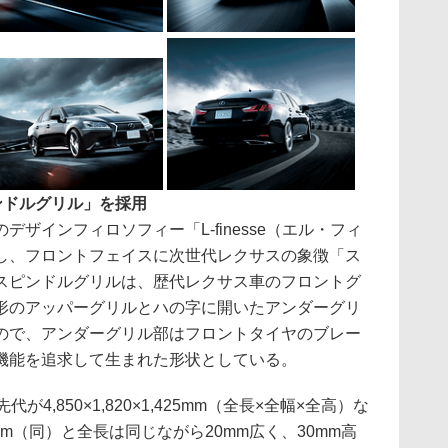
ンドルグリル」を採用
ザインフィロソフィー「L-finesse（エル・フィ
し、フロントフェイスに次世代レクサスの象徴「ス
スピンドルグリルは、歴代レクサス車のフロントグ
形のアッパーグリルとハの字に開いたアンダーグリ
ので、アンダーグリル部はフロントタイヤのブレー
機能を追求して生まれた形状としている。
4,850×1,820×1,425mm（全長×全幅×全高）な
,455mm（同）と全長は同じながら20mm広く、30mm高