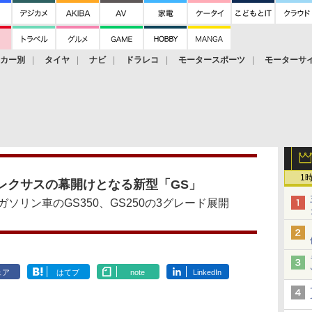
ーカー別
タイヤ
ナビ
ドラレコ
モータースポーツ
モーターサ
1
レクサスの幕開けとなる新型「GS」
ガソリン車のGS350、GS250の3グレード展開
ェア
はてブ
note
LinkedIn