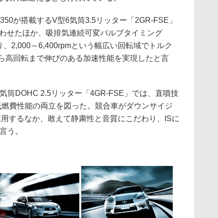
0が搭載するV型6気筒3.5リッター「2GR-FSE」
合わせたほか、吸排気連続可変バルブタイミング
より、2,000～6,400rpmという幅広い回転域でトルク
から高回転まで伸びのある加速性能を実現したと言
筒DOHC 2.5リッター「4GR-FSE」では、直噴技
と低燃費性能の両立を図った。競合車がダウンサイジ
用するなか、敢えて静粛性と音質にこだわり、ISに
と言う。