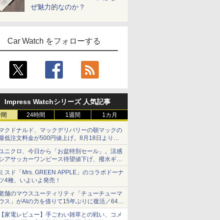
ぜ魅力的なのか？
Car Watch をフォローする
Impress Watchシリーズ 人気記事
時間
24時間
1週間
1カ月
マクドナルド、マックデリバリーの朝マックの
最低注文料金が500円値上げ。8月18日より
1,500円から受付
ユニクロ、今日から「お盆特別セール」。涼感
シアサッカーワンピース待望値下げ、撥水ギア
ショーツは1990円に
ミスド「Mrs. GREEN APPLE」のコラボドーナ
ツ4種、いよいよ発売！
老舗のマウスユーティリティ「チューチューマ
ウス」がAIの力を借りて15年ぶりに復活／64bit
化、Windows 10/11、「Chrome」も走り回
【家電レビュー】手ごわい雑草との戦い、コメ
る。復活記念で2026年末まで500円