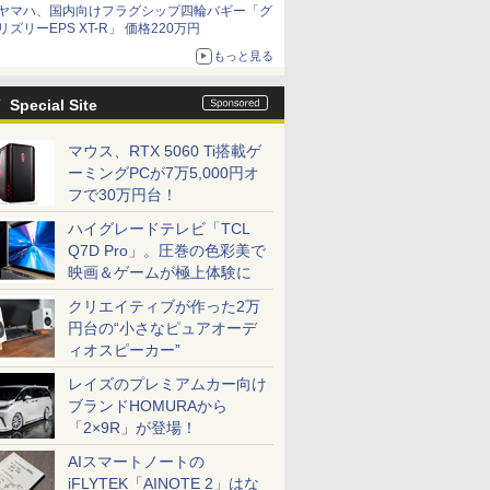
ヤマハ、国内向けフラグシップ四輪バギー「グ
リズリーEPS XT-R」 価格220万円
もっと見る
Special Site
マウス、RTX 5060 Ti搭載ゲ
ーミングPCが7万5,000円オ
フで30万円台！
ハイグレードテレビ「TCL
Q7D Pro」。圧巻の色彩美で
映画＆ゲームが極上体験に
クリエイティブが作った2万
円台の“小さなピュアオーデ
ィオスピーカー”
レイズのプレミアムカー向け
ブランドHOMURAから
「2×9R」が登場！
AIスマートノートの
iFLYTEK「AINOTE 2」はな