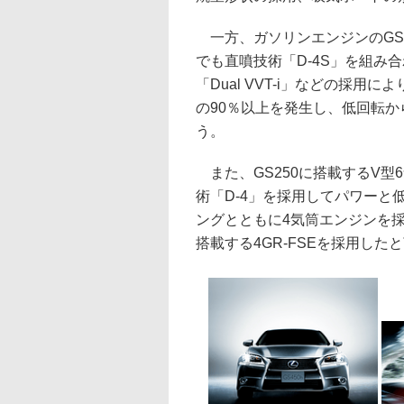
一方、ガソリンエンジンのGS35
でも直噴技術「D-4S」を組み
「Dual VVT-i」などの採用に
の90％以上を発生し、低回転
う。
また、GS250に搭載するV型6気
術「D-4」を採用してパワー
ングとともに4気筒エンジンを採
搭載する4GR-FSEを採用した