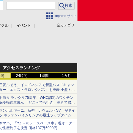
Impress サイト
全カテゴリ
イクル
イベント
アクセスランキング
時間
24時間
1週間
1カ月
三菱ふそう、インドネシアで新型バス「キャン
ター・エクストラロングバス」を発表 小型トラ
ックベースの観光・旅客輸送向けバス
トヨタ ランクル75周年、WHO認定のワクチン
保冷輸送車展示 「どこへでも行き、生きて帰っ
てこられる」ランドクルーザーで命をつなぐ
ランボルギーニ、新型「レヴェルトSV」がドイ
ツ ホッケンハイムリンクの最速ラップタイムを
記録
ヤマハ、「YZF-R6レースベース車」現オーダー
で生産終了を決定 価格137万5000円