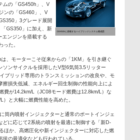
ムの「GS450h」、V
ジンの「GS460」、V
「GS350」3グレード展開
」「GS350」に加え、新
GS450hに搭載するハイブリッドシステム構成図
ッターエンジンを搭載する
加わった。
hは、モーターこそ従来からの「1KM」を引き継ぐ
ソンサイクルを採用したV型6気筒3.5リッター
、ハイブリッド専用のトランスミッションの改良や、モ
摩擦損失低減、エネルギー回生制御の性能向上によ
が14.2km/L（JC08モード燃費は12.8km/L）な
2km/L）と大幅に燃費性能を高めた。
れに筒内噴射インジェクターと通常のポートインジェ
などに応じて2系統の噴射を最適に制御する「新D-
するほか、高燃圧化や新インジェクターに対応した燃
形状の最適化なども行われている。