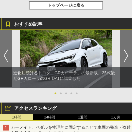
トップページに戻る
おすすめ記事
進化し続けるトヨタ「GRカローラ」の最新版、25式後
期GRカローラのGR-DATに試乗した
●
●
●
●
●
アクセスランキング
1時間
24時間
1週間
1カ月
カーメイト、ペダルを物理的に固定することで車両の発進・盗難