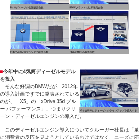
BMWグループの世界販売台数
BMWブランドの世界販売台数
日本でのBMWブランドの販売台数
日本のMINIの販売台数
■
今年中に4気筒ディーゼルモデル
を投入
そんな好調のBMWだが、2012年
の導入計画ですでに発表されている
のが、「X5」の「xDrive 35d ブル
ー パフォーマンス」、つまりクリ
X5を皮切りにディーゼルのラインアップを拡大する
ーン・ディーゼルエンジンの導入だ。
このディーゼルエンジン導入についてクルーガー社長は「単
に消費者の反応を見ようとしているわけではなく、ニーズに応