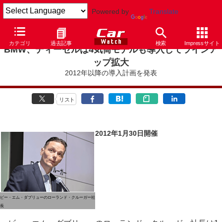
Powered by
Translate
カテゴリ
過去記事
検索
Impressサイト
BMW、ディーゼルは4気筒モデルも導入してラインア
ップ拡大
2012年以降の導入計画を発表
リスト
2012年1月30日開催
ビー・エム・ダブリューのローランド・クルーガー社
長