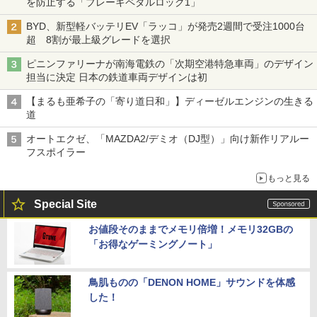
を防止する「ブレーキペダルロック1」
BYD、新型軽バッテリEV「ラッコ」が発売2週間で受注1000台
超 8割が最上級グレードを選択
ピニンファリーナが南海電鉄の「次期空港特急車両」のデザイン
担当に決定 日本の鉄道車両デザインは初
【まるも亜希子の「寄り道日和」】ディーゼルエンジンの生きる
道
オートエクゼ、「MAZDA2/デミオ（DJ型）」向け新作リアルー
フスポイラー
もっと見る
Special Site
お値段そのままでメモリ倍増！メモリ32GBの
「お得なゲーミングノート」
鳥肌ものの「DENON HOME」サウンドを体感
した！