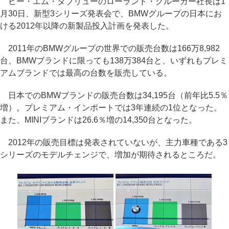
ビー・エム・ダブリューのローランド・クルーガー社長は1
月30日、新型3シリーズ発表会で、BMWグループの日本にお
ける2012年以降の新製品投入計画を発表した。
2011年のBMWグループの世界での販売台数は166万8,982
台、BMWブランドに限っても138万384台と、いずれもプレミ
アムブランドでは最高の台数を販売している。
日本でのBMWブランドの販売台数は34,195台（前年比5.5％
増）。プレミアム・インポートでは3年連続の1位となった。
また、MINIブランドは26.6％増の14,350台となった。
2012年の販売目標は発表されていないが、主力車種である3
シリーズのモデルチェンジで、増加が期待されるところだ。