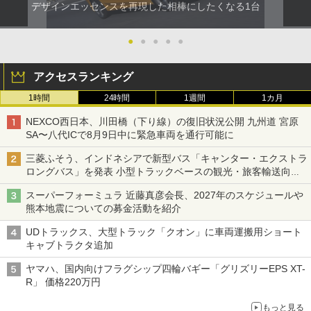
デザインエッセンスを再現した相棒にしたくなる1台
●
●
●
●
●
アクセスランキング
1時間
24時間
1週間
1カ月
NEXCO西日本、川田橋（下り線）の復旧状況公開 九州道 宮原
SA〜八代ICで8月9日中に緊急車両を通行可能に
三菱ふそう、インドネシアで新型バス「キャンター・エクストラ
ロングバス」を発表 小型トラックベースの観光・旅客輸送向け
バス
スーパーフォーミュラ 近藤真彦会長、2027年のスケジュールや
熊本地震についての募金活動を紹介
UDトラックス、大型トラック「クオン」に車両運搬用ショート
キャブトラクタ追加
ヤマハ、国内向けフラグシップ四輪バギー「グリズリーEPS XT-
R」 価格220万円
もっと見る