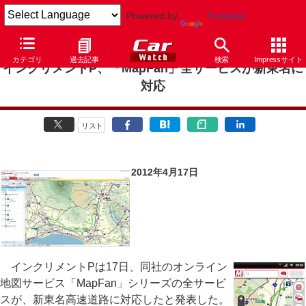
Powered by
Translate
カテゴリ
過去記事
検索
Impressサイト
インクリメントP、「MapFan」全サービスが新東名に
対応
リスト
2012年4月17日
インクリメントPは17日、同社のオンライン
地図サービス「MapFan」シリーズの全サービ
スが、新東名高速道路に対応したと発表した。