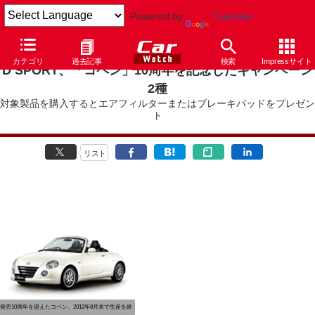
Powered by
Translate
カテゴリ
過去記事
検索
Impressサイト
D SPORT、「コペン」10周年を記念したキャンペーン
2種
対象製品を購入するとエアフィルターまたはブレーキパッドをプレゼン
ト
リスト
発売10周年を迎えたコペン。2012年8月末で生産を終