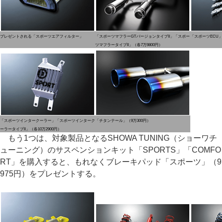
プレゼントされる「スポーツエアフィルター」
「スポーツマフラーGTバージョンタイプII」「スポー
「スポーツECU」
ツマフラータイプII」（各7万9800円）
「スポーツインタークーラー」「スポーツインターク
「チタンテール」（9万300円）
ーラータイプII」（各10万2900円）
もう1つは、対象製品となるSHOWA TUNING（ショーワチ
ューニング）のサスペンションキット「SPORTS」「COMFO
RT」を購入すると、もれなくブレーキパッド「スポーツ」（9
975円）をプレゼントする。