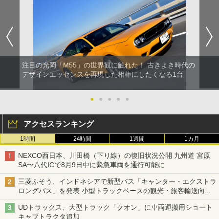
注目の光岡「M55」の世界観に触れた！ 古きよき時代の
デザインエッセンスを再現した相棒にしたくなる1台
●
●
●
●
●
アクセスランキング
1時間
24時間
1週間
1カ月
NEXCO西日本、川田橋（下り線）の復旧状況公開 九州道 宮原
SA〜八代ICで8月9日中に緊急車両を通行可能に
三菱ふそう、インドネシアで新型バス「キャンター・エクストラ
ロングバス」を発表 小型トラックベースの観光・旅客輸送向け
バス
UDトラックス、大型トラック「クオン」に車両運搬用ショート
キャブトラクタ追加