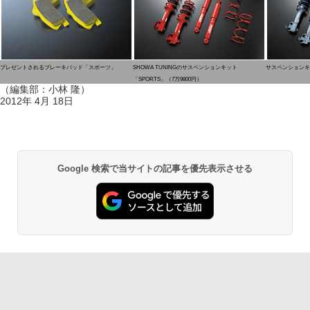
プレゼントされるブレーキパッド「スポーツ」
SHOWA TUNINGのサスペンションキット
サスペンションキッ
「SPORTS」（7万9800円）
（編集部：小林 隆）
2012年 4月 18日
Google 検索で当サイトの記事を優先表示させる