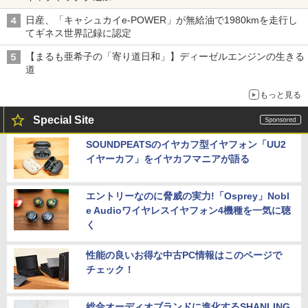
日産、「キャシュカイe-POWER」が無給油で1980kmを走行し
てギネス世界記録に認定
【まるも亜希子の「寄り道日和」】ディーゼルエンジンの生きる
道
もっと見る
Special Site
SOUNDPEATSのイヤカフ型イヤフォン「UU2
イヤーカフ」をイヤカフマニアが語る
エントリーなのに脅威の実力!「Osprey」Nobl
e Audioワイヤレスイヤフォン4機種を一気に聴
く
性能の良いお得な中古PC情報はこのページで
チェック！
総合オーディオブランドに進化するSHANLING