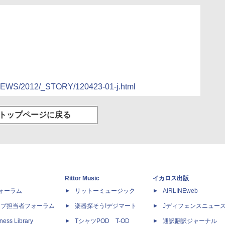
P/NEWS/2012/_STORY/120423-01-j.html
トップページに戻る
Rittor Music
イカロス出版
dフォーラム
リットーミュージック
AIRLINEweb
ップ担当者フォーラム
楽器探そう!デジマート
Jディフェンスニュー
ness Library
TシャツPOD T-OD
通訳翻訳ジャーナル