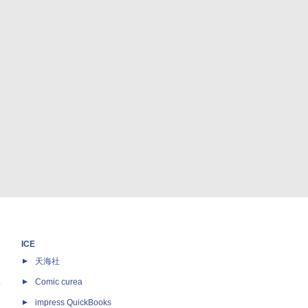
ICE
天海社
ス
Comic curea
impress QuickBooks