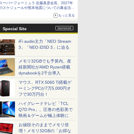
スーパーフォーミュラ 近藤真彦会長、2027年
のスケジュールや熊本地震についての募金活動
を紹介
もっと見る
Special Site
iFi audio主力「NEO Stream
3」「NEO iDSD 3」に迫る
メモリ32GBでも予算内。産
経新聞社がAMD Ryzen搭載
dynabookを2千台導入
マウス、RTX 5060 Ti搭載ゲ
ーミングPCが7万5,000円オ
フで30万円台！
ハイグレードテレビ「TCL
Q7D Pro」。圧巻の色彩美で
映画＆ゲームが極上体験に
お値段そのままでメモリ倍
増！メモリ32GBの「お得な