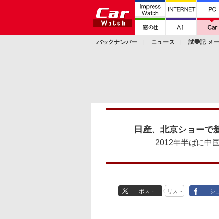
バックナンバー
ニュース
試乗記 メ
カスタム
日産、北京ショーで
2012年半ばに中
ポスト
リスト
シ