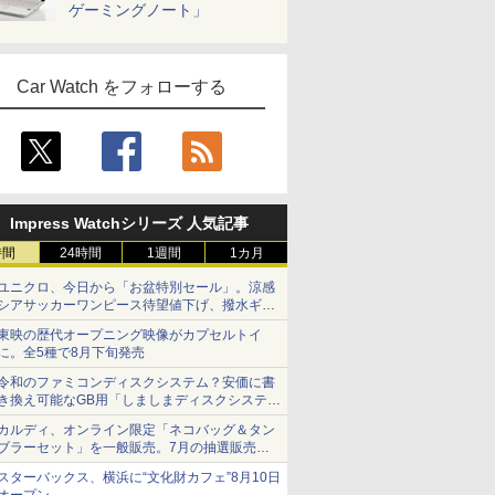
ゲーミングノート」
Car Watch をフォローする
Impress Watchシリーズ 人気記事
時間
24時間
1週間
1カ月
ユニクロ、今日から「お盆特別セール」。涼感
シアサッカーワンピース待望値下げ、撥水ギア
ショーツは1990円に
東映の歴代オープニング映像がカプセルトイ
に。全5種で8月下旬発売
令和のファミコンディスクシステム？安価に書
き換え可能なGB用「しましまディスクシステ
ム」
カルディ、オンライン限定「ネコバッグ＆タン
ブラーセット」を一般販売。7月の抽選販売の
当選無効分
スターバックス、横浜に“文化財カフェ”8月10日