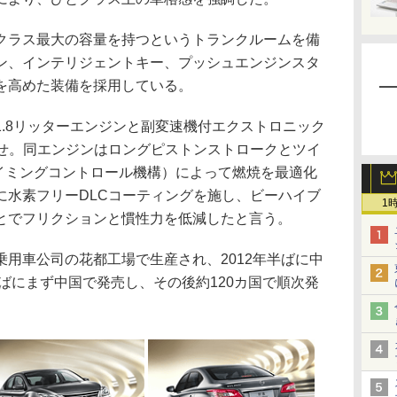
ラス最大の容量を持つというトランクルームを備
ン、インテリジェントキー、プッシュエンジンスタ
を高めた装備を採用している。
.8リッターエンジンと副変速機付エクストロニック
わせ。同エンジンはロングピストンストロークとツイ
タイミングコントロール機構）によって燃焼を最適化
に水素フリーDLCコーティングを施し、ビーハイブ
1
とでフリクションと慣性力を低減したと言う。
用車公司の花都工場で生産され、2012年半ばに中
半ばにまず中国で発売し、その後約120カ国で順次発