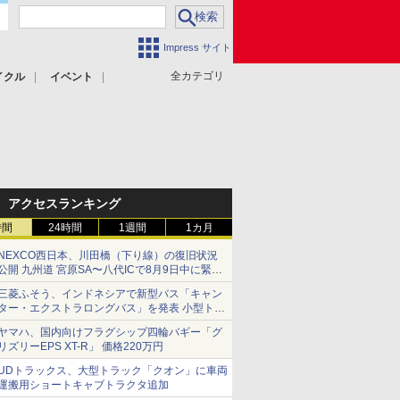
Impress サイト
全カテゴリ
イクル
イベント
アクセスランキング
時間
24時間
1週間
1カ月
NEXCO西日本、川田橋（下り線）の復旧状況
公開 九州道 宮原SA〜八代ICで8月9日中に緊急
車両を通行可能に
三菱ふそう、インドネシアで新型バス「キャン
ター・エクストラロングバス」を発表 小型トラ
ックベースの観光・旅客輸送向けバス
ヤマハ、国内向けフラグシップ四輪バギー「グ
リズリーEPS XT-R」 価格220万円
UDトラックス、大型トラック「クオン」に車両
運搬用ショートキャブトラクタ追加