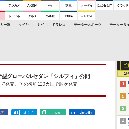
ーカー別
タイヤ
ナビ
ドラレコ
モータースポーツ
モーターサ
1
新型グローバルセダン「シルフィ」公開
国で発売、その後約120カ国で順次発売
ェア
はてブ
note
LinkedIn